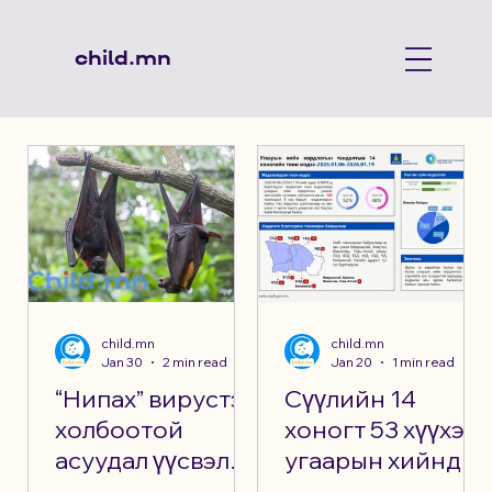
child.mn
child.mn
child.mn
Jan 30
2 min read
Jan 20
1 min read
“Нипах” вирустэй
Сүүлийн 14
холбоотой
хоногт 53 хүүхэд
асуудал үүсвэл
угаарын хийнд
ГХЯ-тай
хорджээ