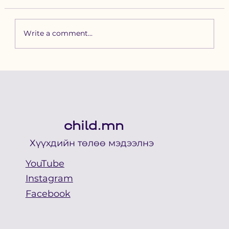
Write a comment...
Зүүн бүсийн хурд наадамд
бүртгүүлэх уяачдын
анхааралд
child.mn
Хүүхдийн төлөө мэдээлнэ
YouTube
Instagram
Facebook