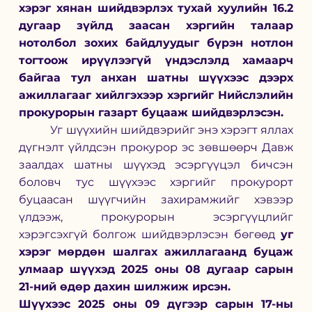
хэрэг хянан шийдвэрлэх тухай хуулийн 16.2 
дугаар зүйлд заасан хэргийн талаар 
нотолбол зохих байдлуудыг бүрэн нотлон 
тогтоож ирүүлээгүй үндэслэлд хамаарч 
байгаа тул анхан шатны шүүхээс дээрх 
ажиллагааг хийлгэхээр хэргийг Нийслэлийн 
прокурорын газарт буцааж шийдвэрлэсэн.
           Уг шүүхийн шийдвэрийг энэ хэрэгт яллах 
дүгнэлт үйлдсэн прокурор эс зөвшөөрч Давж 
заалдах шатны шүүхэд эсэргүүцэл бичсэн 
боловч тус шүүхээс хэргийг прокурорт 
буцаасан шүүгчийн захирамжийг хэвээр 
үлдээж, прокурорын эсэргүүцлийг 
хэрэгсэхгүй болгож шийдвэрлэсэн бөгөөд
 уг 
хэрэг мөрдөн шалгах ажиллагаанд буцаж 
улмаар шүүхэд 2025 оны 08 дугаар сарын 
21-ний өдөр дахин шилжиж ирсэн.
Шүүхээс 2025 оны 09 дүгээр сарын 17-ны 