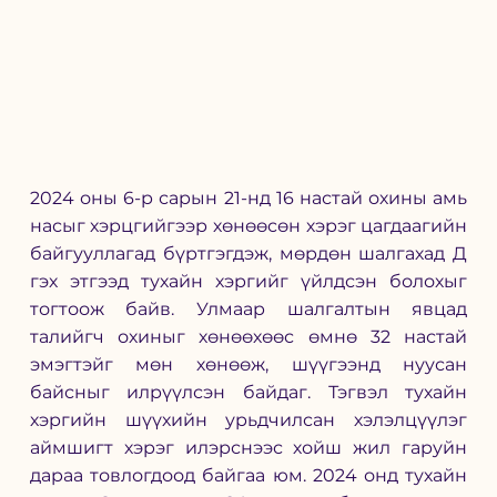
2024 оны 6-р сарын 21-нд 16 настай охины амь 
насыг хэрцгийгээр хөнөөсөн хэрэг цагдаагийн 
байгууллагад бүртгэгдэж, мөрдөн шалгахад Д 
гэх этгээд тухайн хэргийг үйлдсэн болохыг 
тогтоож байв. Улмаар шалгалтын явцад 
талийгч охиныг хөнөөхөөс өмнө 32 настай 
эмэгтэйг мөн хөнөөж, шүүгээнд нуусан 
байсныг илрүүлсэн байдаг. Тэгвэл тухайн 
хэргийн шүүхийн урьдчилсан хэлэлцүүлэг 
аймшигт хэрэг илэрснээс хойш жил гаруйн 
дараа товлогдоод байгаа юм. 2024 онд тухайн 