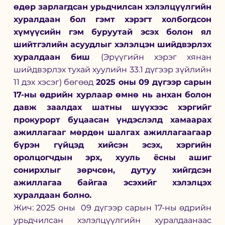
өдөр зарлагдсан урьдчилсан хэлэлцүүлгийн 
хуралдаан бол гэмт хэрэгт холбогдсон 
хүмүүсийн гэм буруутай эсэх болон ял 
шийтгэлийн асуудлыг хэлэлцэн шийдвэрлэх 
хуралдаан биш 
(Эрүүгийн хэрэг хянан 
шийдвэрлэх тухай хуулийн 33.1 дүгээр зүйлийн 
11 дэх хэсэг) бөгөөд 
2025 оны 09 дүгээр сарын 
17-ны өдрийн хурлаар өмнө нь анхан болон 
давж заалдах шатны шүүхээс хэргийг 
прокурорт буцаасан үндэслэлд хамаарах 
ажиллагааг мөрдөн шалгах ажиллагаагаар 
бүрэн гүйцэд хийсэн эсэх, хэргийн 
оролцогчдын эрх, хууль ёсны ашиг 
сонирхлыг зөрчсөн, дутуу хийгдсэн 
ажиллагаа байгаа эсэхийг хэлэлцэх 
хуралдаан болно.
Жич: 2025 оны  09 дүгээр сарын 17-ны өдрийн 
урьдчилсан хэлэлцүүлгийн хуралдаанаас 