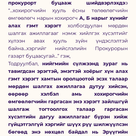
прокурорт буцааж шийдвэрлэхдэ
э 
“...хохирогчийн хууль ёсны төлөөлөгчийн 
өмгөөлөгч нарын хохирогч 
А, Б нарыг хүнийг 
алах гэмт хэрэгт 
холбогдуулан мөрдөн 
шалгах ажиллагааг нэмж хийлгэх хүсэлтийг 
хүлээн авах хууль зүйн үндэслэлтэй 
байна...хэргийг нийслэлийн Прокурорын 
газарт буцаасугай...” гэж,
Тодруулбал, 
нийгмийн сүлжээнд зураг нь 
тавигдсан эрэгтэй, эмэгтэй хоёрыг хүн алах 
гэмт хэрэгт хамтын оролцоотой эсэх талаар 
мөрдөн шалгах ажиллагаа дутуу хийсэн, 
өөрөөр хэлбэл амь хохирогчийн 
өмгөөлөгчийн гаргасан энэ хэрэгт зайлшгүй 
шалгаж тогтоолгох талаар гаргасан 
хүсэлтийн дагуу ажиллагааг бүрэн хийж 
гүйцэтгэлгүй хэргийг шүүх рүү шилжүүлсэн 
бөгөөд энэ нөхцөл байдал нь Эрүүгийн 