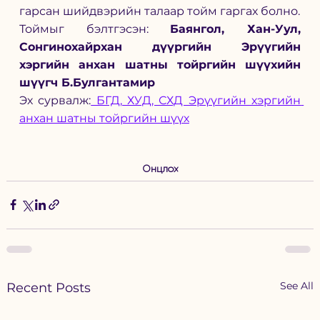
гарсан шийдвэрийн талаар тойм гаргах болно.
Тоймыг бэлтгэсэн: 
Баянгол, Хан-Уул, 
Сонгинохайрхан дүүргийн Эрүүгийн 
хэргийн анхан шатны тойргийн шүүхийн 
шүүгч Б.Булгантамир
Эх сурвалж:
 БГД, ХУД, СХД Эрүүгийн хэргийн 
анхан шатны тойргийн шүүх
Онцлох
See All
Recent Posts