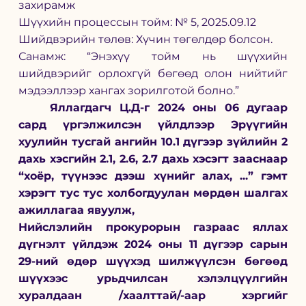
захирамж
Шүүхийн процессын тойм: № 5, 2025.09.12
Шийдвэрийн төлөв: Хүчин төгөлдөр болсон.
Санамж: “Энэхүү тойм нь шүүхийн 
шийдвэрийг орлохгүй бөгөөд олон нийтийг 
мэдээллээр хангах зорилготой болно.”
Яллагдагч Ц.Д-г 2024 оны 06 дугаар 
сард үргэлжилсэн үйлдлээр Эрүүгийн 
хуулийн тусгай ангийн 10.1 дүгээр зүйлийн 2 
дахь хэсгийн 2.1, 2.6, 2.7 дахь хэсэгт зааснаар 
“хоёр, түүнээс дээш хүнийг алах, ...” гэмт 
хэрэгт тус тус холбогдуулан мөрдөн шалгах 
ажиллагаа явуулж,
Нийслэлийн прокурорын газраас яллах 
дүгнэлт үйлдэж 2024 оны 11 дүгээр сарын 
29-ний өдөр шүүхэд шилжүүлсэн бөгөөд 
шүүхээс урьдчилсан хэлэлцүүлгийн 
хуралдаан /хаалттай/-аар хэргийг 