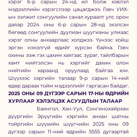
хэрэг 6-р сарын 24-нд ил болж хэвлэл 
мэдээллийн хэрэгслээр цацагджээ. Гэвч УИХ-
ын ээлжит сонгуулийн санал хураалт улс орон 
даяар 2024 оны 6-р сарын 28-нд эхэлсэн 
бөгөөд сонгуулийн дуулиан шуугианы улмаас 
хэрэг олны анхаарлаас холджээ. Үүнээс хойш 
эргэн нэхэлгүй өдийг хүрсэн байна. Гэвч 
охины ээж гэх цахим хаягаас зураг, тайлбарын 
хамт нийтэлсэн нь хэргийг дахин олон 
нийтийн хараанд оруулаад байгаа юм. 
Шүүхээс хэргийн талаар 9-р сарын 14-ний 
өдөр дараах тойм мэдээллийг гаргасан байдаг. 
2025 ОНЫ 09 ДҮГЭЭР САРЫН 17-НЫ ӨДРИЙН 
ХУРЛААР ХЭЛЭЛЦЭХ АСУУДЛЫН ТАЛААР
         Баянгол, Хан-Уул, Сонгинохайрхан 
дүүргийн Эрүүгийн хэргийн анхан шатны 
тойргийн шүүхийн шүүгчийн 2025 оны 09 
дүгээр сарын 11-ний өдрийн 5555 дугаартай 