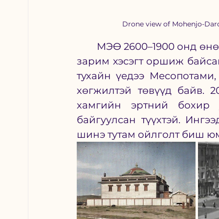
Drone view of Mohenjo-Daro
	МЭӨ 2600–1900 онд өнөөгийн Пакистан болон баруун Энэтхэгийн 
зарим хэсэгт оршиж байса
тухайн үедээ Месопотами, 
хөгжилтэй төвүүд байв. 2
хамгийн эртний бохир у
байгуулсан түүхтэй. Ингээ
шинэ тутам ойлголт биш юм.