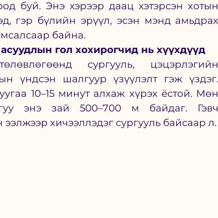
од буй. Энэ хэрээр даац хэтэрсэн хотын
д, гэр бүлийн эрүүл, эсэн мэнд амьдрах
мсалсаар байна. 
 асуудлын гол хохирогчид нь хүүхдүүд 
ын үндсэн шалгуур үзүүлэлт гэж үздэг.
уугаа 10–15 минут алхаж хүрэх ёстой. Мөн 
уу энэ зай 500–700 м байдаг. Гэвч
Улаанбаатарт одоо ч гурван ээлжээр х