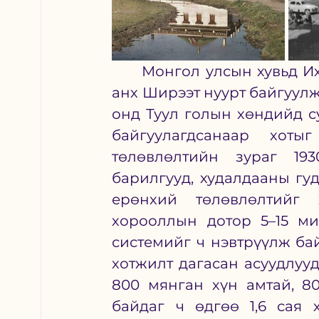
	Монгол улсын хувьд Их хүрээ буюу өнөөгийн Улаанбаатар хотыг 
анх Ширээт нуурт байгуулж,
онд Туул голын хөндийд с
байгуулагдсанаар хоты
төлөвлөлтийн зураг 193
барилгууд, худалдааны гуд
ерөнхий төлөвлөлтийг х
хорооллын дотор 5–15 м
системийг ч нэвтрүүлж бай
хотжилт дагасан асуудлууд
800 мянган хүн амтай, 8
байдаг ч өдгөө 1,6 сая 