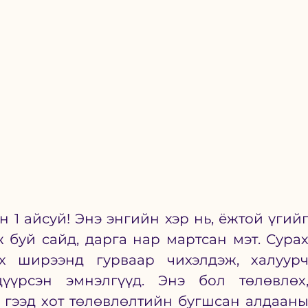
н 1 айсуй! Энэ энгийн хэр нь, ёжтой үгийг
буй сайд, дарга нар мартсан мэт. Сурах
ух ширээнд гурваар чихэлдэж, халуурч
үүрсэн эмнэлгүүд. Энэ бол төлөвлөх,
х гээд хот төлөвлөлтийн бугшсан алдааны