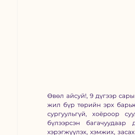
Өвөл айсуй!, 9 дүгээр сары
жил бүр төрийн эрх барьж 
сургуульгүй, хоёроор су
бүлээрсэн багачуудаар д
хэрэгжүүлэх, хэмжих, заса