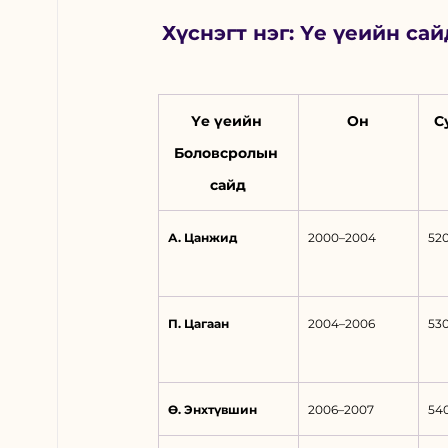
Хүснэгт нэг: Үе үеийн са
Үе үеийн 
Он
С
Боловсролын 
сайд
А. Цанжид
2000–2004
52
П. Цагаан
2004–2006
53
Ө. Энхтүвшин
2006–2007
54