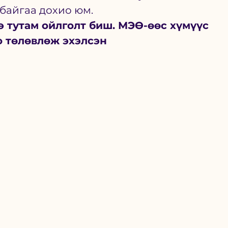
байгаа дохио юм. 
э тутам ойлголт биш. МЭӨ-өөс хүмүүс 
о төлөвлөж эхэлсэн 