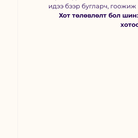
идээ бээр бугларч, гоожиж 
Хот төлөвлөлт бол шин
хото