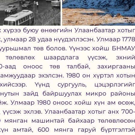
 улмаар 28 удаа нүүдэллэсэн. Улмаар 1778
уурьшмал төв болов. Үүнээс хойш БНМАУ
г төлөвлөх шаардлага үүсэж, эхний
0-аад оноос төв талбай, захиргааны
амжуудаар эхэлсэн. 1980 он хүртэл хотын
ийсээр. Үүнд сургууль, цэцэрлэгийг
инутын зайд байршуулах микро районы
ж. Улмаар 1980 оноос хойш хүн ам өсөж,
 үүсэж эхлэв. 
Улаанбаатар хотыг анх 700
0 мянган машинтай байхаар төлөвлөсөн
хүн амтай, 600 мянга гаруй бүртгэлтэй