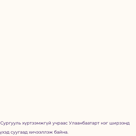
. Сургууль хүртээмжгүй учраас Улаанбаатарт нэг ширээнд 
үхэд суугаад хичээллэж байна. 