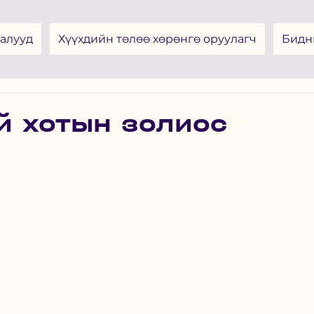
алууд
Хүүхдийн төлөө хөрөнгө оруулагч
Бидн
й хотын золиос