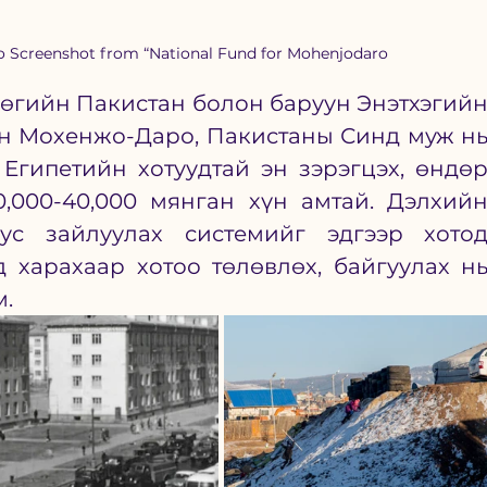
 Screenshot from “National Fund for Mohenjodaro
н Мохенжо-Даро, Пакистаны Синд муж нь
Египетийн хотуудтай эн зэрэгцэх, өндөр
0,000-40,000 мянган хүн амтай. Дэлхийн
с зайлуулах системийг эдгээр хотод
д харахаар хотоо төлөвлөх, байгуулах нь
  