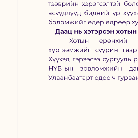
тээврийн хэрэгсэлтэй боло
асуудлууд бидний үр хүүхэ
боломжийг өдөр өдрөөр ху
Даац нь хэтэрсэн хотын
	Хотын ерөнхий төлөвлөгөөнд сургууль, цэцэрлэгийн 
хүртээмжийг суурин газр
Хүүхэд гэрээсээ сургууль р
НҮБ-ын зөвлөмжийн даг