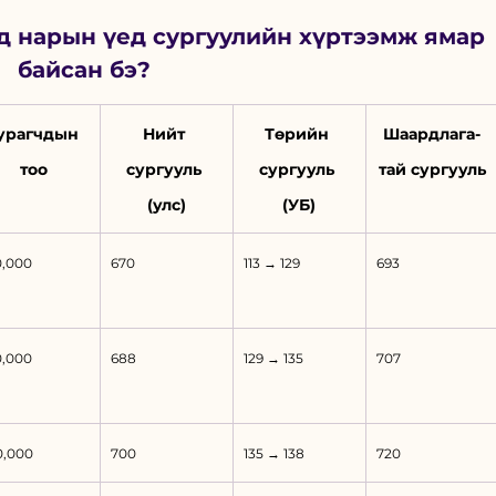
йд нарын үед сургуулийн хүртээмж ямар 
байсан бэ? 
урагчдын 
Нийт 
Төрийн 
Шаардлага-
тоо
сургууль 
сургууль 
тай сургууль
(улс)
(УБ)
0,000
670
113 → 129
693
0,000
688
129 → 135
707
0,000
700
135 → 138
720