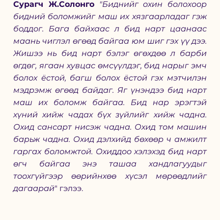
Сурагч Ж.Солонго
"Биднийг охин болохоор 
бидний боломжийг маш их хязгаарладаг гэж 
боддог. Бага байхаас л бид нарт цаанаас 
маань чиглэл өгөөд байгаа юм шиг гэх үү дээ. 
Жишээ нь бид нарт бэлэг өгөхдөө л барби 
өгдөг, ягаан хувцас өмсүүлдэг, бид нарыг эмч 
болох ёстой, багш болох ёстой гэх мэтчилэн 
мэдрэмж өгөөд байдаг. Яг үнэндээ бид нарт 
маш их боломж байгаа. Бид нар эрэгтэй 
хүний хийж чадах бүх зүйлийг хийж чадна.  
Охид сансарт нисэж чадна. Охид том машин 
барьж чадна. Охид дэлхийд бөхөөр ч амжилт 
гаргах боломжтой. Охиддоо хэлэхэд бид нарт 
өгч байгаа энэ ташаа хандлагуудыг 
тоохгүйгээр өөрийнхөө хүсэл мөрөөдлийг 
дагаарай
" гэлээ. 