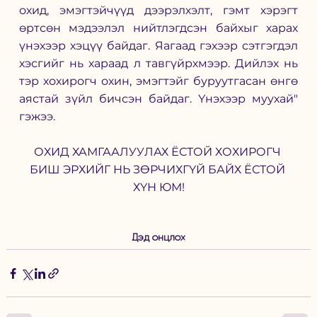
охид, эмэгтэйчүүд дээрэлхэлт, гэмт хэрэгт 
өртсөн мэдээлэл нийтлэгдсэн байхыг харах 
үнэхээр хэцүү байдаг. Яагаад гэхээр сэтгэгдэл 
хэсгийг нь хараад л тавгүйрхмээр. Дийлэх нь 
тэр хохирогч охин, эмэгтэйг буруутгасан өнгө 
аястай зүйл бичсэн байдаг. Үнэхээр муухай" 
гэжээ. 
ОХИД ХАМГААЛУУЛАХ ЁСТОЙ ХОХИРОГЧ 
БИШ ЭРХИЙГ НЬ ЗӨРЧИХГҮЙ БАЙХ ЁСТОЙ 
ХҮН ЮМ!
Дэд онцлох