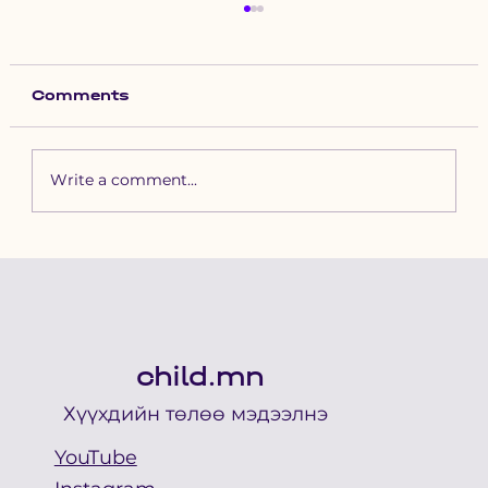
Comments
Write a comment...
Зүүн бүсийн хурд наадамд
бүртгүүлэх уяачдын
анхааралд
child.mn
Хүүхдийн төлөө мэдээлнэ
YouTube