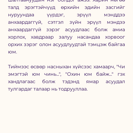
талд эрэгтэйчүүд өрхийн эдийн засгийг 
нуруундаа үүрдэг, эрүүл мэнддээ 
анхаардаггүй, сэтгэл зүйн эрүүл мэндээ 
анхаардаггүй зэрэг асуудлаас болж амиа 
хорлох, хавдраар залуу насандаа хорвоог 
орхих зэрэг олон асуудлуудтай тэмцэж байгаа 
юм. 
Тиймээс өсвөр насныхан хүйсээс хамаарч, "Чи 
эмэгтэй юм чинь...", "Охин юм байж..." гэх 
хандлагаас болж тэдэнд ямар асуудал 
тулгардаг талаар нь тодрууллаа.  