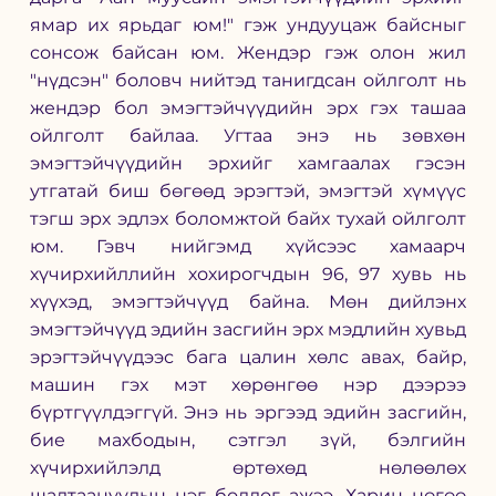
ямар их ярьдаг юм!" гэж ундууцаж байсныг 
сонсож байсан юм. Жендэр гэж олон жил 
"нүдсэн" боловч нийтэд танигдсан ойлголт нь 
жендэр бол эмэгтэйчүүдийн эрх гэх ташаа 
ойлголт байлаа. Угтаа энэ нь зөвхөн 
эмэгтэйчүүдийн эрхийг хамгаалах гэсэн 
утгатай биш бөгөөд эрэгтэй, эмэгтэй хүмүүс 
тэгш эрх эдлэх боломжтой байх тухай ойлголт 
юм. Гэвч нийгэмд хүйсээс хамаарч 
хүчирхийллийн хохирогчдын 96, 97 хувь нь 
хүүхэд, эмэгтэйчүүд байна. Мөн дийлэнх 
эмэгтэйчүүд эдийн засгийн эрх мэдлийн хувьд 
эрэгтэйчүүдээс бага цалин хөлс авах, байр, 
машин гэх мэт хөрөнгөө нэр дээрээ 
бүртгүүлдэггүй. Энэ нь эргээд эдийн засгийн, 
бие махбодын, сэтгэл зүй, бэлгийн 
хүчирхийлэлд өртөхөд нөлөөлөх 
шалтаануудын нэг болдог ажээ. Харин нөгөө 