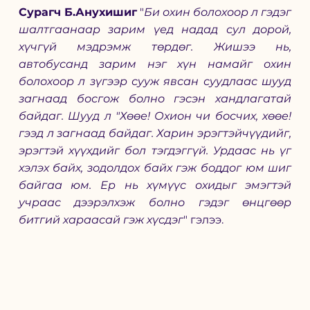
Сурагч Б.Анухишиг
 "
Би охин болохоор л гэдэг 
шалтгаанаар зарим үед надад сул дорой, 
хүчгүй мэдрэмж төрдөг. Жишээ нь,  
автобусанд зарим нэг хүн намайг охин 
болохоор л зүгээр сууж явсан суудлаас шууд 
загнаад босгож болно гэсэн хандлагатай 
байдаг. Шууд л "Хөөе! Охион чи босчих, хөөе! 
гээд л загнаад байдаг. Харин эрэгтэйчүүдийг, 
эрэгтэй хүүхдийг бол тэгдэггүй. Урдаас нь үг 
хэлэх байх, зодолдох байх гэж боддог юм шиг 
байгаа юм. Ер нь хүмүүс охидыг эмэгтэй 
учраас дээрэлхэж болно гэдэг өнцгөөр 
битгий хараасай гэж хүсдэг
" гэлээ. 