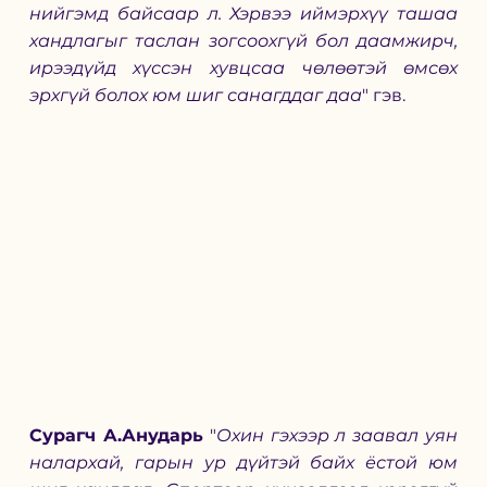
нийгэмд байсаар л. Хэрвээ иймэрхүү ташаа 
хандлагыг таслан зогсоохгүй бол даамжирч, 
ирээдүйд хүссэн хувцсаа чөлөөтэй өмсөх 
эрхгүй болох юм шиг санагддаг даа
" гэв. 
Сурагч А.Анударь
 "
Охин гэхээр л заавал уян 
налархай, гарын ур дүйтэй байх ёстой юм 