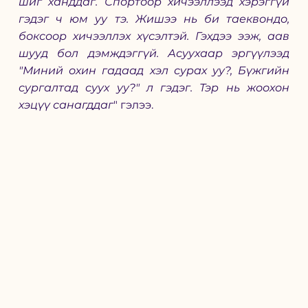
шиг ханддаг. Спортоор хичээллээд хэрэггүй 
гэдэг ч юм уу тэ. Жишээ нь би таеквондо, 
боксоор хичээллэх хүсэлтэй. Гэхдээ ээж, аав 
шууд бол дэмждэггүй. Асуухаар эргүүлээд 
"Миний охин гадаад хэл сурах уу?, Бүжгийн 
сургалтад суух уу?" л гэдэг. Тэр нь жоохон 
хэцүү санагддаг
" гэлээ.  