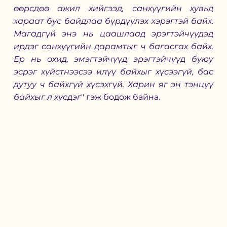
өөрсдөө ажил хийгээд, санхүүгийн хувьд 
хараат бус байдлаа бүрдүүлэх хэрэгтэй байх. 
Магадгүй энэ нь цаашлаад эрэгтэйчүүдэд 
ирдэг санхүүгийн дарамтыг ч багасгах байх. 
Ер нь охид, эмэгтэйчүүд эрэгтэйчүүд буюу 
эсрэг хүйстнээсээ илүү байхыг хүсээгүй, бас 
дутуу ч байхгүй хүсэхгүй. Харин яг эн тэнцүү 
байхыг л хүсдэг
" гэж бодож байна. 