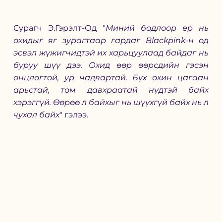
Сурагч Э.Гэрэлт-Од "
Миний бодлоор ер нь 
охидыг яг зурагтаар гардаг Blackpink-н од 
эсвэл жүжигчидтэй их харьцуулаад байдаг нь 
буруу шүү дээ. Охид өөр өөрсдийн гэсэн 
онцлогтой, ур чадвартай. Бүх охин цагаан 
арьстай, том давхраатай нүдтэй байх 
хэрэггүй. Өөрөө л байхыг нь шүүхгүй байх нь л 
чухал байх
" гэлээ. 