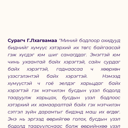
Сурагч Г.Лхагвамаа
"Миний бодлоор охидууд 
биднийг хүмүүс хэтэрхий их төгс байгаасай 
гэж хүсдэг юм шиг санагддаг. Эмэгтэй юм 
чинь ухаантай байх хэрэгтэй, сайн сурдаг 
байх хэрэгтэй, гаднаасаа ч хөөрхөн 
үзэсгэлэнтэй байх хэрэгтэй.  Нэмээд 
хүмүүстэй ч гоё эелдэг харьцдаг байх 
хэрэгтэй гэх мэтчилэн бусдын үзэл бодолд 
тааруулж харьцах, бусдын үзэл бодлоос 
хэтэрхий их хамааралтай байх гэх мэтчилэн 
сэтгэл зүйн дарамтыг бидэнд маш их өгдөг. 
Энэ нь эргээд өөрийгөө голох, бусдын үзэл 
бодолд тааруулснаас болж өөрийнхөө үзэл 