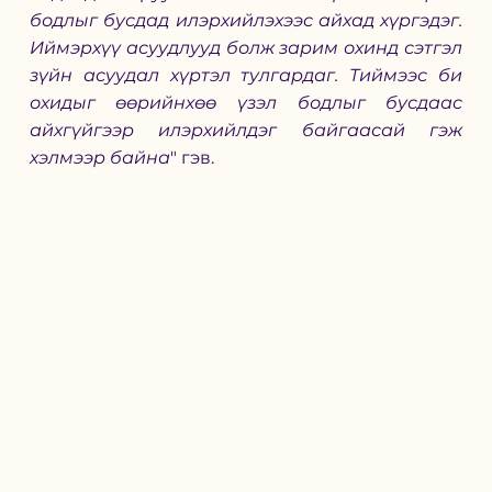
бодлыг бусдад илэрхийлэхээс айхад хүргэдэг. 
Иймэрхүү асуудлууд болж зарим охинд сэтгэл 
зүйн асуудал хүртэл тулгардаг. Тиймээс би 
охидыг өөрийнхөө үзэл бодлыг бусдаас 
айхгүйгээр илэрхийлдэг байгаасай гэж  
хэлмээр байна
" гэв. 