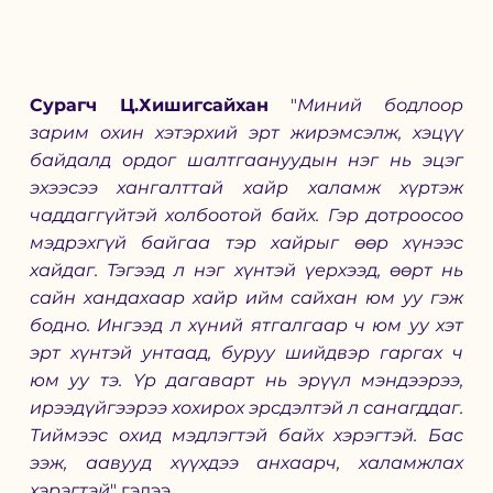
Сурагч Ц.Хишигсайхан
 "
Миний бодлоор 
зарим охин хэтэрхий эрт жирэмсэлж, хэцүү 
байдалд ордог шалтгаануудын нэг нь эцэг 
эхээсээ хангалттай хайр халамж хүртэж 
чаддаггүйтэй холбоотой байх. Гэр дотроосоо 
мэдрэхгүй байгаа тэр хайрыг өөр хүнээс 
хайдаг. Тэгээд л нэг хүнтэй үерхээд, өөрт нь 
сайн хандахаар хайр ийм сайхан юм уу гэж 
бодно. Ингээд л хүний ятгалгаар ч юм уу хэт 
эрт хүнтэй унтаад, буруу шийдвэр гаргах ч 
юм уу тэ. Үр дагаварт нь эрүүл мэндээрээ, 
ирээдүйгээрээ хохирох эрсдэлтэй л санагддаг. 
Тиймээс охид мэдлэгтэй байх хэрэгтэй. Бас 
ээж, аавууд хүүхдээ анхаарч, халамжлах 
хэрэгтэй
" гэлээ. 