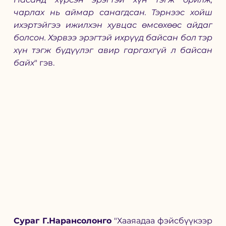
чарлах нь аймар санагдсан. Тэрнээс хойш 
ихэртэйгээ ижилхэн хувцас өмсөхөөс айдаг 
болсон. Хэрвээ эрэгтэй ихрүүд байсан бол тэр 
хүн тэгж бүдүүлэг авир гаргахгүй л байсан 
байх
" гэв. 
Сураг Г.Нарансолонго
 "Хааяадаа фэйсбүүкээр 