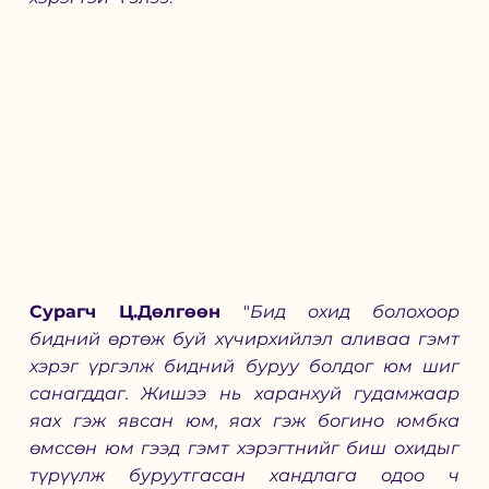
Сурагч Ц.Дөлгөөн 
"
Бид охид болохоор 
бидний өртөж буй хүчирхийлэл аливаа гэмт 
хэрэг үргэлж бидний буруу болдог юм шиг 
санагддаг. Жишээ нь харанхуй гудамжаар 
яах гэж явсан юм, яах гэж богино юмбка 
өмссөн юм гээд гэмт хэрэгтнийг биш охидыг 
түрүүлж буруутгасан хандлага одоо ч 