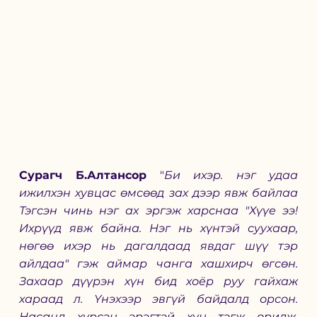
Сурагч Б.Алтансор
 "
Би ихэр. нэг удаа 
ижилхэн хувцас өмсөөд зах дээр явж байлаа 
Тэгсэн чинь нэг ах эргэж харснаа "Хүүе ээ! 
Ихрүүд явж байна. Нэг нь хүнтэй суухаар, 
нөгөө ихэр нь дагалдаад явдаг шүү тэр 
айлдаа" гэж аймар чанга хашхирч өгсөн. 
Захаар дүүрэн хүн бид хоёр руу гайхаж 
хараад л. Үнэхээр эвгүй байдалд орсон. 
Насанд хүрсэн эрэгтэй хүн тэгж орилж, 