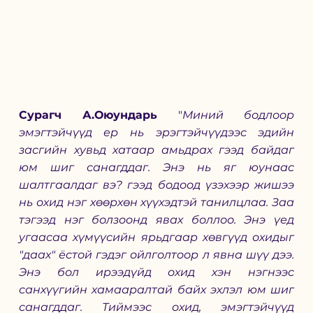
Сурагч А.Оюундарь
 "
Миний бодлоор 
эмэгтэйчүүд ер нь эрэгтэйчүүдээс эдийн 
засгийн хувьд хатаар амьдрах гээд байдаг 
юм шиг санагддаг. Энэ нь яг юунаас 
шалтгаалдаг вэ? гээд бодоод үзэхээр жишээ 
нь охид нэг хөөрхөн хүүхэдтэй танилцлаа. Заа 
тэгээд нэг болзоонд явах боллоо. Энэ үед 
угаасаа хүмүүсийн ярьдгаар хөвгүүд охидыг 
"даах" ёстой гэдэг ойлголтоор л явна шүү дээ. 
Энэ бол ирээдүйд охид хэн нэгнээс 
санхүүгийн хамааралтай байх эхлэл юм шиг 
санагддаг. Тиймээс охид, эмэгтэйчүүд 