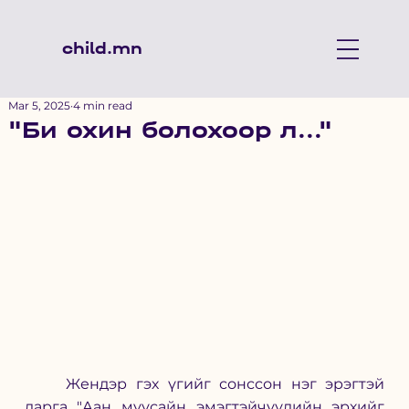
child.mn
Mar 5, 2025
4 min read
"Би охин болохоор л..."
	Жендэр гэх үгийг сонссон нэг эрэгтэй 
дарга "Аан муусайн эмэгтэйчүүдийн эрхийг 