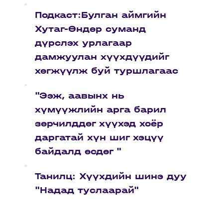
Подкаст:Булган аймгийн
Хутаг-Өндөр суманд
дүрслэх урлагаар
дамжуулан хүүхдүүдийг
хөгжүүлж буй туршлагаас
"Ээж, аавынх нь
хүмүүжлийн арга барил
зөрчилддөг хүүхэд хоёр
даргатай хүн шиг хэцүү
байдалд өсдөг "
Танилц: Хүүхдийн шинэ дуу
"Надад туслаарай"