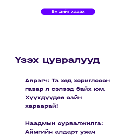
Бүгдийг харах
Үзэх цувралууд
Аврагч: Та хэд хориглосон
газар л сэлээд байх юм.
Хүүхдүүдээ сайн
хараарай!
Наадмын сурвалжилга:
Аймгийн алдарт уяач