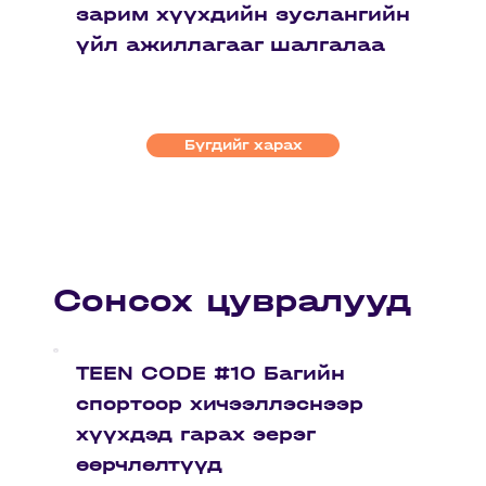
зарим хүүхдийн зуслангийн
үйл ажиллагааг шалгалаа
Бүгдийг харах
Сонсох цувралууд
TEEN CODE #10 Багийн
спортоор хичээллэснээр
хүүхдэд гарах эерэг
өөрчлөлтүүд