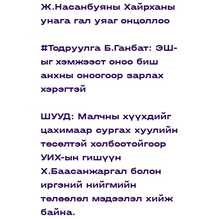
Ж.Насанбуяны Хайрханы
унага гал уяаг онцоллоо
#Тодруулга Б.Ганбат: ЭШ-
ыг хэмжээст оноо биш
анхны оноогоор зарлах
хэрэгтэй
ШУУД: Малчны хүүхдийг
цахимаар сургах хуулийн
төсөлтэй холбоотойгоор
УИХ-ын гишүүн
Х.Баасанжаргал болон
иргэний нийгмийн
төлөөлөл мэдээлэл хийж
байна.