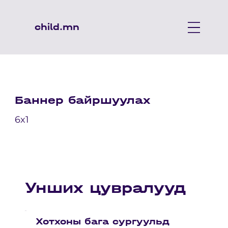
child.mn
Баннер байршуулах
6x1
Унших цувралууд
Хотхоны бага сургуульд