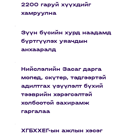
2200 гаруй хүүхдийг
хамруулна
Зүүн бүсийн хурд наадамд
бүртгүүлэх уяачдын
анхааралд
Нийслэлийн Засаг дарга
мопед, скүтер, тэдгээртэй
адилтгах үзүүлэлт бүхий
тээврийн хэрэгсэлтэй
холбоотой захирамж
гаргалаа
ХГБХХЕГ-ын ажлын хэсэг