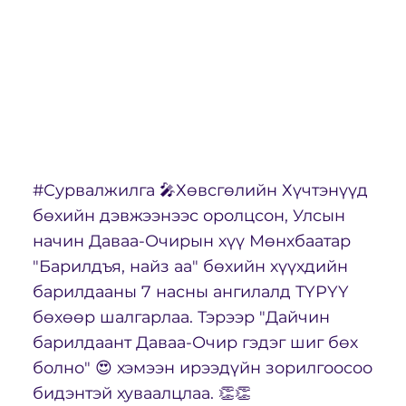
#Сурвалжилга 🎤Хөвсгөлийн Хүчтэнүүд
бөхийн дэвжээнээс оролцсон, Улсын
начин Даваа-Очирын хүү Мөнхбаатар
"Барилдъя, найз аа" бөхийн хүүхдийн
барилдааны 7 насны ангилалд ТҮРҮҮ
бөхөөр шалгарлаа. Тэрээр "Дайчин
барилдаант Даваа-Очир гэдэг шиг бөх
болно" 😍 хэмээн ирээдүйн зорилгоосоо
бидэнтэй хуваалцлаа. 👏👏