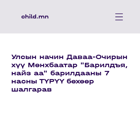
child.mn
Улсын начин Даваа-Очирын
хүү Мөнхбаатар "Барилдъя,
найз аа" барилдааны 7
насны ТҮРҮҮ бөхөөр
шалгарав