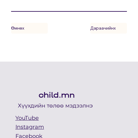
Өмнөх
Дараачийнх
child.mn
Хүүхдийн төлөө мэдээлнэ
YouTube
Instagram
Facebook