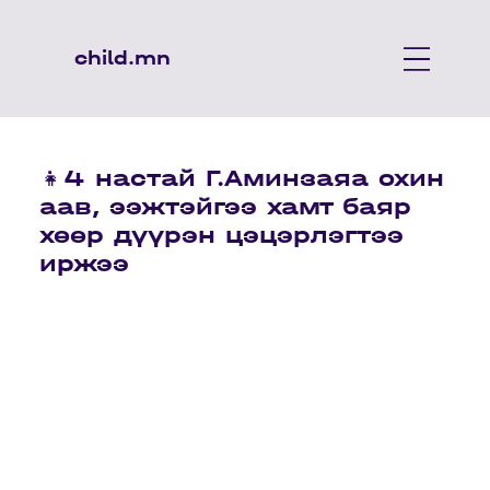
child.mn
👧4 настай Г.Аминзаяа охин
аав, ээжтэйгээ хамт баяр
хөөр дүүрэн цэцэрлэгтээ
иржээ