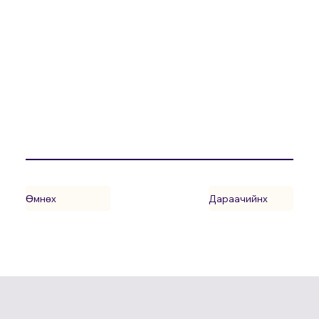
Өмнөх
Дараачийнх