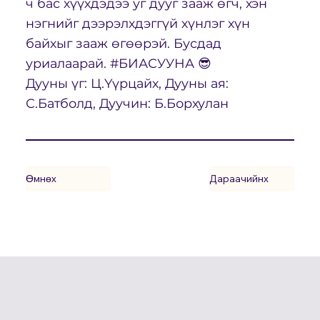
ч бас хүүхдэдээ уг дууг зааж өгч, хэн
нэгнийг дээрэлхдэггүй хүнлэг хүн
байхыг зааж өгөөрэй. Бусдад
уриалаарай. #БИАСУУНА 😎
Дууны үг: Ц.Үүрцайх, Дууны ая:
С.Батболд, Дуучин: Б.Борхулан
Өмнөх
Дараачийнх