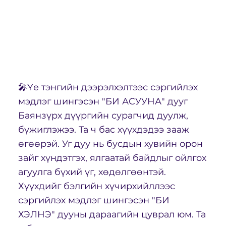
🎤Үе тэнгийн дээрэлхэлтээс сэргийлэх
мэдлэг шингэсэн "БИ АСУУНА" дууг
Баянзүрх дүүргийн сурагчид дуулж,
бүжиглэжээ. Та ч бас хүүхдэдээ зааж
өгөөрэй. Уг дуу нь бусдын хувийн орон
зайг хүндэтгэх, ялгаатай байдлыг ойлгох
агуулга бүхий үг, хөдөлгөөнтэй.
Хүүхдийг бэлгийн хүчирхийллээс
сэргийлэх мэдлэг шингэсэн "БИ
ХЭЛНЭ" дууны дараагийн цуврал юм. Та