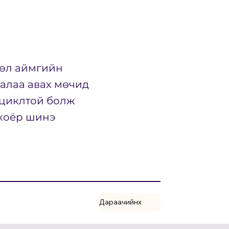
гөл аймгийн
налаа авах мөчид
оциклтой болж
 хоёр шинэ
Дараачийнх