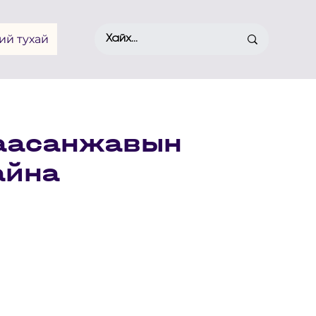
ий тухай
Баасанжавын
айна