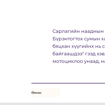
Сарлагийн наадмын 
Бүрэнтогтох сумын х
бяцхан хүүгийнх нь 
байгаашдээ" гээд хэв
мотоциклоо унаад, н
Өмнөх