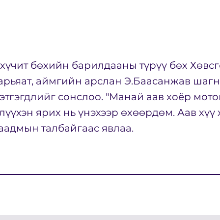
хүчит бөхийн барилдааны түрүү бөх Хөвс
арьяат, аймгийн арслан Э.Баасанжав шаг
сэтгэгдлийг сонслоо. "Манай аав хоёр мот
лүүхэн ярих нь үнэхээр өхөөрдөм. Аав хүү
аадмын талбайгаас явлаа.