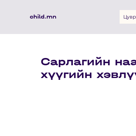
child.mn
Цувр
Сарлагийн на
хүүгийн хэвлү