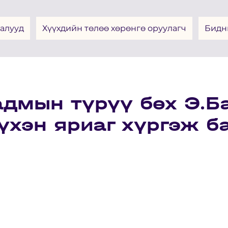
алууд
Хүүхдийн төлөө хөрөнгө оруулагч
Бидн
адмын түрүү бөх Э.
үхэн яриаг хүргэж б