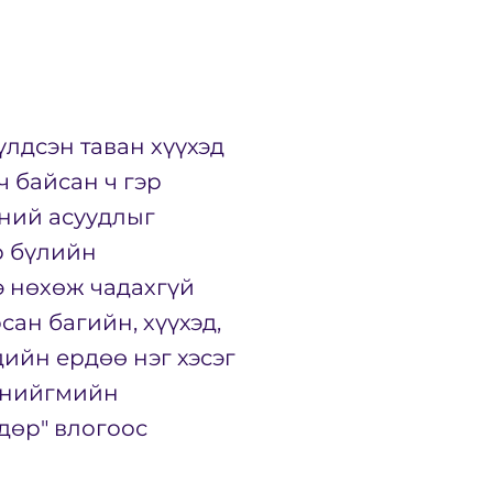
үлдсэн таван хүүхэд
 байсан ч гэр
дний асуудлыг
р бүлийн
э нөхөж чадахгүй
сан багийн, хүүхэд,
ийн ердөө нэг хэсэг
н нийгмийн
дөр" влогоос