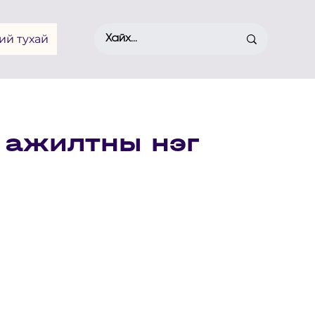
ий тухай
н ажилтны нэг