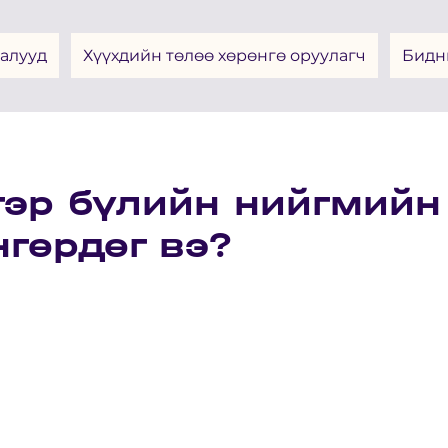
алууд
Хүүхдийн төлөө хөрөнгө оруулагч
Бидн
 гэр бүлийн нийгмий
нгөрдөг вэ?