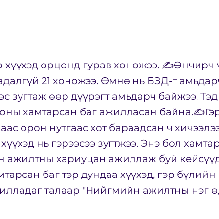
р хүүхэд орцонд гурав хоножээ. ✍️Өнчирч 
далгүй 21 хоножээ. Өмнө нь БЗД-т амьдарч
с зугтаж өөр дүүрэгт амьдарч байжээ. Тэ
оны хамтарсан баг ажилласан байна.✍️Гэ
ас орон нутгаас хот бараадсан ч хичээлэ
хүүхэд нь гэрээсээ зугтжээ. Энэ бол хамтар
н ажилтны хариуцан ажиллаж буй кейсүүд
мтарсан баг тэр дундаа хүүхэд, гэр бүлий
илладаг талаар "Нийгмийн ажилтны нэг ө