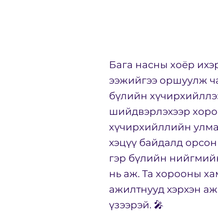
Бага насны хоёр ихэ
ээжийгээ оршуулж ча
бүлийн хүчирхийллээ
шийдвэрлэхээр хоро
хүчирхийллийн улмаа
хэцүү байдалд орсон 
гэр бүлийн нийгмий
нь аж. Та хорооны ха
ажилтнууд хэрхэн аж
үзээрэй. 🎤