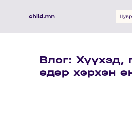
child.mn
Цувр
Влог: Хүүхэд,
өдөр хэрхэн ө