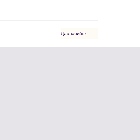
Дараачийнх