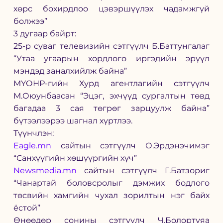
хөрс бохирдлоо цэвэршүүлэх чадамжгүй 
болжээ”
3 дугаар байрт:
25-р суваг телевизийн сэтгүүлч Б.Баттунгалаг 
“Утаа угаарын хордлого иргэдийн эрүүл 
мэндэд заналхийлж байна”
МҮОНР-гийн Хурд агентлагийн сэтгүүлч 
М.Оюунбаасан “Эцэг, эхчүүд сургалтын төвд 
багадаа 3 сая төгрөг зарцуулж байна” 
бүтээлээрээ шагнал хүртлээ.
Түүнчлэн: 
Eagle.mn
 сайтын сэтгүүлч О.Эрдэнэчимэг 
“Санхүүгийн хөшүүргийн хүч”
Newsmedia.mn
 сайтын сэтгүүлч Г.Батзориг 
“Чанартай боловсролыг дэмжих бодлого 
төсвийн хамгийн чухал зорилтын нэг байх 
ёстой”
Өнөөдөр сонины сэтгүүлч Ч.Болортуяа 