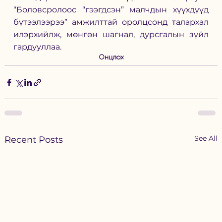
“Боловсролоос “гээгдсэн” малчдын хүүхдүүд 
бүтээлээрээ” амжилттай оролцсонд талархал 
илэрхийлж, мөнгөн шагнал, дурсгалын зүйл 
гардууллаа.
Онцлох
See All
Recent Posts