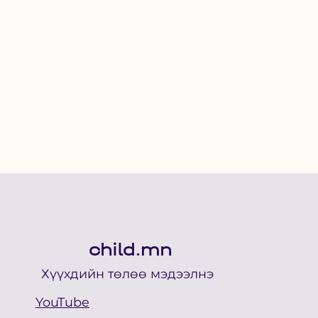
child.mn
Хүүхдийн төлөө мэдээлнэ
YouTube