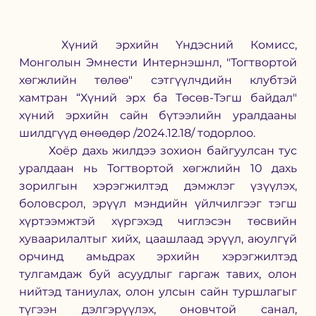
	Хүний эрхийн Үндэсний Комисс, 
Монголын Эмнести Интернэшнл, "Тогтвортой 
хөгжлийн төлөө" сэтгүүлчдийн клубтэй 
хамтран “Хүний эрх ба Төсөв-Тэгш байдал" 
хүний эрхийн сайн бүтээлийн уралдааны 
шилдгүүд өнөөдөр /2024.12.18/ тодорлоо. 
	Хоёр дахь жилдээ зохион байгуулсан тус 
уралдаан нь Тогтвортой хөгжлийн 10 дахь 
зорилгын хэрэгжилтэд дэмжлэг үзүүлэх, 
боловсрол, эрүүл мэндийн үйлчилгээг тэгш 
хүртээмжтэй хүргэхэд чиглэсэн төсвийн 
хуваарилалтыг хийх, цаашлаад эрүүл, аюулгүй 
орчинд амьдрах эрхийн хэрэгжилтэд 
тулгамдаж буй асуудлыг гаргаж тавих, олон 
нийтэд таниулах, олон улсын сайн туршлагыг 
түгээн дэлгэрүүлэх, оновчтой санал, 