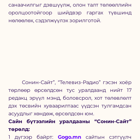
санаачилгыг дэвшүүлж, олон талт төлөөллийн 
оролцоотойгоор шийдвэр гаргах түвшинд 
нөлөөлөх, сэдэлжүүлэх зорилготой.
	Сонин-Сайт”, “Телевиз-Радио” гэсэн хоёр 
төрлөөр өрсөлдсөн тус уралдаанд нийт 17 
редакц эрүүл мэнд, боловсрол, хот төлөвлөлт 
дэх төсвийн хуваарилтаас үүдсэн тулгамдсан 
асуудлыг хөндөж, өрсөлдсөн юм.
Сайн бүтээлийн уралдааны “Сонин-Сайт” 
төрөлд:
1 дүгээр байрт: 
Gogo.mn
 сайтын сэтгүүлч 