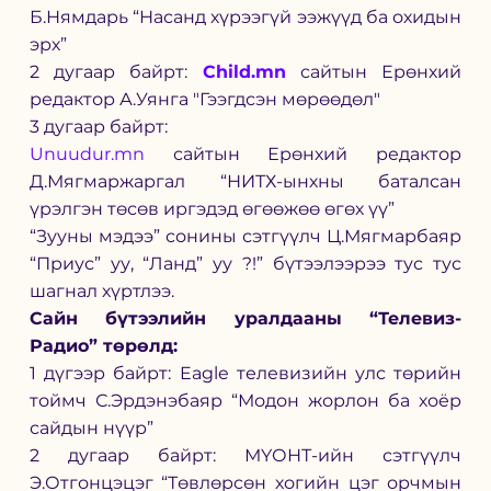
Б.Нямдарь “Насанд хүрээгүй ээжүүд ба охидын 
эрх”
2 дугаар байрт: 
Child.mn
 сайтын Ерөнхий 
редактор А.Уянга "Гээгдсэн мөрөөдөл"
3 дугаар байрт:
Unuudur.mn
 сайтын Ерөнхий редактор 
Д.Мягмаржаргал “НИТХ-ынхны баталсан 
үрэлгэн төсөв иргэдэд өгөөжөө өгөх үү”
“Зууны мэдээ” сонины сэтгүүлч Ц.Мягмарбаяр 
“Приус” уу, “Ланд” уу ?!” бүтээлээрээ тус тус 
шагнал хүртлээ.
Сайн бүтээлийн уралдааны “Телевиз-
Радио” төрөлд:
1 дүгээр байрт: Eagle телевизийн улс төрийн 
тоймч С.Эрдэнэбаяр “Модон жорлон ба хоёр 
сайдын нүүр”
2 дугаар байрт: МҮОНТ-ийн сэтгүүлч 
Э.Отгонцэцэг “Төвлөрсөн хогийн цэг орчмын 