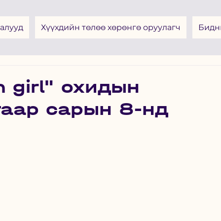
алууд
Хүүхдийн төлөө хөрөнгө оруулагч
Бидн
 girl" охидын
гаар сарын 8-нд