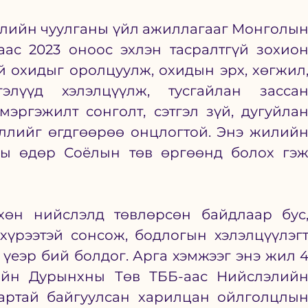
өөллийн чуулганы үйл ажиллагааг Монголын
ас 2023 оноос эхлэн тасралтгүй зохион
й охидыг оролцуулж, охидын эрх, хөгжил,
лүүд хэлэлцүүлж, тусгайлан зассан
эргэжилт сонголт, сэтгэл зүй, дугуйлан
ллийг өгдгөөрөө онцлогтой. Энэ жилийн
ны өдөр Соёлын төв өргөөнд болох гэж
өн нийслэлд төвлөрсөн байдлаар бус,
үрээтэй сонсож, бодлогын хэлэлцүүлэгт
 үеэр бий болдог. Арга хэмжээг энэ жил 4
йн Дурынхны Төв ТББ-аас Нийслэлийн
артай байгуулсан харилцан ойлголцлын