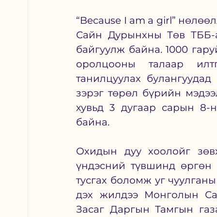
“Because I am a girl” нөл
Сайн Дурынхны Төв ТББ-а
байгуулж байна. 1000 гару
оролцооны талаар илтгэ
танилцуулах булангуудад м
зэрэг төрөл бүрийн мэдээ
хувьд 3 дугаар сарын 8-
байна. 
Охидын дуу хоолойг зөвх
үндэсний түвшинд өргөн х
тусгах боломж уг чуулганы
дэх жилдээ Монголын Са
Засаг Даргын Тамгын газ