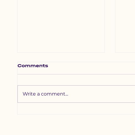
Comments
Write a comment...
Хотхоны бага
Зүү
сургуульд 2200
наа
гаруй хүүхдийг
уяа
хамруулна