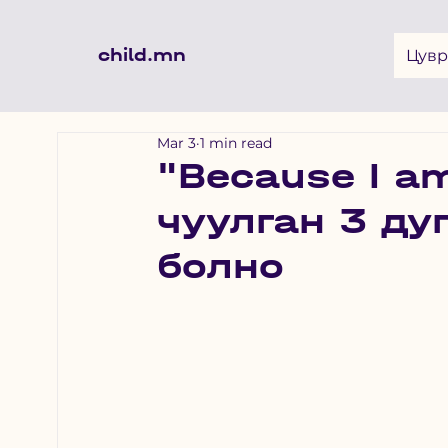
child.mn
Цувр
Mar 3
1 min read
"Because I am
чуулган 3 ду
болно