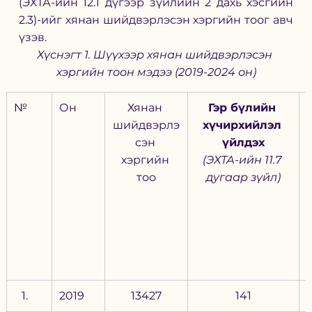
(ЭХТА-ийн 12.1 дүгээр зүйлийн 2 дахь хэсгийн 
2.3)-ийг хянан шийдвэрлэсэн хэргийн тоог авч 
үзэв. 
Хүснэгт 1. Шүүхээр хянан шийдвэрлэсэн 
хэргийн тоон мэдээ (2019-2024 он)
№
Он
Хянан 
Гэр бүлийн 
шийдвэрлэ
хүчирхийлэл 
сэн 
үйлдэх
хэргийн 
(ЭХТА-ийн 11.7 
тоо
дугаар зүйл)
2019
13427
141