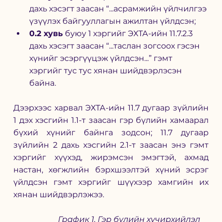
дахь хэсэгт заасан “...асрамжийн үйлчилгээ 
үзүүлэх байгууллагын ажилтан үйлдсэн;
0.2 хувь
 буюу 1 хэргийг ЭХТА-ийн 11.7.2.3 
дахь хэсэгт заасан “...таслан зогсоох гэсэн 
хүнийг эсэргүүцэж үйлдсэн...” гэмт 
хэргийг тус тус хянан шийдвэрлэсэн 
байна.
Дээрхээс харвал ЭХТА-ийн 11.7 дугаар зүйлийн 
1 дэх хэсгийн 1.1-т заасан гэр бүлийн хамаарал 
бүхий хүнийг байнга зодсон; 11.7 дугаар 
зүйлийн 2 дахь хэсгийн 2.1-т заасан энэ гэмт 
хэргийг хүүхэд, жирэмсэн эмэгтэй, ахмад 
настан, хөгжлийн бэрхшээлтэй хүний эсрэг 
үйлдсэн гэмт хэргийг шүүхээр хамгийн их 
хянан шийдвэрлэжээ.
                   График 1. Гэр бүлийн хүчирхийлэл 