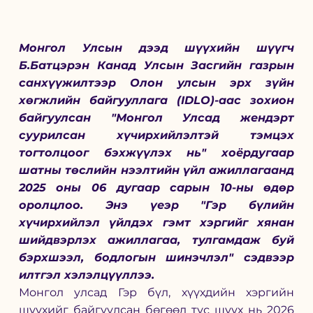
Монгол Улсын дээд шүүхийн шүүгч 
Б.Батцэрэн Канад Улсын Засгийн газрын 
санхүүжилтээр Олон улсын эрх зүйн 
хөгжлийн байгууллага (IDLO)-аас зохион 
байгуулсан "Монгол Улсад жендэрт 
суурилсан хүчирхийлэлтэй тэмцэх 
тогтолцоог бэхжүүлэх нь" хоёрдугаар 
шатны төслийн нээлтийн үйл ажиллагаанд 
2025 оны 06 дугаар сарын 10-ны өдөр 
оролцлоо. Энэ үеэр "Гэр бүлийн 
хүчирхийлэл үйлдэх гэмт хэргийг хянан 
шийдвэрлэх ажиллагаа, тулгамдаж буй 
бэрхшээл, бодлогын шинэчлэл" сэдвээр 
илтгэл хэлэлцүүллээ. 
Монгол улсад Гэр бүл, хүүхдийн хэргийн 
шүүхийг байгуулсан бөгөөд тус шүүх нь 2026 