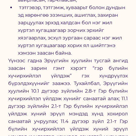
 тэтгэвэр, тэтгэмж, хуваарьт болон дундын 
эд хөрөнгөө эзэмших, ашиглах, захиран 
зарцуулах эрхэд халдсан бол нэг жил 
хүртэл хугацаагаар зорчих эрхийг 
хязгаарлах, эсхүл зургаан сараас нэг жил 
хүртэл хугацаагаар хорих ял шийтгэнэ 
хэмээн заасан байна.  
Үүнээс гадна Эрүүгийн хуулийн тусгай ангид 
заасан зарим гэмт хэрэгт “гэр бүлийн 
хүчирхийлэл үйлдэж” гэх хүндрүүлэх 
бүрэлдэхүүнийг заажээ. Тухайлбал, Эрүүгийн 
хуулийн 10.1 дүгээр зүйлийн 2.8-т Гэр бүлийн 
хүчирхийлэл үйлдэж хүнийг санаатай алах; 11.1 
дүгээр зүйлийн 2.1-т Гэр бүлийн хүчирхийлэл 
үйлдэж хүний эрүүл мэндэд хүнд хохирол 
санаатай учруулах; 11.4 дүгээр зүйл 2.1-т Гэр 
бүлийн хүчирхийлэл үйлдэж хүний эрүүл 