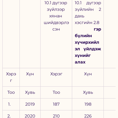
10.1 дүгээр 
10.1 дүгээр 
зүйлээр 
зүйлийн 2 
хянан 
дахь 
шийдвэрлэ
хэсгийн 2.8
сэн
 гэр 
бүлийн 
хүчирхийл
эл үйлдэж 
хүнийг 
алах
Хэрэ
Хүн
Хэрэг
Хүн
г
Тоо
Хувь
Тоо
Хувь
2019
187
198
2020
210
226