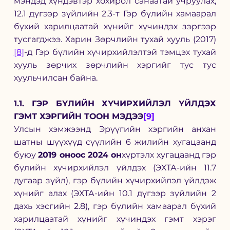
мэндэд хүндэвтэр хохирол санаатай учруулах; 
12.1 дүгээр зүйлийн 2.3-т Гэр бүлийн хамаарал 
бүхий харилцаатай хүнийг хүчиндэх зэргээр 
тусгагджээ. Харин Зөрчлийн тухай хууль (2017)
[8]
-д Гэр бүлийн хүчирхийлэлтэй тэмцэх тухай 
хууль зөрчих зөрчлийн хэргийг тус тус 
хуульчилсан байна.
1.1. ГЭР БҮЛИЙН ХҮЧИРХИЙЛЭЛ ҮЙЛДЭХ 
ГЭМТ ХЭРГИЙН ТООН МЭДЭЭ
[9]
Улсын хэмжээнд Эрүүгийн хэргийн анхан 
шатны шүүхүүд сүүлийн 6 жилийн хугацаанд 
буюу 
2019 оноос 2024 он
хүртэлх хугацаанд гэр 
бүлийн хүчирхийлэл үйлдэх (ЭХТА-ийн 11.7 
дугаар зүйл), гэр бүлийн хүчирхийлэл үйлдэж 
хүнийг алах (ЭХТА-ийн 10.1 дүгээр зүйлийн 2 
дахь хэсгийн 2.8), гэр бүлийн хамаарал бүхий 
харилцаатай хүнийг хүчиндэх гэмт хэрэг 