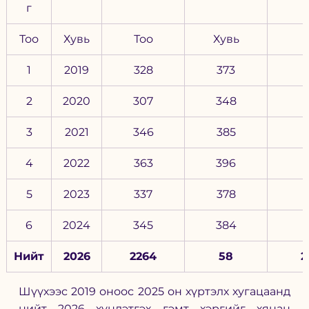
г
Тоо
Хувь
Тоо
Хувь
1
2019
328
373
1
2
2020
307
348
1
3
2021
346
385
1
4
2022
363
396
5
2023
337
378
6
2024
345
384
Нийт
2026
2264
58
2
Шүүхээс 2019 оноос 2025 он хүртэлх хугацаанд 
нийт 2026 хүндэтгэх гэмт хэргийг хянан 