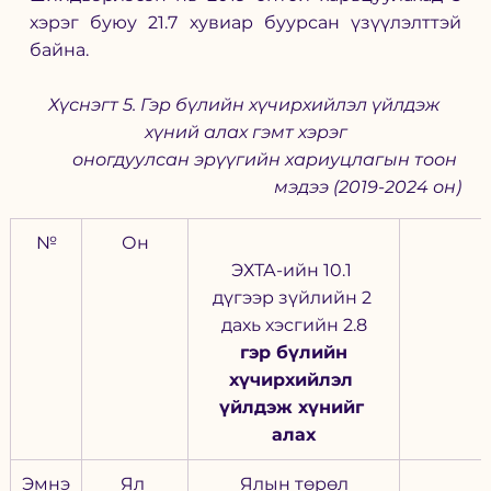
хэрэг буюу 21.7 хувиар буурсан үзүүлэлттэй 
байна. 
Хүснэгт 5. Гэр бүлийн хүчирхийлэл үйлдэж 
хүний алах гэмт хэрэг
оногдуулсан эрүүгийн хариуцлагын тоон 
мэдээ (2019-2024 он)
№
Он
ЭХТА-ийн 10.1 
дүгээр зүйлийн 2 
дахь хэсгийн 2.8
 гэр бүлийн 
хүчирхийлэл 
үйлдэж хүнийг 
алах
Эмнэ
Ял 
Ялын төрөл