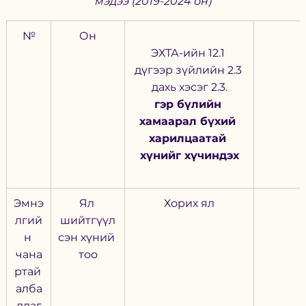
мэдээ (2019-2024 он)
№
Он
ЭХТА-ийн 12.1 
дүгээр зүйлийн 2.3 
дахь хэсэг 2.3.
гэр бүлийн 
хамаарал бүхий 
харилцаатай 
хүнийг хүчиндэх
Эмнэ
Ял 
Хорих ял
лгий
шийтгүүл
н 
сэн хүний 
чана
тоо
ртай 
алба
длаг