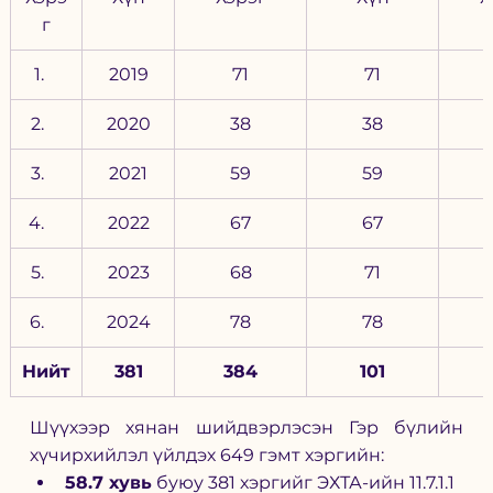
г
2019
71
71
2020
38
38
2021
59
59
2022
67
67
2023
68
71
2024
78
78
Нийт
381
384
101
Шүүхээр хянан шийдвэрлэсэн Гэр бүлийн 
хүчирхийлэл үйлдэх 649 гэмт хэргийн:
58.7 хувь
 буюу 381 хэргийг ЭХТА-ийн 11.7.1.1 