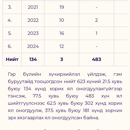
2021
19
-
2022
10
2
2023
16
1
2024
12
-
Нийт
134
3
483
Гэр бүлийн хүчирхийлэл үйлдэж, гэм 
буруутайд тооцогдсон нийт 623 хүний 21.5 хувь 
буюу 134 хүнд хорих ял оногдуулахгүйгээр 
тэнсэж, 77.5 хувь буюу 483 хүн ял 
шийтгүүлснээс 62.5 хувь буюу 302 хүнд хорих 
ял оногдуулж, 37.5 хувь буюу 181 хүнд зорчих 
эрх хязгаарлах ял оногдуулсан байна.