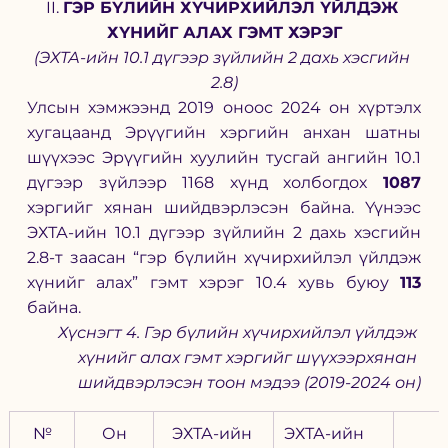
II. 
ГЭР БҮЛИЙН ХҮЧИРХИЙЛЭЛ ҮЙЛДЭЖ 
ХҮНИЙГ АЛАХ ГЭМТ ХЭРЭГ
(ЭХТА-ийн 10.1 дүгээр зүйлийн 2 дахь хэсгийн 
2.8)
Улсын хэмжээнд 2019 оноос 2024 он хүртэлх 
хугацаанд Эрүүгийн хэргийн анхан шатны 
шүүхээс Эрүүгийн хуулийн тусгай ангийн 10.1 
дүгээр зүйлээр 1168 хүнд холбогдох 
1087
хэргийг хянан шийдвэрлэсэн байна. Үүнээс 
ЭХТА-ийн 10.1 дүгээр зүйлийн 2 дахь хэсгийн 
2.8-т заасан “гэр бүлийн хүчирхийлэл үйлдэж 
хүнийг алах” гэмт хэрэг 10.4 хувь буюу 
113 
байна.
Хүснэгт 4. Гэр бүлийн хүчирхийлэл үйлдэж 
хүнийг алах гэмт хэргийг шүүхээрхянан 
шийдвэрлэсэн тоон мэдээ (2019-2024 он)
№
Он
ЭХТА-ийн 
ЭХТА-ийн 