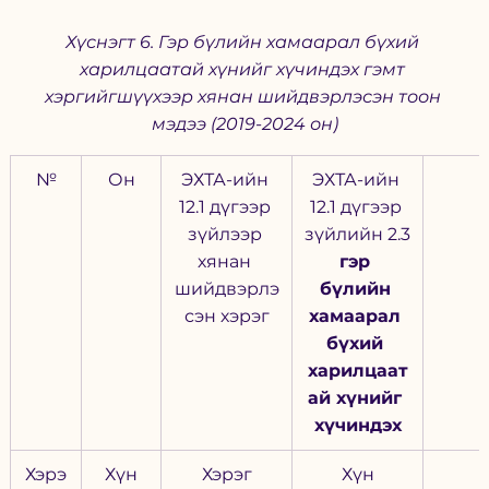
Хүснэгт 6. Гэр бүлийн хамаарал бүхий 
харилцаатай хүнийг хүчиндэх гэмт 
хэргийгшүүхээр хянан шийдвэрлэсэн тоон 
мэдээ (2019-2024 он)
№
Он
ЭХТА-ийн 
ЭХТА-ийн 
12.1 дүгээр 
12.1 дүгээр 
зүйлээр 
зүйлийн 2.3
хянан 
гэр 
шийдвэрлэ
бүлийн 
сэн хэрэг
хамаарал 
бүхий 
харилцаат
ай хүнийг 
хүчиндэх
Хэрэ
Хүн
Хэрэг
Хүн