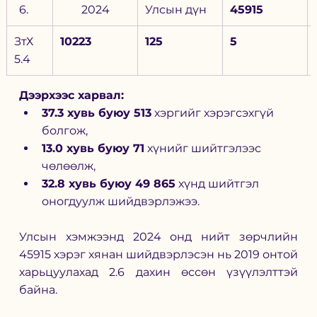
2024
Улсын дүн
45915
ЗтХ 
10223
125
5
5.4
Дээрхээс харвал:
37.3 хувь буюу 513
 хэргийг хэрэгсэхгүй 
болгож,
13.0 хувь буюу 71
 хүнийг шийтгэлээс 
чөлөөлж,
32.8 хувь буюу 49 865
 хүнд шийтгэл 
оногдуулж шийдвэрлэжээ.
Улсын хэмжээнд 2024 онд нийт зөрчлийн 
45915 хэрэг хянан шийдвэрлэсэн нь 2019 онтой 
харьцуулахад 2.6 дахин өссөн үзүүлэлттэй 
байна.  