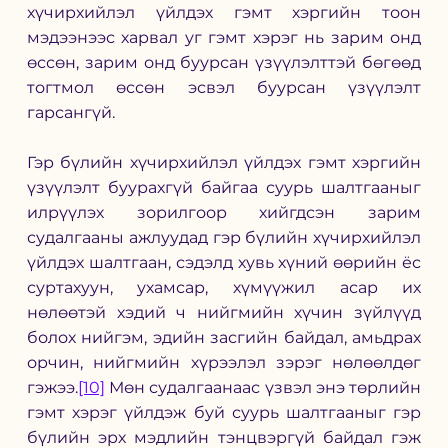
хүчирхийлэл үйлдэх гэмт хэргийн тоон 
мэдээнээс харвал уг гэмт хэрэг нь зарим онд 
өссөн, зарим онд буурсан үзүүлэлттэй бөгөөд 
тогтмол өссөн эсвэл буурсан үзүүлэлт 
гарсангүй.
Гэр бүлийн хүчирхийлэл үйлдэх гэмт хэргийн 
үзүүлэлт буурахгүй байгаа суурь шалтгааныг 
илрүүлэх зорилгоор хийгдсэн зарим 
судалгааны ажлуудад гэр бүлийн хүчирхийлэл 
үйлдэх шалтгаан, сэдэлд хувь хүний өөрийн ёс 
суртахуун, ухамсар, хүмүүжил асар их 
нөлөөтэй хэдий ч нийгмийн хүчин зүйлүүд 
болох нийгэм, эдийн засгийн байдал, амьдрах 
орчин, нийгмийн хүрээлэл зэрэг нөлөөлдөг 
гэжээ.
[10]
 Мөн судалгаанаас үзвэл энэ төрлийн 
гэмт хэрэг үйлдэж буй суурь шалтгааныг гэр 
бүлийн эрх мэдлийн тэнцвэргүй байдал гэж 