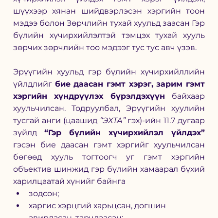
шүүхээр хянан шийдвэрлэсэн хэргийн тоон 
мэдээ болон Зөрчлийн тухай хуульд заасан Гэр 
бүлийн хүчирхийлэлтэй тэмцэх тухай хууль 
зөрчих зөрчлийн тоо мэдээг тус тус авч үзэв.
Эрүүгийн хуульд гэр бүлийн хүчирхийллийн 
үйлдлийг 
бие даасан гэмт хэрэг, зарим гэмт 
хэргийн хүндрүүлэх бүрэлдэхүүн 
байхаар 
хуульчилсан. Тодруулбал, Эрүүгийн хуулийн 
тусгай анги (цаашид 
“ЭХТА”
 гэх)-ийн 11.7 дугаар 
зүйлд 
“Гэр бүлийн хүчирхийлэл үйлдэх” 
гэсэн бие даасан гэмт хэргийг хуульчилсан 
бөгөөд хууль тогтоогч уг гэмт хэргийн 
объектив шинжид гэр бүлийн хамаарал бүхий 
харилцаатай хүнийг байнга
зодсон;
харгис хэрцгий харьцсан, догшин 
авирласан, тарчлаасан;