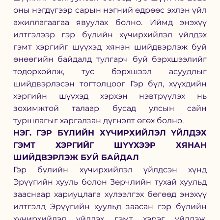
оны нэгдүгээр сарын нэгний өдрөөс эхлэн үйл 
ажиллагаагаа явуулах болно. Иймд энэхүү 
илтгэлээр гэр бүлийн хүчирхийлэл үйлдэх 
гэмт хэргийг шүүхэд хянан шийдвэрлэж буй 
өнөөгийн байдалд тулгарч буй бэрхшээлийг 
тодорхойлж, тус бэрхшээл асуудлыг 
шийдвэрлэсэн тогтолцоог Гэр бүл, хүүхдийн 
хэргийн шүүхэд хэрхэн нэвтрүүлэх нь 
зохимжтой талаар бусад улсын сайн 
туршлагыг харгалзан дүгнэлт өгөх болно.
НЭГ. ГЭР БҮЛИЙН ХҮЧИРХИЙЛЭЛ ҮЙЛДЭХ 
ГЭМТ ХЭРГИЙГ ШҮҮХЭЭР ХЯНАН 
ШИЙДВЭРЛЭЖ БУЙ БАЙДАЛ
Гэр бүлийн хүчирхийлэл үйлдсэн хүнд 
Эрүүгийн хууль болон Зөрчлийн тухай хуульд 
зааснаар хариуцлага хүлээлгэх бөгөөд энэхүү 
илтгэлд Эрүүгийн хуульд заасан гэр бүлийн 
хүчирхийлэл үйлдэх гэмт хэрэг үйлдэж, 