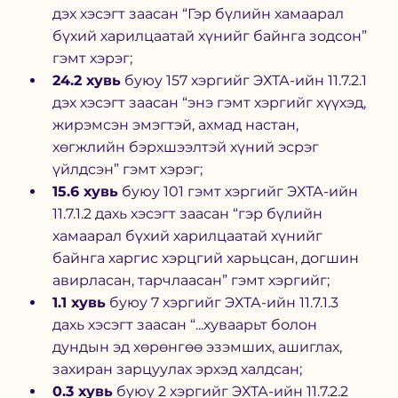
дэх хэсэгт заасан “Гэр бүлийн хамаарал 
бүхий харилцаатай хүнийг байнга зодсон” 
гэмт хэрэг;
24.2 хувь
 буюу 157 хэргийг ЭХТА-ийн 11.7.2.1 
дэх хэсэгт заасан “энэ гэмт хэргийг хүүхэд, 
жирэмсэн эмэгтэй, ахмад настан, 
хөгжлийн бэрхшээлтэй хүний эсрэг 
үйлдсэн” гэмт хэрэг;
15.6 хувь
 буюу 101 гэмт хэргийг ЭХТА-ийн 
11.7.1.2 дахь хэсэгт заасан “гэр бүлийн 
хамаарал бүхий харилцаатай хүнийг 
байнга харгис хэрцгий харьцсан, догшин 
авирласан, тарчлаасан” гэмт хэргийг;
1.1 хувь
 буюу 7 хэргийг ЭХТА-ийн 11.7.1.3 
дахь хэсэгт заасан “...хуваарьт болон 
дундын эд хөрөнгөө эзэмших, ашиглах, 
захиран зарцуулах эрхэд халдсан;
0.3 хувь
 буюу 2 хэргийг ЭХТА-ийн 11.7.2.2 