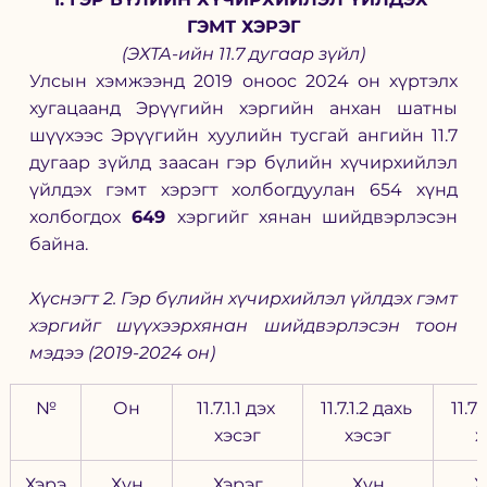
ГЭМТ ХЭРЭГ
(ЭХТА-ийн 11.7 дугаар зүйл)
Улсын хэмжээнд 2019 оноос 2024 он хүртэлх 
хугацаанд Эрүүгийн хэргийн анхан шатны 
шүүхээс Эрүүгийн хуулийн тусгай ангийн 11.7 
дугаар зүйлд заасан гэр бүлийн хүчирхийлэл 
үйлдэх гэмт хэрэгт холбогдуулан 654 хүнд 
холбогдох
 649 
хэргийг хянан шийдвэрлэсэн 
байна.
Хүснэгт 2. Гэр бүлийн хүчирхийлэл үйлдэх гэмт 
хэргийг шүүхээрхянан шийдвэрлэсэн тоон 
мэдээ (2019-2024 он)
№
Он
11.7.1.1 дэх 
11.7.1.2 дахь 
11.7.
хэсэг
хэсэг
х
Хэрэ
Хүн
Хэрэг
Хүн
Х