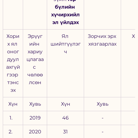
бүлийн 
хүчирхийл
эл үйлдэх
Хори
Эрүүг
Ял 
Зорчих эрх 
Хо
х ял 
ийн 
шийтгүүлэг
хязгаарлах
оног
хариу
ч
дуул
цлагаа
ахгүй
с 
гээр 
чөлөө
тэнс
лсөн
эх
Хүн
Хувь
Хүн
Хувь
2019
46
-
2020
31
-