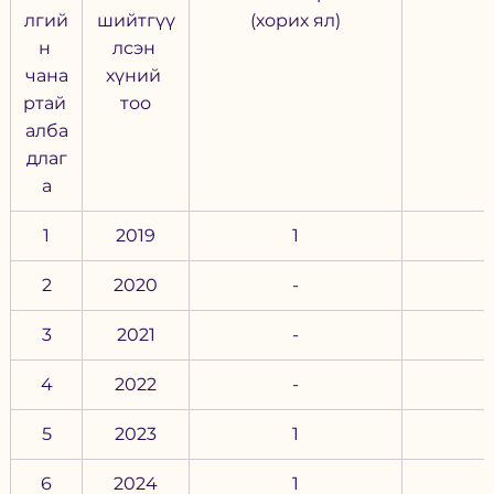
лгий
шийтгүү
(хорих ял)
н 
лсэн 
чана
хүний 
ртай 
тоо
алба
длаг
а
1
2019
1
2
2020
-
3
2021
-
4
2022
-
5
2023
1
6
2024
1