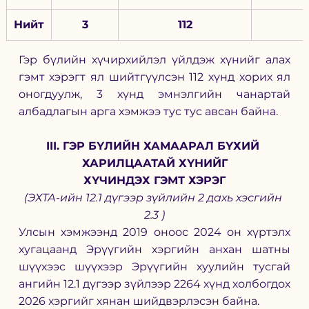
Нийт
3
112
Гэр бүлийн хүчирхийлэл үйлдэж хүнийг алах 
гэмт хэрэгт ял шийтгүүлсэн 112 хүнд хорих ял 
оногдуулж, 3 хүнд эмнэлгийн чанартай 
албадлагын арга хэмжээ тус тус авсан байна.
III. ГЭР БҮЛИЙН ХАМААРАЛ БҮХИЙ 
ХАРИЛЦААТАЙ ХҮНИЙГ
ХҮЧИНДЭХ ГЭМТ ХЭРЭГ
(ЭХТА-ийн 12.1 дүгээр зүйлийн 2 дахь хэсгийн 
2.3 )
Улсын хэмжээнд 2019 оноос 2024 он хүртэлх 
хугацаанд Эрүүгийн хэргийн анхан шатны 
шүүхээс шүүхээр Эрүүгийн хуулийн тусгай 
ангийн 12.1 дүгээр зүйлээр 2264 хүнд холбогдох 
2026 хэргийг хянан шийдвэрлэсэн байна.