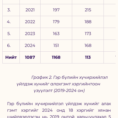
2021
197
215
2022
179
188
2023
163
173
2024
151
168
Нийт
1087
1168
113
1
                     График 2. Гэр бүлийн хүчирхийлэл 
үйлдэж хүнийг алахгэмт хэргийнтоон 
үзүүлэлт (2019-2024 он)
Гэр бүлийн хүчирхийлэл үйлдэж хүнийг алах 
гэмт хэргийг 2024 онд 18 хэргийг хянан 
шийдвэрлэсэн нь 2019 онтой харьцуулахад 5 