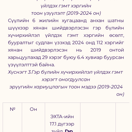
үйлдэх гэмт хэргийн
тоон үзүүлэлт (2019-2024 он)
Сүүлийн 6 жилийн хугацаанд анхан шатны 
шүүхээр хянан шийдвэрлэсэн гэр бүлийн 
хүчирхийлэл үйлдэх гэмт хэргийн өсөлт, 
бууралтыг судлан үзэхэд 2024 онд 112 хэргийг 
хянан шийдвэрлэсэн нь 2019 онтой 
харьцуулахад 29 хэрэг буюу 6.4 хувиар буурсан 
үзүүлэлттэй байна.
Хүснэгт 3.Гэр бүлийн хүчирхийлэл үйлдэх гэмт 
хэрэгт оногдуулсан
эрүүгийн хариуцлагын тоон мэдээ (2019-2024 
он)
№
Он
ЭХТА-ийн 
17.1 дүгээр 
зүйл. 
Гэр 