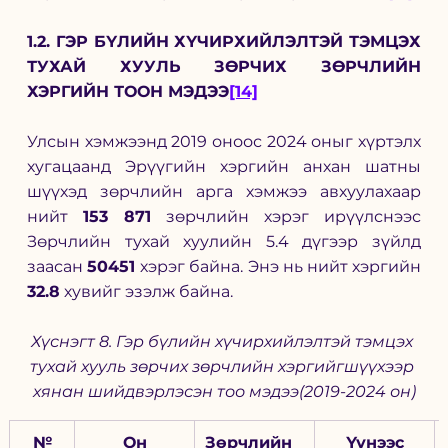
1.2. ГЭР БҮЛИЙН ХҮЧИРХИЙЛЭЛТЭЙ ТЭМЦЭХ 
ТУХАЙ ХУУЛЬ ЗӨРЧИХ ЗӨРЧЛИЙН 
ХЭРГИЙН ТООН МЭДЭЭ
[14]
Улсын хэмжээнд 2019 оноос 2024 оныг хүртэлх 
хугацаанд Эрүүгийн хэргийн анхан шатны 
шүүхэд зөрчлийн арга хэмжээ авхуулахаар 
нийт 
153 871
 зөрчлийн хэрэг ирүүлснээс 
Зөрчлийн тухай хуулийн 5.4 дүгээр зүйлд 
заасан 
50451 
хэрэг байна. Энэ нь нийт хэргийн 
32.8
 хувийг эзэлж байна. 
Хүснэгт 8. Гэр бүлийн хүчирхийлэлтэй тэмцэх 
тухай хууль зөрчих зөрчлийн хэргийгшүүхээр 
хянан шийдвэрлэсэн тоо мэдээ(2019-2024 он)
№
Он
Зөрчлийн 
Үүнээс