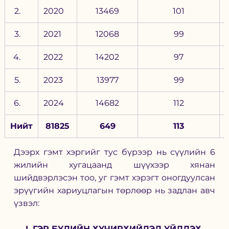
2020
13469
101
2021
12068
99
2022
14202
97
2023
13977
99
2024
14682
112
Нийт
81825
649
113
Дээрх гэмт хэргийг тус бүрээр нь сүүлийн 6 
жилийн хугацаанд шүүхээр хянан 
шийдвэрлэсэн тоо, уг гэмт хэрэгт оногдуулсан 
эрүүгийн хариуцлагын төрлөөр нь задлан авч 
үзвэл:
I. ГЭР БҮЛИЙН ХҮЧИРХИЙЛЭЛ ҮЙЛДЭХ 