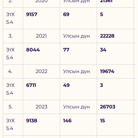
2020
Улсын дүн
21361
ЗтХ 
9157
69
5
5.4
2021
Улсын дүн
22228
ЗтХ 
8044
77
34
5.4
2022
Улсын дүн
19674
ЗтХ 
6711
49
3
5.4
2023
Улсын дүн
26703
ЗтХ 
9138
146
15
5.4