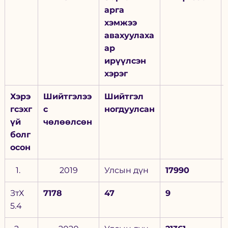
арга 
хэмжээ 
авахуулаха
ар 
ирүүлсэн 
хэрэг
Хэрэ
Шийтгэлээ
Шийтгэл 
гсэхг
с 
ногдуулсан
үй 
чөлөөлсөн
болг
осон
2019
Улсын дүн
17990
ЗтХ 
7178
47
9
5.4