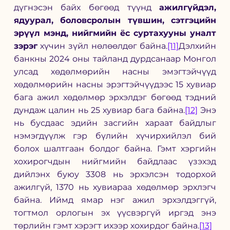
дүгнэсэн байх бөгөөд түүнд 
ажилгүйдэл, 
ядуурал, боловсролын түвшин, сэтгэцийн 
эрүүл мэнд, нийгмийн ёс суртахууны уналт 
зэрэг
 хүчин зүйл нөлөөлдөг байна.
[11]
Дэлхийн 
банкны 2024 оны тайланд дурдсанаар Монгол 
улсад хөдөлмөрийн насны эмэгтэйчүүд 
хөдөлмөрийн насны эрэгтэйчүүдээс 15 хувиар 
бага ажил хөдөлмөр эрхэлдэг бөгөөд тэдний 
дундаж цалин нь 25 хувиар бага байна.
[12]
 Энэ 
нь бусдаас эдийн засгийн хараат байдлыг 
нэмэгдүүлж гэр бүлийн хүчирхийлэл бий 
болох шалтгаан болдог байна. Гэмт хэргийн 
хохирогчдын нийгмийн байдлаас үзэхэд 
дийлэнх буюу 3308 нь эрхэлсэн тодорхой 
ажилгүй, 1370 нь хувиараа хөдөлмөр эрхлэгч 
байна. Иймд ямар нэг ажил эрхэлдэггүй, 
тогтмол орлогын эх үүсвэргүй иргэд энэ 
төрлийн гэмт хэрэгт ихээр хохирдог байна.
[13]