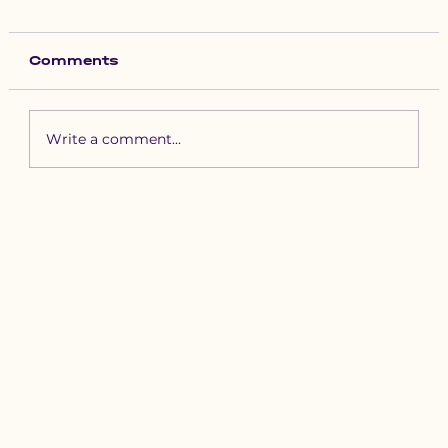
Comments
Write a comment...
Зүүн бүсийн хурд наадамд
бүртгүүлэх уяачдын
анхааралд