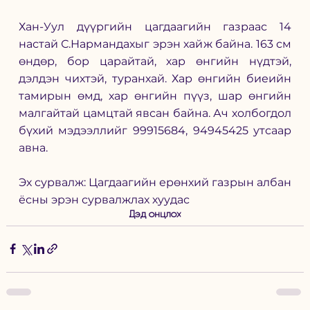
Хан-Уул дүүргийн цагдаагийн газраас 14 
настай С.Нармандахыг эрэн хайж байна. 163 см 
өндөр, бор царайтай, хар өнгийн нүдтэй, 
дэлдэн чихтэй, туранхай. Хар өнгийн биеийн 
тамирын өмд, хар өнгийн пүүз, шар өнгийн 
малгайтай цамцтай явсан байна. Ач холбогдол 
бүхий мэдээллийг 99915684, 94945425 утсаар 
авна. 
Эх сурвалж: 
Цагдаагийн ерөнхий газрын албан 
ёсны эрэн сурвалжлах хуудас
Дэд онцлох