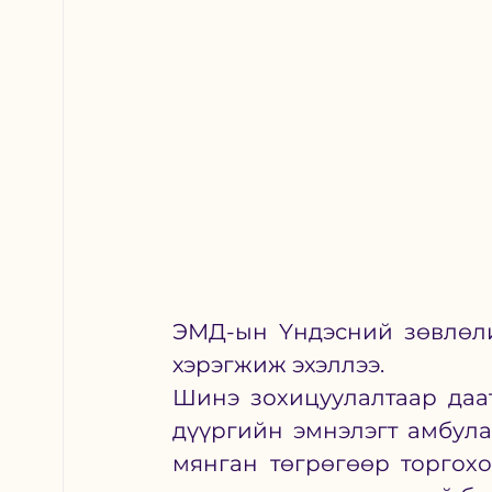
ЭМД-ын Үндэсний зөвлөли
хэрэгжиж эхэллээ. 
Шинэ зохицуулалтаар даат
дүүргийн эмнэлэгт амбула
мянган төгрөгөөр торгох