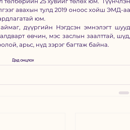
л төлбөрийн 25 хувийг төлөх юм.  Түүнчлэн
гээг авахын тулд 2019 оноос хойш ЭМД-аа
ардлагатай юм. 
аймаг, дүүргийн Нэгдсэн эмнэлэгт шууд
алдварт өвчин, мэс заслын заалттай, шүд,
олой, арьс, нүд зэрэг багтаж байна. 
Дэд онцлох