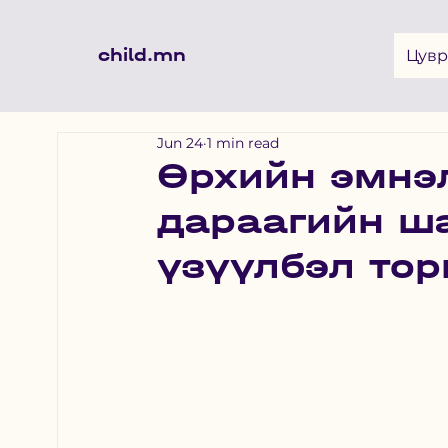
child.mn
Цувр
Jun 24
1 min read
Өрхийн эмнэл
дараагийн ш
үзүүлбэл то