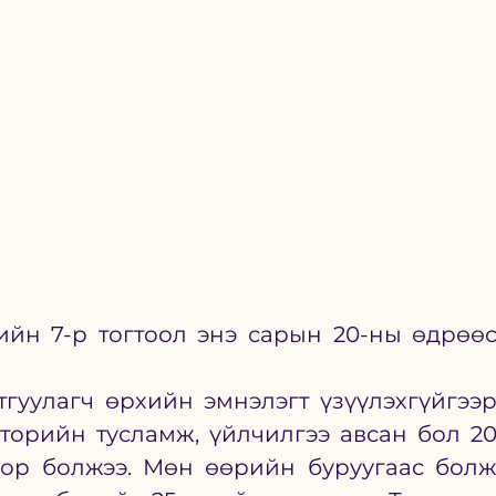
йн 7-р тогтоол энэ сарын 20-ны өдрөөс
гуулагч өрхийн эмнэлэгт үзүүлэхгүйгээр
торийн тусламж, үйлчилгээ авсан бол 20
оор болжээ. Мөн өөрийн буруугаас болж