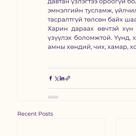
давтан үзлэгтээ ороогүй бо
эмнэлгийн тусламж, үйлчил
тасралтгүй төлсөн байх ша
Харин дараах өвчтэй хүн 
үзүүлэх боломжтой. Үүнд, х
амны хөндий, чих, хамар, хо
Recent Posts