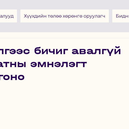
алууд
Хүүхдийн төлөө хөрөнгө оруулагч
Бидн
гээс бичиг авалгүй
атны эмнэлэгт
ргоно