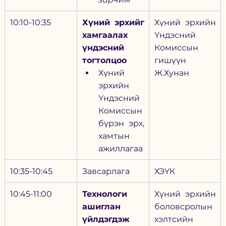
10:10-10:35
Хүний эрхийг 
Хүний эрхийн 
хамгаалах 
Үндэсний 
үндэсний 
Комиссын 
тогтолцоо
гишүүн 
Хүний 
Ж.Хунан
эрхийн 
Үндэсний 
Комиссын 
бүрэн эрх, 
хамтын 
ажиллагаа
10:35-10:45
Завсарлага
ХЭҮК
10:45-11:00
Технологи 
Хүний эрхийн 
ашиглан 
боловсролын  
үйлдэгдэж 
хэлтсийн 