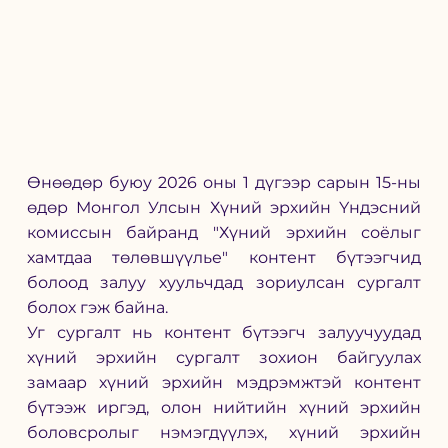
Өнөөдөр буюу 2026 оны 1 дүгээр сарын 15-ны 
өдөр Монгол Улсын Хүний эрхийн Үндэсний 
комиссын байранд "Хүний эрхийн соёлыг 
хамтдаа төлөвшүүлье" контент бүтээгчид 
болоод залуу хуульчдад зориулсан сургалт 
болох гэж байна. 
Уг сургалт нь контент бүтээгч залуучуудад 
хүний эрхийн сургалт зохион байгуулах 
замаар хүний эрхийн мэдрэмжтэй контент 
бүтээж иргэд, олон нийтийн хүний эрхийн 
боловсролыг нэмэгдүүлэх, хүний эрхийн 