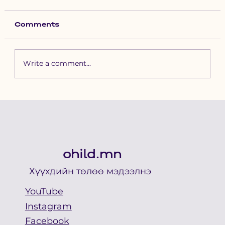
Comments
Write a comment...
Хүүхдийн төлөө үндэсний
зөвлөлийн гишүүд хотын
даргатай цахимаар хуралдлаа
child.mn
Хүүхдийн төлөө мэдээлнэ
YouTube
Instagram
Facebook