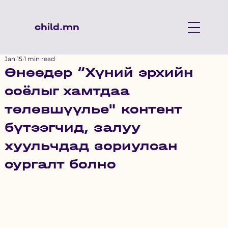
child.mn
Jan 15
1 min read
Өнөөдөр “Хүний эрхийн
соёлыг хамтдаа
төлөвшүүлье" контент
бүтээгчид, залуу
хуульчдад зориулсан
сургалт болно