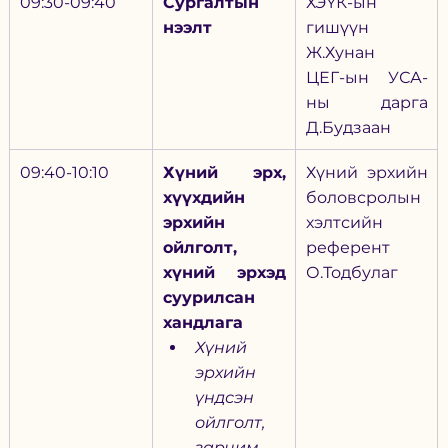
09:30-09:40
Сургалтын 
ХЭҮК-ын 
нээлт
гишүүн 
Ж.Хунан
ЦЕГ-ын УСА-
ны дарга 
Д.Будзаан
09:40-10:10
Хүний эрх, 
Хүний эрхийн 
хүүхдийн 
боловсролын  
эрхийн 
хэлтсийн 
ойлголт, 
референт 
хүний эрхэд 
О.Тодбулаг
суурилсан 
хандлага
Хүний 
эрхийн 
үндсэн 
ойлголт, 
зарчим