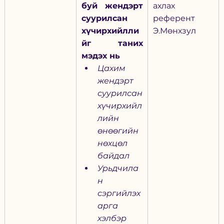
буй жендэрт 
ахлах 
суурилсан 
референт 
хүчирхийлли
Э.Мөнхзул
йг таних 
мэдэх нь
Цахим 
жендэрт 
суурилсан 
хүчирхийл
лийн 
өнөөгийн 
нөхцөл 
байдал
Урьдчила
н 
сэргийлэх 
арга 
хэлбэр