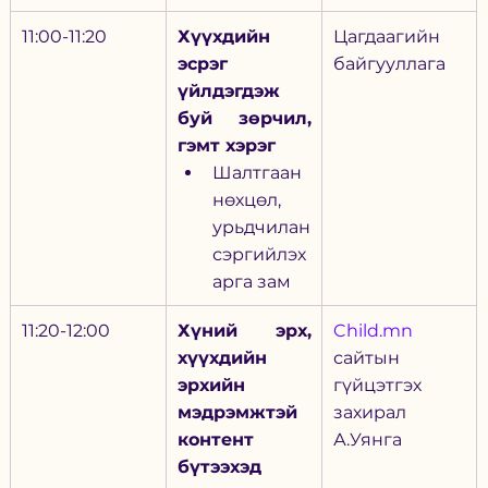
11:00-11:20
Хүүхдийн 
Цагдаагийн 
эсрэг 
байгууллага
үйлдэгдэж 
буй зөрчил, 
гэмт хэрэг
Шалтгаан 
нөхцөл, 
урьдчилан 
сэргийлэх 
арга зам
11:20-12:00
Хүний эрх, 
Child.mn
хүүхдийн 
сайтын 
эрхийн 
гүйцэтгэх 
мэдрэмжтэй 
захирал 
контент 
А.Уянга
бүтээхэд 