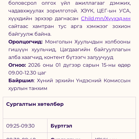
боловсрол олгох үйл ажиллагааг дэмжих, 
чадавхжуулах зорилготой. ХЭҮК, ЦЕГ-ын УСА, 
хүүхдийн эрхээр дагнасан 
Child.mn/Хүүхэд.мн
сайтаас хамтран тус арга хэмжээг зохион 
байгуулж байна. 
Оролцогчид: 
Монголын Хуульчдын холбооны 
гишүүн хуульчид, Цагдаагийн байгууллагын 
алба хаагчид, контент бүтээгч залуучууд
Огноо: 
2026 оны 01 дүгээр сарын 15-ны өдөр 
09.00-12.30 цаг
Байршил
: Хүний эрхийн Үндэсний Комиссын 
хурлын танхим
Сургалтын хөтөлбөр 
09:25-09:30
Бүртгэл