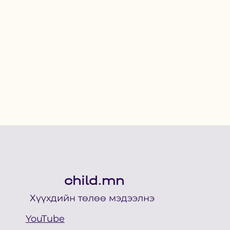
child.mn
Хүүхдийн төлөө мэдээлнэ
YouTube