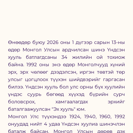
Өнөөдөр буюу 2026 оны 1 дүгээр сарын 13-ны 
өдөр Монгол Улсын ардчилсан шинэ Үндсэн 
хууль батлагдсаны 34 жилийн ой тохиож 
байна. 1992 оны энэ өдөр Монголчууд хүний 
эрх, эрх чөлөөг дээдэлсэн, иргэн төвтэй төр 
улсыг цогцлоох түүхэн шийдвэрийг гаргасан 
билээ. Үндсэн хууль бол улс орны бүх хуулийн 
үндэс суурь бөгөөд хүүхэд бүрийн сурч 
боловсрох, хамгаалагдах эрхийг 
баталгаажуулсан "Эх хууль" юм. 
Монгол Улс түүхэндээ 1924, 1940, 1960, 1992 
онуудад нийт 4 удаа Үндсэн хуулиа шинэчлэн 
баталж байсан. Монгол Улсын дөрөв дэх 