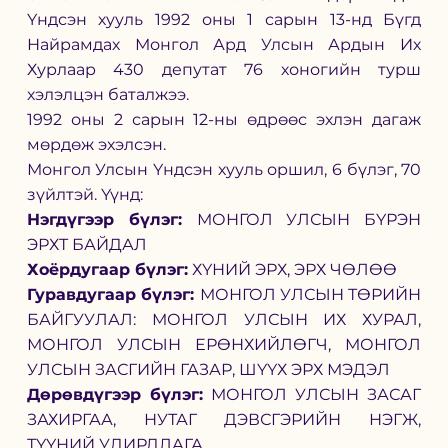
Үндсэн хууль 1992 оны 1 сарын 13-нд Бүгд 
Найрамдах Монгол Ард Улсын Ардын Их 
Хурлаар 
430 депутат 76 хоногийн турш 
хэлэлцэн баталжээ. 
1992 оны 2 сарын 12-ны өдрөөс эхлэн дагаж 
мөрдөж эхэлсэн. 
Монгол Улсын Үндсэн хууль оршил, 6 бүлэг, 70 
зүйлтэй. Үүнд: 
Нэгдүгээр бүлэг: 
МОНГОЛ УЛСЫН БҮРЭН 
ЭРХТ БАЙДАЛ
Хоёрдугаар бүлэг:
 ХҮНИЙ ЭРХ, ЭРХ ЧӨЛӨӨ
Гуравдугаар бүлэг: 
МОНГОЛ УЛСЫН ТӨРИЙН 
БАЙГУУЛАЛ: МОНГОЛ УЛСЫН ИХ ХУРАЛ, 
МОНГОЛ УЛСЫН ЕРӨНХИЙЛӨГЧ, МОНГОЛ 
УЛСЫН ЗАСГИЙН ГАЗАР, ШҮҮХ ЭРХ МЭДЭЛ
Дөрөвдүгээр бүлэг:
 МОНГОЛ УЛСЫН ЗАСАГ 
ЗАХИРГАА, НУТАГ ДЭВСГЭРИЙН НЭГЖ, 
ТҮҮНИЙ УДИРДЛАГА