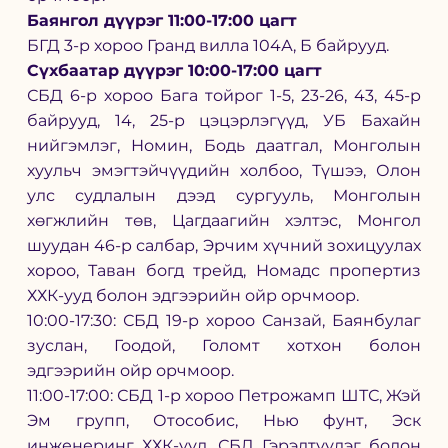
Баянгол дүүрэг 11:00-17:00 цагт 
БГД 3-р хороо Гранд вилла 104А, Б байрууд.
Сүхбаатар дүүрэг 10:00-17:00 цагт
СБД 6-р хороо Бага тойрог 1-5, 23-26, 43, 45-р 
байрууд, 14, 25-р цэцэрлэгүүд, УБ Бахайн 
нийгэмлэг, Номин, Бодь даатгал, Монголын 
хуульч эмэгтэйчүүдийн холбоо, Түшээ, Олон 
улс судлалын дээд сургууль, Монголын 
хөгжлийн төв, Цагдаагийн хэлтэс, Монгол 
шуудан 46-р салбар, Эрчим хүчний зохицуулах 
хороо, Таван богд трейд, Номадс пропертиз 
ХХК-ууд болон эдгээрийн ойр орчмоор.
10:00-17:30: СБД 19-р хороо Санзай, Баянбулаг 
зуслан, Гоодой, Голомт хотхон болон 
эдгээрийн ойр орчмоор.
11:00-17:00: СБД 1-р хороо Петрожамп ШТС, Жэй 
Эм групп, Отособис, Нью фунт, Эск 
инженеринг ХХК-ууд, СБД Гэрэлтүүлэг болон 