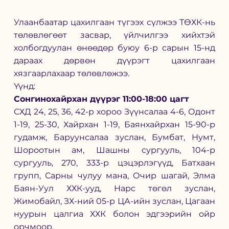
Улаанбаатар цахилгаан түгээх сүлжээ ТӨХК-нь 
төлөвлөгөөт засвар, үйлчилгээ хийхтэй 
холбогдуулан өнөөдөр буюу 6-р сарын 15-нд 
дараах дөрвөн дүүрэгт цахилгаан 
хязгаарлахаар төлөвлөжээ. 
Үүнд:
Сонгинохайрхан дүүрэг 11:00-18:00 цагт 
СХД 24, 25, 36, 42-р хороо Зүүнсалаа 4-6, Одонт 
1-19, 25-30, Хайрхан 1-19, Баянхайрхан 15-90-р 
гудамж, Баруунсалаа зуслан, Бумбат, Нумт, 
Шороотын ам, Шашны сургууль, 104-р 
сургууль, 270, 333-р цэцэрлэгүүд, Батхаан 
групп, Сарны чулуу мана, Очир шагай, Элма 
Баян-Уул ХХК-ууд, Нарс төгөл зуслан, 
Жимобайл, ЗХ-ний 05-р ЦА-ийн зуслан, Цагаан 
нуурын цалгиа ХХК болон эдгээрийн ойр 
орчмоор.