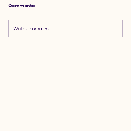
Comments
Write a comment...
Зүүн бүсийн хурд наадамд
бүртгүүлэх уяачдын
анхааралд