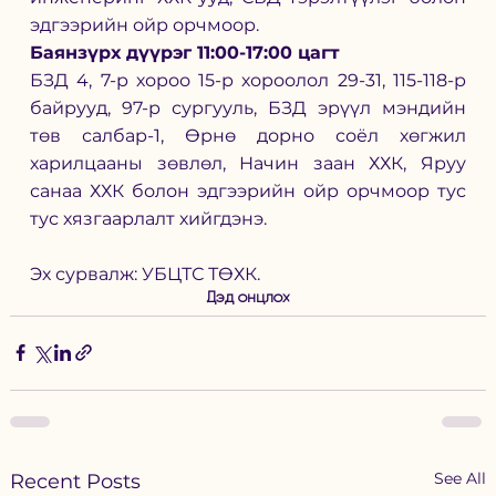
эдгээрийн ойр орчмоор.
Баянзүрх дүүрэг 11:00-17:00 цагт  
БЗД 4, 7-р хороо 15-р хороолол 29-31, 115-118-р 
байрууд, 97-р сургууль, БЗД эрүүл мэндийн 
төв салбар-1, Өрнө дорно соёл хөгжил 
харилцааны зөвлөл, Начин заан ХХК, Яруу 
санаа ХХК болон эдгээрийн ойр орчмоор тус 
тус хязгаарлалт хийгдэнэ.
Эх сурвалж: УБЦТС ТӨХК.
Дэд онцлох
See All
Recent Posts