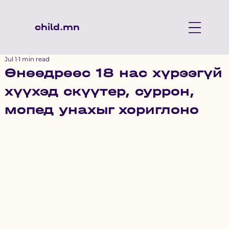
child.mn
Jul 1
1 min read
Өнөөдрөөс 18 нас хүрээгүй
хүүхэд скүүтер, суррон,
мопед унахыг хориглоно