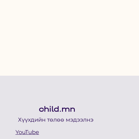
child.mn
Хүүхдийн төлөө мэдээлнэ
YouTube