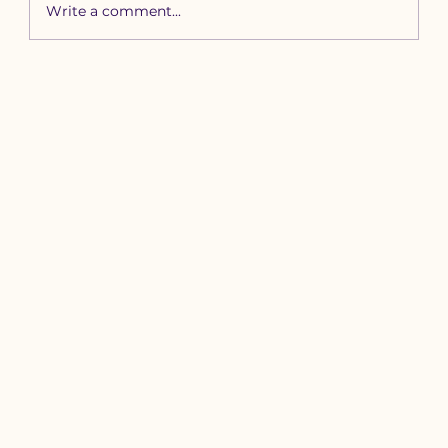
Write a comment...
Зүүн бүсийн хурд наадамд
бүртгүүлэх уяачдын
анхааралд