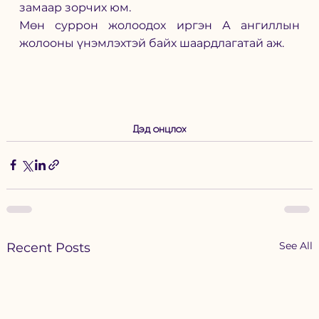
замаар зорчих юм.
Мөн суррон жолоодох иргэн А ангиллын 
жолооны үнэмлэхтэй байх шаардлагатай аж.
Дэд онцлох
See All
Recent Posts