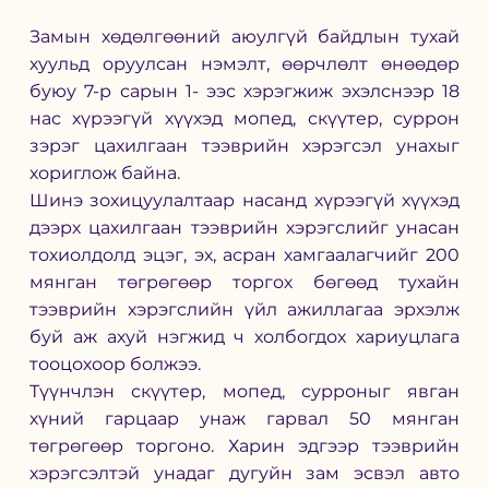
Замын хөдөлгөөний аюулгүй байдлын тухай 
хуульд оруулсан нэмэлт, өөрчлөлт өнөөдөр 
буюу 7-р сарын 1- ээс хэрэгжиж эхэлснээр 18 
нас хүрээгүй хүүхэд мопед, скүүтер, суррон 
зэрэг цахилгаан тээврийн хэрэгсэл унахыг 
хориглож байна.
Шинэ зохицуулалтаар насанд хүрээгүй хүүхэд 
дээрх цахилгаан тээврийн хэрэгслийг унасан 
тохиолдолд эцэг, эх, асран хамгаалагчийг 200 
мянган төгрөгөөр торгох бөгөөд тухайн 
тээврийн хэрэгслийн үйл ажиллагаа эрхэлж 
буй аж ахуй нэгжид ч холбогдох хариуцлага 
тооцохоор болжээ.
Түүнчлэн скүүтер, мопед, сурроныг явган 
хүний гарцаар унаж гарвал 50 мянган 
төгрөгөөр торгоно. Харин эдгээр тээврийн 
хэрэгсэлтэй унадаг дугуйн зам эсвэл авто 