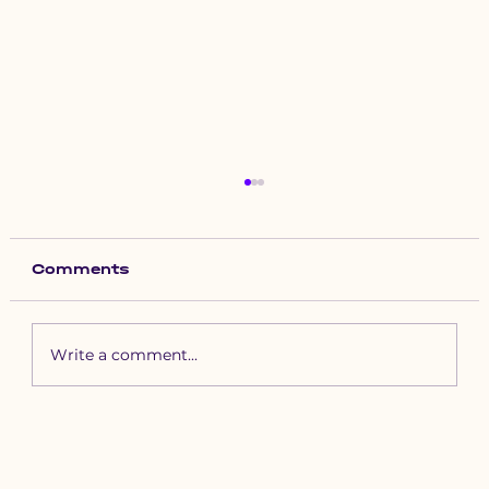
Comments
Write a comment...
Зүүн бүсийн хурд наадамд
бүртгүүлэх уяачдын
анхааралд