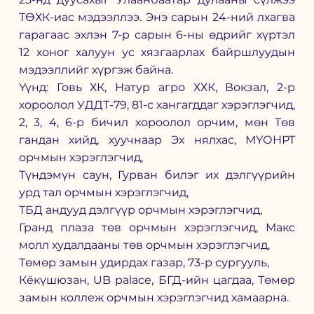
ТӨХК-иас мэдээллээ. Энэ сарын 24-ний лхагва 
гарагаас эхлэн 7-р сарын 6-ны өдрийг хүртэл 
12 хоног халуун ус хязгаарлах байршлуудын 
мэдээллийг хүргэж байна. 
Үүнд: Говь ХК, Натур агро ХХК, Вокзал, 2-р 
хороолол УДДТ-79, 81-с хангагддаг хэрэглэгчид,
2, 3, 4, 6-р бичил хороолол орчим, мөн Төв 
гандан хийд, хуучнаар Эх нялхас, МҮОНРТ 
орчмын хэрэглэгчид,
Түндэмүн саун, Гурван билэг их дэлгүүрийн 
урд тал орчмын хэрэглэгчид,
ТБД андууд дэлгүүр орчмын хэрэглэгчид,
Гранд плаза төв орчмын хэрэглэгчид, Макс 
молл худалдааны төв орчмын хэрэглэгчид,
Төмөр замын удирдах газар, 73-р сургууль,
Кёкүшюзан, UB palace, БГД-ийн цагдаа, Төмөр 
замын коллеж орчмын хэрэглэгчид хамаарна.