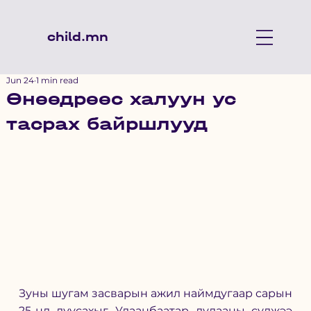
child.mn
Jun 24
1 min read
Өнөөдрөөс халуун ус
тасрах байршлууд
Зуны шугам засварын ажил наймдугаар сарын 
25-нд дуусахыг Улаанбаатар дулааны сүлжээ 