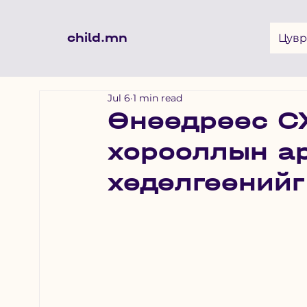
child.mn
Цувр
Jul 6
1 min read
Өнөөдрөөс СХ
хорооллын а
хөдөлгөөнийг