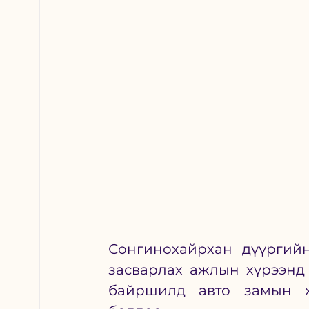
Сонгинохайрхан дүүргийн
засварлах ажлын хүрээнд 
байршилд авто замын хө