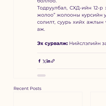
боллоо.
Тодруулбал, СХД-ийн 12-р 
жолоо” жолооны курсийн ур
солилт, суурь хийх ажлын 
аж.
Эх сурвалж:
 Нийслэлийн з
Recent Posts