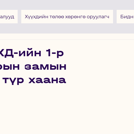
алууд
Хүүхдийн төлөө хөрөнгө оруулагч
Бидн
Д-ийн 1-р
рын замын
 түр хаана