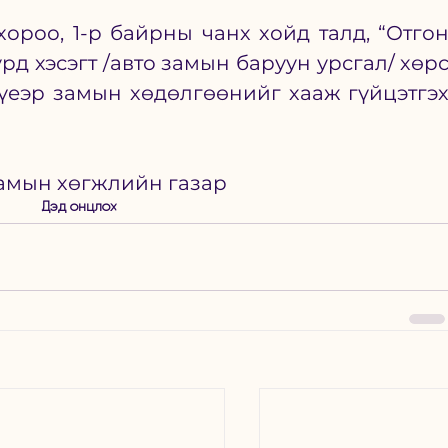
хороо, 1-р байрны чанх хойд талд, “Отгон
д хэсэгт /авто замын баруун урсгал/ хөрс
үеэр замын хөдөлгөөнийг хааж гүйцэтгэх
амын хөгжлийн газар
Дэд онцлох