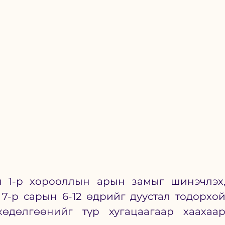
 1-р хорооллын арын замыг шинэчлэх,
7-р сарын 6-12 өдрийг дуустал тодорхой
дөлгөөнийг түр хугацаагаар хаахаар