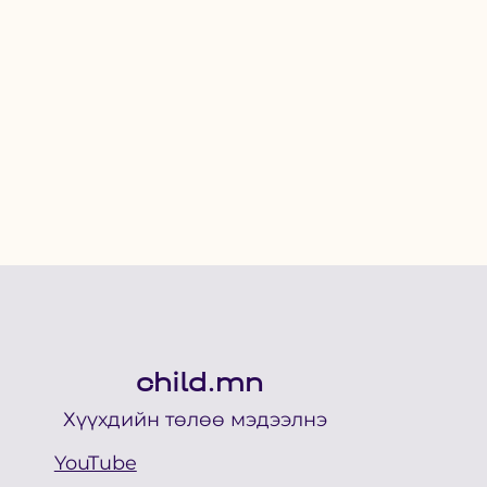
child.mn
Хүүхдийн төлөө мэдээлнэ
YouTube