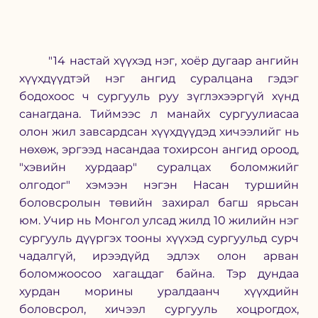
"14 настай хүүхэд нэг, хоёр дугаар ангийн 
хүүхдүүдтэй нэг ангид суралцана гэдэг 
бодохоос ч сургууль руу зүглэхээргүй хүнд 
санагдана. Тиймээс л манайх сургуулиасаа 
олон жил завсардсан хүүхдүүдэд хичээлийг нь 
нөхөж, эргээд насандаа тохирсон ангид ороод, 
"хэвийн хурдаар" суралцах боломжийг 
олгодог" хэмээн нэгэн Насан туршийн 
боловсролын төвийн захирал багш ярьсан 
юм. Учир нь Монгол улсад жилд 10 жилийн нэг 
сургууль дүүргэх тооны хүүхэд сургуульд сурч 
чадалгүй, ирээдүйд эдлэх олон арван 
боломжоосоо хагацдаг байна. Тэр дундаа 
хурдан морины уралдаанч хүүхдийн 
боловсрол, хичээл сургууль хоцрогдох, 