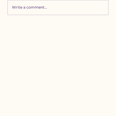
Write a comment...
Зүүн бүсийн хурд наадамд
бүртгүүлэх уяачдын
анхааралд