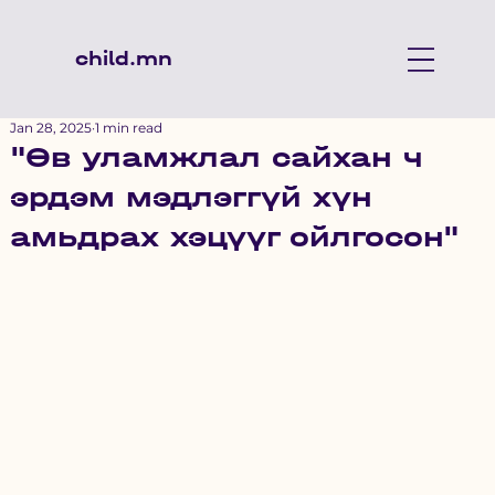
child.mn
Jan 28, 2025
1 min read
"Өв уламжлал сайхан ч
эрдэм мэдлэггүй хүн
амьдрах хэцүүг ойлгосон"