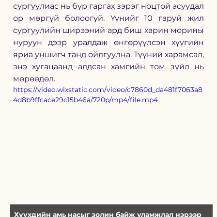
сургуулиас нь бүр гаргах зэрэг ноцтой асуудал 
ор мөргүй болоогүй. Үүнийг 10 гаруй жил 
сургуулийн ширээний ард биш харин морины 
нуруун дээр уралдаж өнгөрүүлсэн хүүгийн 
яриа уншигч танд ойлгуулна. Түүний харамсал, 
энэ хугацаанд алдсан хамгийн том зүйл нь 
мөрөөдөл.
https://video.wixstatic.com/video/c7860d_da481f7063a8
4d8b9ffcace29c15b46a/720p/mp4/file.mp4
Хүүхдийн амь насыг золин байж уламжлал нэрээр 