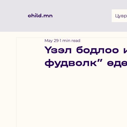
child.mn
Цувр
May 29
1 min read
Үзэл бодлоо 
фудволк” өдө