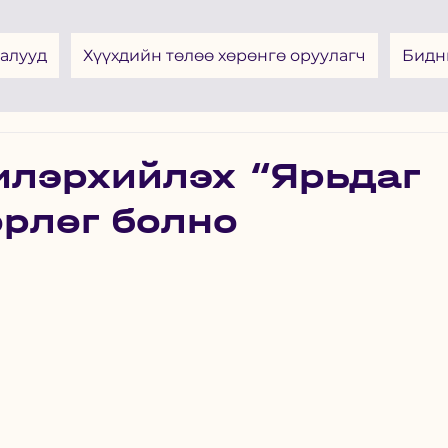
алууд
Хүүхдийн төлөө хөрөнгө оруулагч
Бидн
илэрхийлэх “Ярьдаг
рлөг болно