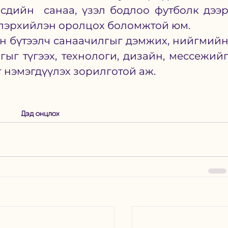
сдийн  санаа, үзэл бодлоо футболк дээр
 илэрхийлэн оролцох боломжтой юм.
ын бүтээлч санаачилгыг дэмжих, нийгмийн
гыг түгээх, технологи, дизайн, мессежийг
г нэмэгдүүлэх зорилготой аж.
Дэд онцлох