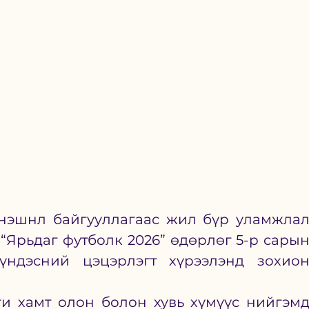
эшнл байгууллагаас жил бүр уламжлал
“Ярьдаг футболк 2026” өдөрлөг 5-р сарын
үндэсний цэцэрлэгт хүрээлэнд зохион
ги хамт олон болон хувь хүмүүс нийгэмд