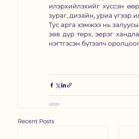
илэрхийлэхийг хүссэн өөр
зураг, дизайн, уриа үгээр
Тус арга хэмжээ нь залуус
зөв дүр төрх, эерэг хандла
нэгтгэсэн бүтээлч оролцоо
Recent Posts