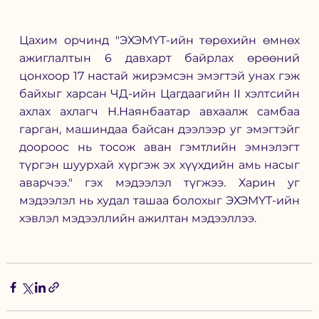
Цахим орчинд "ЭХЭМҮТ-ийн төрөхийн өмнөх 
ажиглалтын 6 давхарт байрлах өрөөний 
цонхоор 17 настай жирэмсэн эмэгтэй унах гэж 
байхыг харсан ЧД-ийн Цагдаагийн II хэлтсийн 
ахлах ахлагч Н.Наянбаатар авхаалж самбаа 
гарган, машиндаа байсан дээлээр уг эмэгтэйг 
доороос нь тосож аван гэмтлийн эмнэлэгт 
түргэн шуурхай хүргэж эх хүүхдийн амь насыг 
аварчээ." гэх мэдээлэл түгжээ. Харин уг 
мэдээлэл нь худал ташаа болохыг ЭХЭМҮТ-ийн 
хэвлэл мэдээллийн ажилтан мэдээллээ. 