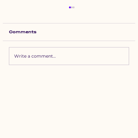
Comments
Write a comment...
Зүүн бүсийн хурд наадамд
бүртгүүлэх уяачдын
анхааралд