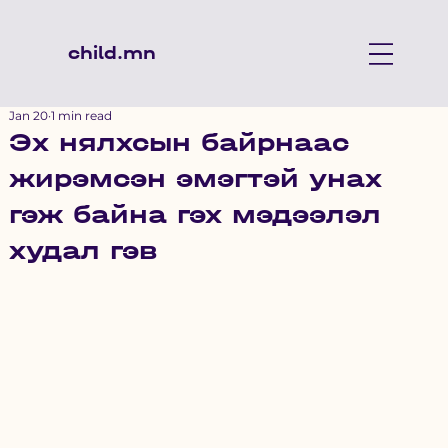
child.mn
Jan 20
1 min read
Эх нялхсын байрнаас
жирэмсэн эмэгтэй унах
гэж байна гэх мэдээлэл
худал гэв