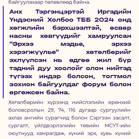
байгуулахаар төлөвлөөд байна. 
Анх Тэргэнцэртэй Иргэдийн 
Үндэсний Холбоо ТББ 2024 онд 
хөгжлийн бэрхшээлтэй, өсвөр 
насны хөвгүүдийг хамруулсан 
"Эрхээ мэдье, эрхээ 
хэрэгжүүлье" хөтөлбөрийг 
эхлүүлсэн нь өдгөө жил бүр 
тэдний дуу хоолойг олон нийтэд 
түгээх индэр болсон, тогтмол 
зохион байгуулдаг форум болон 
өргөжсөн байна. 
Хөтөлбөрийн хүрээнд нийслэлийн ерөнхий 
боловсролын 29, 74, 116 дугаар сургуулийн 
ахлах ангийн сурагчид болон Сэргээн засалт, 
сургалт, үйлдвэрлэлийн төвийн МСҮТ-ийн 
оюутнууд хамрагдаж, хүний эрх, хувь хүний 