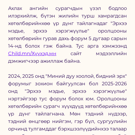
Ахлах ангийн сурагчдын үзэл бодлоо 
илэрхийлж, бүтэн жилийн турш хамрагдсан 
хөтөлбөрийнхөө үр дүнг тайлагнадаг "Эрхээ 
мэдье, эрхээ хэрэгжүүлье" оролцооны 
хөтөлбөрийн гурав дахь форум 5 дугаар сарын 
14-нд болох гэж байна. Тус арга хэмжээнд 
Child.mn/Хүүхэд.мн
 сайт мэдээллийн 
дэмжигчээр ажиллаж байна. 
2024, 2025 онд "Миний дуу хоолой, бидний эрх" 
форумыг зохион байгуулсан бол 2025-2026 
онд "Эрхээ мэдье, эрхээ хэрэгжүүлье" 
нэртэйгээр тус форум болох юм. Оролцооны 
хөтөлбөрийн сурагч хүүхдүүд хөтөлбөрийнхөө 
үр дүнг тайлагнана. Мөн тэдний нүдээр, 
тэдний өнцгөөр нийгэм, гэр бүл, сургуулийн 
орчинд тулгамддаг бэрхшээлүүдийнхээ талаар 