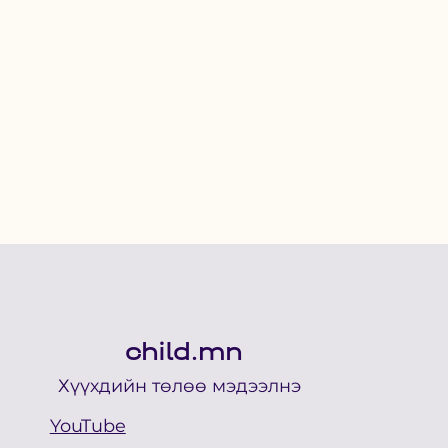
child.mn
Хүүхдийн төлөө мэдээлнэ
YouTube