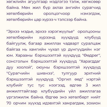
хөгжлийн агуулгаар мэдлэгээ тэлж, хөгжсөөр 
байна. Мөн жил бүр ахлах ангийн сурагчид 
хөтөлбөрийн оролцогчоор нэмэгдэж,  
хөтөлбөрийн цар хүрээ ч тэлсээр байна.  
"Эрхээ мэдье, эрхээ хэрэгжүүлье"  оролцооны 
хөтөлбөрийн хүрээнд хүүхдүүд клубүүд 
байгуулж, багаар ажиллах чадварт суралцаж 
байгаа нь хамгийн чухал үр дүнгүүдийн нэг 
юм. Харааны бэрхшээлтэй хүүхдүүд "Өөдрөг", 
сонсголын бэрхшээлтэй хүүхдүүд "Харагддаг 
дуу хоолой", оюуны бэрхшээлтэй хүүхдүүд 
"Сурагчийн шивнээ", тулгуур эрхтний 
бэрхшээлтэй хүүхдүүд "Оргил өөд" нэртэй 
клубийг тус тус нээгээд, өдгөө 3 жил 
амжилттайгаар клубүүдийн үйл ажиллагаа 
үргэлжилж байна. Өдгөө энэ хөтөлбөрт нийт 
70 орчим хүүхэд идэвхтэй хамрагдаж, зохион 