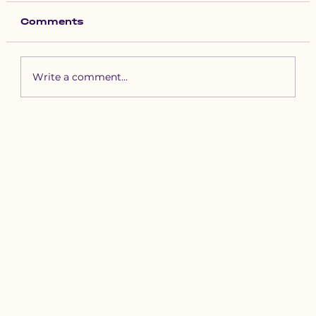
Comments
Write a comment...
Зүүн бүсийн хурд наадамд
бүртгүүлэх уяачдын
анхааралд