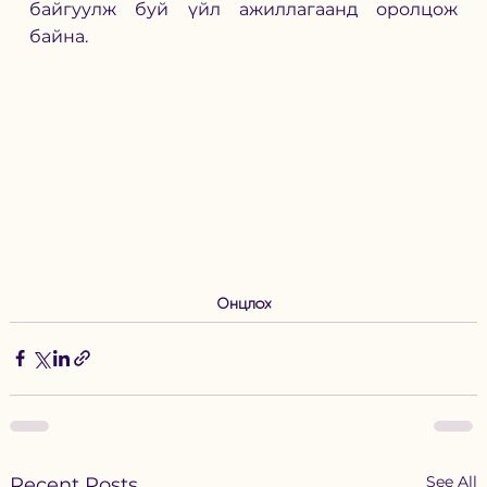
байгуулж буй үйл ажиллагаанд оролцож 
байна. 
Онцлох
See All
Recent Posts