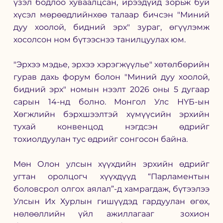
үзэл бодлоо хуваалцсан, ирээдүйд зорьж буй 
хүсэл мөрөөдлийнхөө талаар бичсэн "Миний 
дуу хоолой, бидний эрх" зураг, өгүүлэмж 
хосолсон ном бүтээснээ танилцуулах юм. 
"Эрхээ мэдье, эрхээ хэрэгжүүлье" хөтөлбөрийн 
гурав дахь форум болон "Миний дуу хоолой, 
бидний эрх" номын нээлт 2026 оны 5 дугаар 
сарын 14-нд болно. Монгол Улс НҮБ-ын 
Хөгжлийн бэрхшээлтэй хүмүүсийн эрхийн 
тухай конвенцод нэгдсэн өдрийг 
тохиолдуулан тус өдрийг сонгосон байна. 
Мөн Олон улсын хүүхдийн эрхийн өдрийг 
угтан оролцогч хүүхдүүд “Парламентын 
боловсрол олгох аялал”-д хамрагдаж, бүтээлээ 
Улсын Их Хурлын гишүүдэд гардуулан өгөх, 
нөлөөллийн үйл ажиллагааг  зохион 