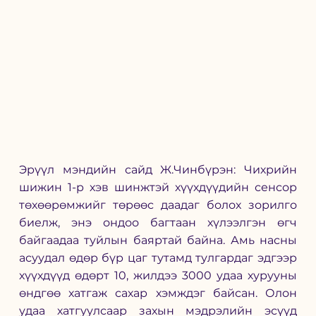
Эрүүл мэндийн сайд Ж.Чинбүрэн: Чихрийн 
шижин 1-р хэв шинжтэй хүүхдүүдийн сенсор 
төхөөрөмжийг төрөөс даадаг болох зорилго 
биелж, энэ ондоо багтаан хүлээлгэн өгч 
байгаадаа туйлын баяртай байна. Амь насны 
асуудал өдөр бүр цаг тутамд тулгардаг эдгээр 
хүүхдүүд өдөрт 10, жилдээ 3000 удаа хурууны 
өндгөө хатгаж сахар хэмждэг байсан. Олон 
удаа хатгуулсаар захын мэдрэлийн эсүүд 