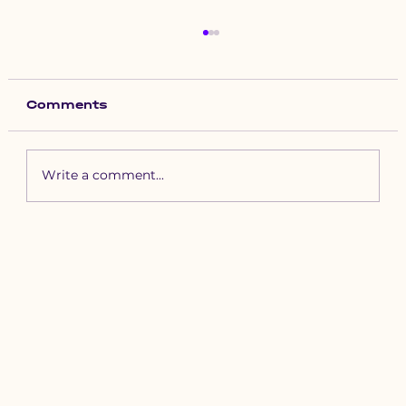
Comments
Write a comment...
Зүүн бүсийн хурд наадамд
бүртгүүлэх уяачдын
анхааралд