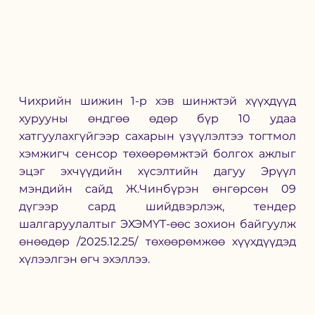
Чихрийн шижин 1-р хэв шинжтэй хүүхдүүд 
хурууны өндгөө өдөр бүр 10 удаа 
хатгуулахгүйгээр сахарын үзүүлэлтээ тогтмол 
хэмжигч сенсор төхөөрөмжтэй болгох ажлыг 
эцэг эхчүүдийн хүсэлтийн дагуу Эрүүл 
мэндийн сайд Ж.Чинбүрэн өнгөрсөн 09 
дүгээр сард шийдвэрлэж, тендер 
шалгаруулалтыг ЭХЭМҮТ-өөс зохион байгуулж 
өнөөдөр /2025.12.25/ төхөөрөмжөө хүүхдүүдэд 
хүлээлгэн өгч эхэллээ.