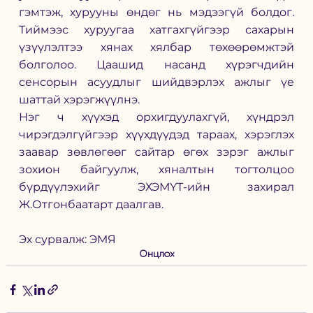
гэмтэж, хурууны өндөг нь мэдээгүй болдог. 
Тиймээс хуруугаа хатгахгүйгээр сахарын 
үзүүлэлтээ хянах хялбар төхөөрөмжтэй 
болголоо. Цаашид насанд хүрэгчдийн 
сенсорын асуудлыг шийдвэрлэх ажлыг үе 
шаттай хэрэгжүүлнэ.
Нэг ч хүүхэд орхигдуулахгүй, хүндрэл 
чирэгдэлгүйгээр хүүхдүүдэд тараах, хэрэглэх 
заавар зөвлөгөөг сайтар өгөх зэрэг ажлыг 
зохион байгуулж, хяналтын тогтолцоо 
бүрдүүлэхийг ЭХЭМҮТ-ийн захирал 
Ж.Отгонбаатарт даалгав.
Эх сурвалж: ЭМЯ
Онцлох