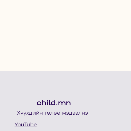
child.mn
Хүүхдийн төлөө мэдээлнэ
YouTube