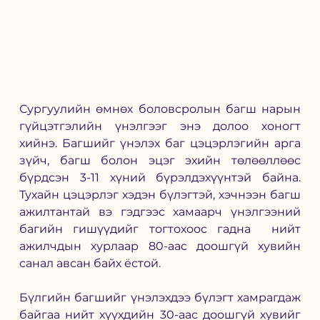
Сургуулийн өмнөх боловсролын багш нарын 
гүйцэтгэлийн үнэлгээг энэ долоо хоногт 
хийнэ. Багшийг үнэлэх баг цэцэрлэгийн арга 
зүйч, багш болон эцэг эхийн төлөөллөөс 
бүрдсэн 3-11 хүний бүрэлдэхүүнтэй байна. 
Тухайн цэцэрлэг хэдэн бүлэгтэй, хэчнээн багш 
ажилтантай вэ гэдгээс хамаарч үнэлгээний 
багийн гишүүдийг тогтохоос гадна  нийт 
ажилчдын хурлаар 80-аас доошгүй хувийн 
санал авсан байх ёстой. 
Бүлгийн багшийг үнэлэхдээ бүлэгт хамрагдаж 
байгаа нийт хүүхдийн 30-аас доошгүй хувийг 