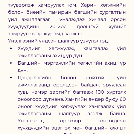
түүвэрлэж хамруулах юм. Харин хөгжмийн 
болон биеийн тамирын багшийн сургалтын 
үйл ажиллагааг  үнэлэхдээ хичээл орсон 
хүүхдүүдийн 20-иос доошгүй хувийг 
хамруулахаар журамд заажээ.  
Үнэлгээний үндсэн шалгуур үзүүлэлтэд:
Хүүхдийг хөгжүүлэх, хамгаалах үйл 
ажиллагааны ахиц, үр дүн
Багшийн мэргэжлийн хөгжлийн ахиц, үр 
дүн,
Цэцэрлэгийн болон нийтийн үйл 
ажиллагаанд оролцсон байдал, оруулсан 
хувь нэмэр зэргийг багтааж 100 хүртэлх 
оноогоор дүгнэнэ. Хамгийн өндөр буюу 60 
оноог хүүхдийг хөгжүүлэх, хамгаалах үйл 
ажиллагааны шалгуур эзэлж байна.  
Үнэлгээнд орохоор сонгогдсон 
хүүхдүүдийн эцэг эх мөн багшийн ажлыг 