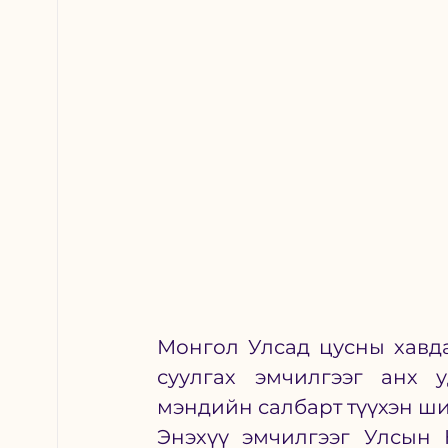
Монгол Улсад цусны хавда
суулгах эмчилгээг анх 
мэндийн салбарт түүхэн шинэ
Энэхүү эмчилгээг Улсын 