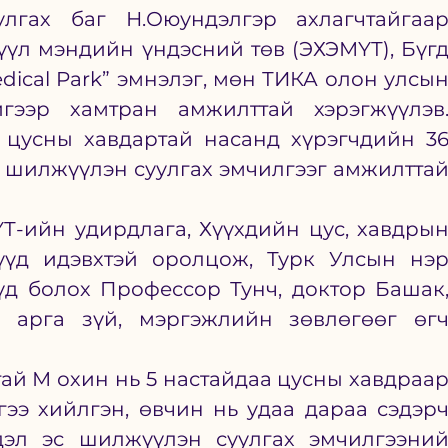
лгах баг Н.Оюундэлгэр ахлагчтайгаар
үүл мэндийн үндэсний төв (ЭХЭМҮТ), Бүгд
ical Park” эмнэлэг, мөн ТИКА олон улсын
гээр хамтран амжилттай хэрэгжүүлэв.
 цусны хавдартай насанд хүрэгчдийн 36
 шилжүүлэн суулгах эмчилгээг амжилттай
-ийн удирдлага, Хүүхдийн цус, хавдрын
үүд идэвхтэй оролцож, Турк Улсын нэр
үд болох Профессор Тунч, доктор Башак,
арга зүй, мэргэжлийн зөвлөгөөг өгч
тай М охин нь 5 настайдаа цусны хавдраар
э хийлгэн, өвчин нь удаа дараа сэдэрч
эл эс шилжүүлэн суулгах эмчилгээний