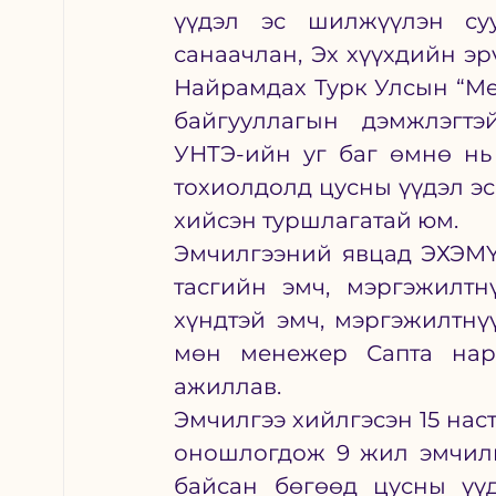
үүдэл эс шилжүүлэн суу
санаачлан, Эх хүүхдийн эр
Найрамдах Турк Улсын “Med
байгууллагын дэмжлэгтэй
УНТЭ-ийн уг баг өмнө нь
тохиолдолд цусны үүдэл эс
хийсэн туршлагатай юм. 
Эмчилгээний явцад ЭХЭМҮТ
тасгийн эмч, мэргэжилтн
хүндтэй эмч, мэргэжилтнү
мөн менежер Сапта нар 
ажиллав.
Эмчилгээ хийлгэсэн 15 нас
оношлогдож 9 жил эмчилгэ
байсан бөгөөд цусны үүд