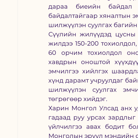
дараа биеийн байдал н
байдалтайгаар хяналтын эм
шилжүүлэн суулгах багийн 
Сүүлийн жилүүдэд цусны 
жилдээ 150-200 тохиолдол,
60 орчим тохиолдол оно
хавдрын оноштой хүүхдүү
эмчилгээ хийлгэх шаардл
хүнд дарамт учруулдаг байв
шилжүүлэн суулгах эмчи
төгрөгөөр хийдэг. 
Харин Монгол Улсад анх у
гадаад руу урсах зардлыг 
үйлчилгээ авах бодит бо
Монголын эрүүл мэндийн с