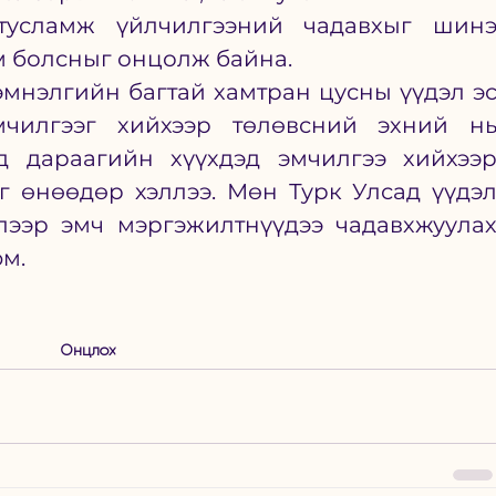
тусламж үйлчилгээний чадавхыг шинэ
м болсныг онцолж байна. 
 эмнэлгийн багтай хамтран цусны үүдэл эс
чилгээг хийхээр төлөвсний эхний нь
 дараагийн хүүхдэд эмчилгээ хийхээр
г өнөөдөр хэллээ. Мөн Турк Улсад үүдэл
лээр эмч мэргэжилтнүүдээ чадавхжуулах
м. 
Онцлох