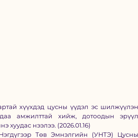
ртай хүүхдэд цусны үүдэл эс шилжүүлэн
удаа амжилттай хийж, дотоодын эрүүл
 хуудас нээлээ. (2026.01.16)
Нэгдүгээр Төв Эмнэлгийн (УНТЭ) Цусны