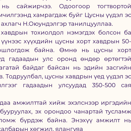
ь сайжирчээ. Одоогоор тогтвортой
чилгээнд хамрагдаж буйг Цусны үүдэл эс
ахлагч Н.Оюундэлгэр танилцууллаа. 
хавдрын тохиолдол нэмэгдэх болсон ба
 үүнээс хүүхдийн цусны хорт хавдрын 50
шлогдож байна. Өмнө нь цусны хорт
д гадаадын улс оронд өндөр өртөгтэй
агатай байдаг байсан нь эдийн засгийн
. Тодруулбал, цусны хавдрын үед үүдэл эс
лгээг гадаадын улсуудад 350-500 сая
даа амжилттай хийж эхэлснээр иргэдийн
бууруулах, эх орондоо чанартай тусламж
ломж бүрдэж байна. Энэхүү амжилт нь
албарын хөгжил, ялангуяа