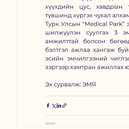
хүүхдийн цус, хавдрын 
түвшинд хүргэх чухал алха
Турк Улсын “Medical Park”
шилжүүлэн суулгах 3 эм
амжилттай болсон бөгөөд
бэлтгэл ажлаа хангаж буй
эсийн эмчилгээний чиглэ
зэргээр хамтран ажиллах ю
Эх сурвалж: ЭМЯ