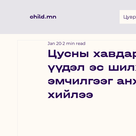
child.mn
Цувр
Jan 20
2 min read
Цусны хавда
үүдэл эс шил
эмчилгээг ан
хийлээ