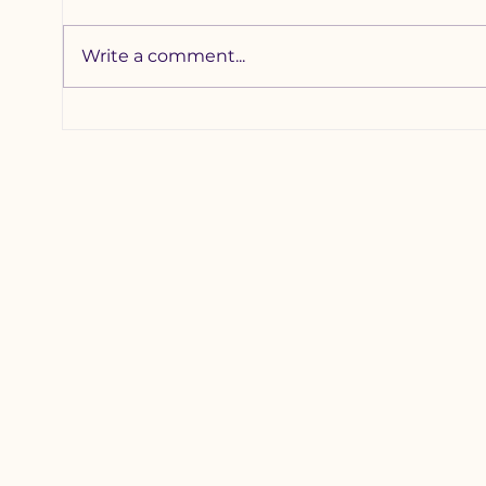
Write a comment...
“Нипах” вирустэй
Сүү
холбоотой асуудал
хүү
үүсвэл ГХЯ-тай
хий
холбогдох заавар