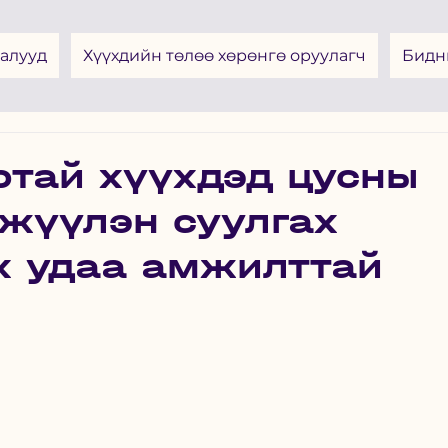
алууд
Хүүхдийн төлөө хөрөнгө оруулагч
Бидн
ртай хүүхдэд цусны
жүүлэн суулгах
х удаа амжилттай