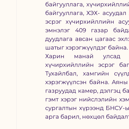
байгууллага, хүчирхийллий
байгууллага, ХЭХ- асуудал
эсрэг хүчирхийллийн асу
эмнэлэг 409 газар байд
дуудлага авсан цагаас эхлэ
шатыг хэрэгжүүлдэг байна.
Харин манай улсад с
хүчирхийллийн эсрэг баг
Тухайлбал, хамгийн сүүл
хэрэгжүүлсэн байна. Аяны 
газруудад камер, дэлгэц б
гэмт хэрэг нийслэлийн хэмж
сургалтын хүрээнд БНСУ-ы
арга барил, нөхцөл байдал