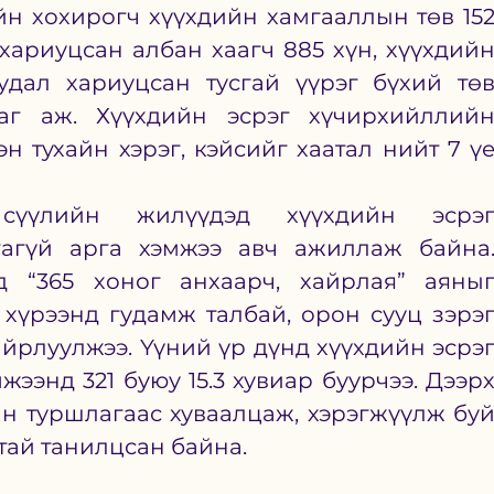
н хохирогч хүүхдийн хамгааллын төв 152
 хариуцсан албан хаагч 885 хүн, хүүхдийн
удал хариуцсан тусгай үүрэг бүхий төв
аг аж. Хүүхдийн эсрэг хүчирхийллийн
н тухайн хэрэг, кэйсийг хаатал нийт 7 үе
үүлийн жилүүдэд хүүхдийн эсрэг
агүй арга хэмжээ авч ажиллаж байна.
д “365 хоног анхаарч, хайрлая” аяныг
хүрээнд гудамж талбай, орон сууц зэрэг
айрлуулжээ. Үүний үр дүнд хүүхдийн эсрэг
ээнд 321 буюу 15.3 хувиар буурчээ. Дээрх
н туршлагаас хуваалцаж, хэрэгжүүлж буй
тай танилцсан байна.