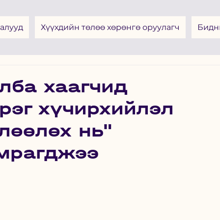
алууд
Хүүхдийн төлөө хөрөнгө оруулагч
Бидн
лба хаагчид
рэг хүчирхийлэл
лөөлөх нь"
амрагджээ