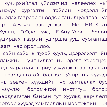
г хүчирхийлэл үйлдэгчид нөлөөлөх нь”
Энэхүү сургалтын тайлан мэдээллийг
рдах газраас өнөөдөр танилцууллаа. Тус
рга А.Баяр нээж үг хэлэв. Мөн НИТХ-ын
Хулан, Э.Одонтуяа, Б.Ану-Үжин болон
дирдах газрын удирдлагууд, сургалтад
цаагч нар оролцлоо.
сайн сайхны тухай хууль, Дээрэлхэлтийн
аламжийн үйлчилгээний эрэлт хэрэгцээ,
өд яаралтай хариу үзүүлэх шаардлагын
 шаардлагатай болжээ. Учир нь хүүхэд
 нь зөвхөн хүүхдийг түр хамгаалах бус
үзүүлэх боломжтой институц болох
ардлагатай байсан тул хуульд өөрчлөлт
доогоор хүүхэд хамгааллын мэргэжлийн 101