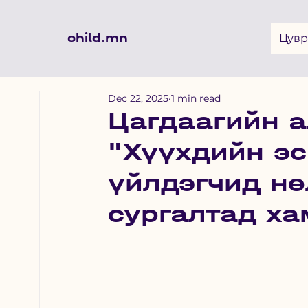
child.mn
Цувр
Dec 22, 2025
1 min read
Цагдаагийн а
"Хүүхдийн эс
үйлдэгчид нө
сургалтад х