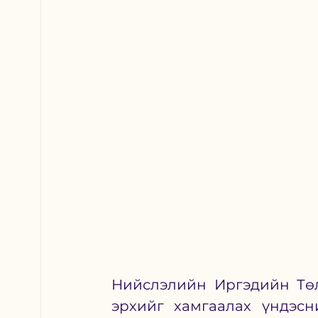
Нийслэлийн Иргэдийн Төл
эрхийг хамгаалах үндэсн