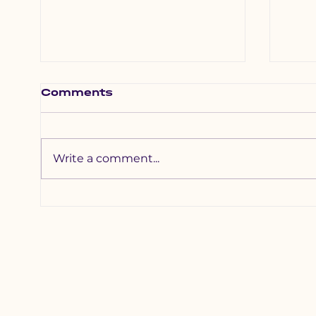
Comments
Write a comment...
Хотхоны бага
Зүү
сургуульд 2200
наа
гаруй хүүхдийг
уяа
хамруулна