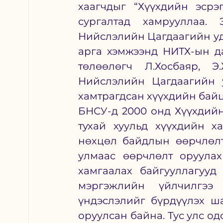
хаагчдыг “Хүүхдийн эсрэ
сургалтад хамрууллаа. 
Нийслэлийн Цагдаагийн уди
арга хэмжээнд НИТХ-ын да
төлөөлөгч Л.Хосбаяр, Э.
Нийслэлийн Цагдаагийн у
хамтрагдсан хүүхдийн бай
БНСУ-д 2000 онд Хүүхдийн 
тухай хуульд хүүхдийн х
нөхцөл байдлын өөрчлөлт
улмаас өөрчлөлт оруулах
хамгаалах байгууллагууд
мэргэжлийн үйлчилгээ 
үндэслэлийг бүрдүүлэх ша
оруулсан байна. Тус улс о