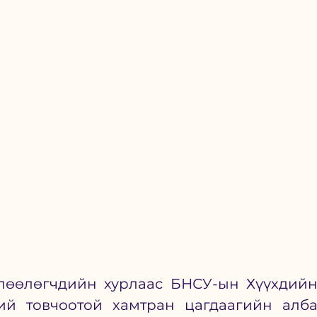
өөлөгчдийн хурлаас БНСУ-ын Хүүхдийн
ий товчоотой хамтран цагдаагийн алба