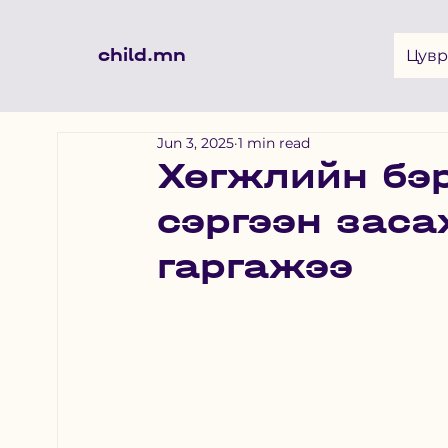
child.mn
Цувр
Jun 3, 2025
1 min read
Хөгжлийн бэ
сэргээн заса
гаргажээ