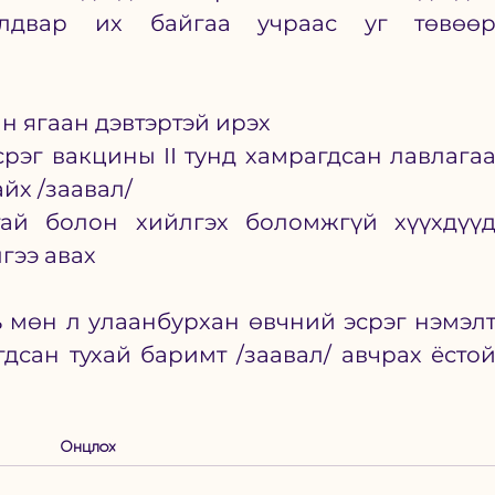
лдвар их байгаа учраас уг төвөөр
 ягаан дэвтэртэй ирэх 
рэг вакцины II тунд хамрагдсан лавлагаа
айх /заавал/
ай болон хийлгэх боломжгүй хүүхдүүд
гээ авах 
 мөн л улаанбурхан өвчний эсрэг нэмэлт
дсан тухай баримт /заавал/ авчрах ёстой
Онцлох