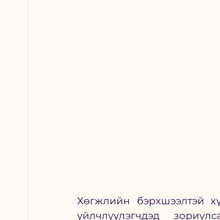
Хөгжлийн бэрхшээлтэй хү
үйлчлүүлэгчдэд зориулс