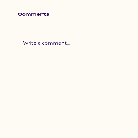
Comments
Write a comment...
Хотхоны бага
Зүү
сургуульд 2200
наа
гаруй хүүхдийг
уяа
хамруулна