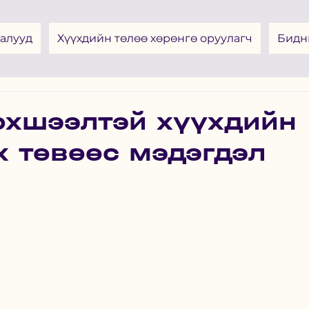
алууд
Хүүхдийн төлөө хөрөнгө оруулагч
Бидн
рхшээлтэй хүүхдийн
х төвөөс мэдэгдэл