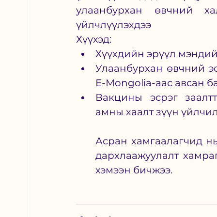
улаанбурхан өвчний ха
үйлчлүүлэхдээ
Хүүхэд: 
Хүүхдийн эрүүл мэндийн
Улаанбурхан өвчний эс
E-Mongolia-аас авсан б
Вакцины эсрэг заалтт
амны хаалт зүүн үйлчил
Асран хамгаалагчид нь
дархлаажуулалт хамраг
хэмээн бичжээ. 