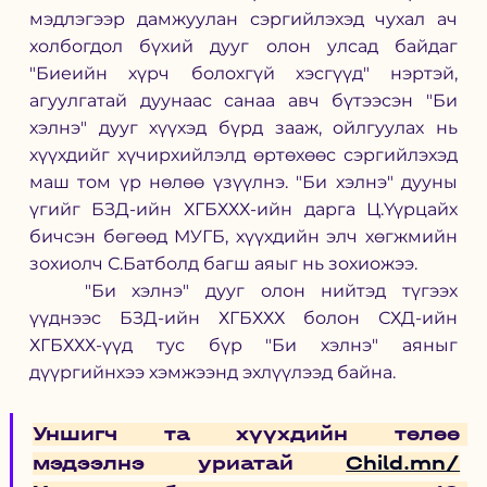
мэдлэгээр дамжуулан сэргийлэхэд чухал ач 
холбогдол бүхий дууг олон улсад байдаг 
"Биеийн хүрч болохгүй хэсгүүд" нэртэй, 
агуулгатай дуунаас санаа авч бүтээсэн "Би 
хэлнэ" дууг хүүхэд бүрд зааж, ойлгуулах нь 
хүүхдийг хүчирхийлэлд өртөхөөс сэргийлэхэд 
маш том үр нөлөө үзүүлнэ. "Би хэлнэ" дууны 
үгийг БЗД-ийн ХГБХХХ-ийн дарга Ц.Үүрцайх 
бичсэн бөгөөд МУГБ, хүүхдийн элч хөгжмийн 
зохиолч С.Батболд багш аяыг нь зохиожээ. 
	"Би хэлнэ" дууг олон нийтэд түгээх 
үүднээс БЗД-ийн ХГБХХХ болон СХД-ийн 
ХГБХХХ-үүд тус бүр "Би хэлнэ" аяныг 
дүүргийнхээ хэмжээнд эхлүүлээд байна. 
Уншигч та хүүхдийн төлөө 
мэдээлнэ уриатай 
Child.mn/