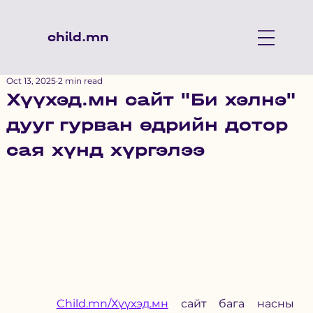
child.mn
Oct 13, 2025
2 min read
Хүүхэд.мн сайт "Би хэлнэ"
дууг гурван өдрийн дотор
сая хүнд хүргэлээ
Child.mn/Хүүхэд.мн
сайт бага 
насны 