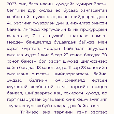
2023 онд бага насны хүүхдийг хүчирхийлсэн, 
бэлгийн дур хүслээ ёс бусаар хангасантай 
холбоотой шүүхээр эцэслэн шийдвэрлэгдсэн 
40 хэргийг түүвэрлэн дүн шинжилгээ хийсэн 
байна. Ингэхэд хэргүүдийн 15 нь прокурорын 
хяналтаас, 7 нь шүүхийн шатнаас нэмэлт 
мөрдөн байцаалтад буцаагдаж байжээ. Мөн 
хэрэг бүртгэл, мөрдөн байцаалт явуулсан 
хугацаа ихдээ 1 жил 5 сар 23 хоног, багадаа 30 
хоног байсан бол хэрэг шүүхэд шилжсэнээс 
хойш багадаа 18 хоног, ихдээ 11 сар 28 хоногийн 
хугацаанд эцэслэн шийдвэрлэгдсэн байна. 
Эндээс бэлгийн хүчирхийлэлд өртсөн 
хүүхэдтэй холбоотой гэмт хэргийн нөхцөл 
байдал, шийдвэрлэх явц хохирогч хүүхэд, ар 
гэрт ямар удаан хугацаанд хүнд хэцүү зүйлийг 
туулахад хүргэж буй нь харагдаж байгаа юм. 
	Тиймээс энэ төрлийн гэмт хэргээс 