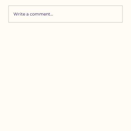
Write a comment...
Зүүн бүсийн хурд наадамд
бүртгүүлэх уяачдын
анхааралд