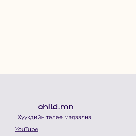
child.mn
Хүүхдийн төлөө мэдээлнэ
YouTube