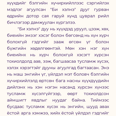
хүүхдийг бэлгийн хүчирхийллээс сэргийлэх 
мэдлэг агуулсан "Би хэлнэ" дууг гурван 
өдрийн дотор сая гаруй хүнд цуврал рийл 
бичлэгээр дамжуулан хүргэлээ. 
	"Би хэлнэ" дуу нь хүүхдэд уруул, цээж, хөх, 
биеийн эмзэг хэсэг болон бөгсөнд нь хүн хүрч 
болохгүй гэдгийг зааж өгсөн үг болон 
бүжгийн хөдөлгөөнтэй. Мөн хэн нэг хүн 
биеийнх нь хүрч болохгүй хэсэгт хүрсэн 
тохиолдолд аав, ээж, багшаасаа тусламж хүсэх, 
хэлэх хэрэгтэйг дууны агуулгад багтаасан. Энэ 
нь маш энгийн үг, үйлдэл мэт боловч бэлгийн 
хүчирхийлэлд өртсөн бага насны хүүхдүүдийн 
дийлэнх нь хэн нэгэн насанд хүрсэн хүнээс 
тусламж хүсэлгүйгээр, өөрт тохиолдсон 
аймшигт явдлыг нуудаг байна. Тиймээс 
бусдаас тусламж хүсэх нь энгийн, шууд авах 
ёстой арга хэмжээ, хийх ёстой үйлдэл гэдгийг 