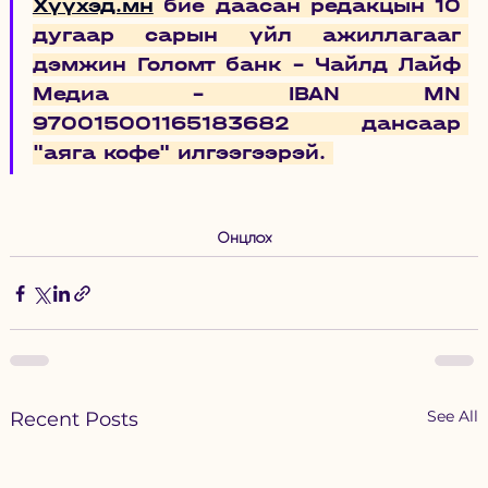
Хүүхэд.мн
 бие даасан редакцын 10 
дугаар сарын үйл ажиллагааг 
дэмжин Голомт банк - Чайлд Лайф 
Медиа - IBAN MN 
970015001165183682 дансаар 
"аяга кофе" илгээгээрэй. 
Онцлох
See All
Recent Posts