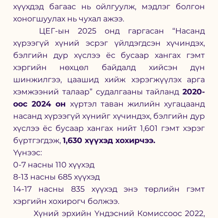
хүүхдэд багаас нь ойлгуулж, мэдлэг болгон 
хоногшуулах нь чухал ажээ. 
	ЦЕГ-ын 2025 онд гаргасан “Насанд 
хүрээгүй хүний эсрэг үйлдэгдсэн хүчиндэх, 
бэлгийн дур хүслээ ёс бусаар хангах гэмт 
хэргийн нөхцөл байдалд хийсэн дүн 
шинжилгээ, цаашид хийж хэрэгжүүлэх арга 
хэмжээний талаар” судалгааны тайланд 
2020-
оос 2024 он
 хүртэл таван жилийн хугацаанд 
насанд хүрээгүй хүнийг хүчиндэх, бэлгийн дур 
хүслээ ёс бусаар хангах нийт 1,601 гэмт хэрэг 
бүртгэгдэж, 
1,630 хүүхэд хохирчээ. 
Үүнээс:
0-7 насны 110 хүүхэд 
8-13 насны 685 хүүхэд  
14-17 насны 835 хүүхэд энэ төрлийн гэмт 
хэргийн хохирогч болжээ. 
	Хүний эрхийн Үндэсний Комиссоос 2022, 