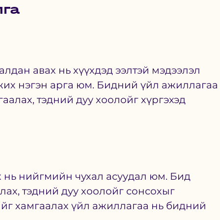
лга
алдан авах нь хүүхдэд ээлтэй мэдээлэл 
жих нэгэн арга юм. Бидний үйл ажиллагаа
аалах, тэдний дуу хоолойг хүргэхэд 
 нь нийгмийн чухал асуудал юм. Бид 
лах, тэдний дуу хоолойг сонсохыг 
ийг хамгаалах үйл ажиллагаа нь бидний 