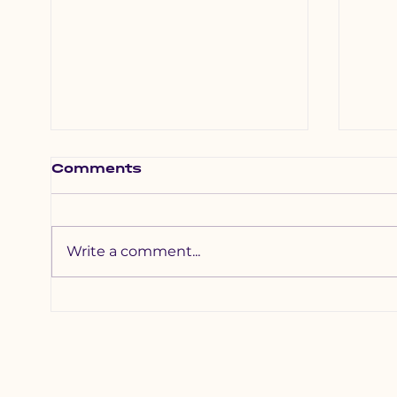
Comments
Write a comment...
Хүүхдийн төлөө
Хүү
үндэсний зөвлөлийн
үнд
гишүүд уралдаанч
гиш
хүүхдийн аюулгүй
дар
байдлыг хангах
хур