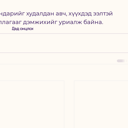
дарийг худалдан авч, хүүхдэд ээлтэй 
иллагааг дэмжихийг уриалж байна.
Дэд онцлох