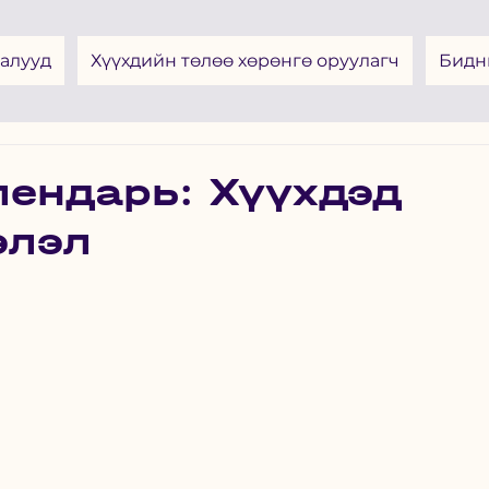
алууд
Хүүхдийн төлөө хөрөнгө оруулагч
Бидн
лендарь: Хүүхдэд
элэл