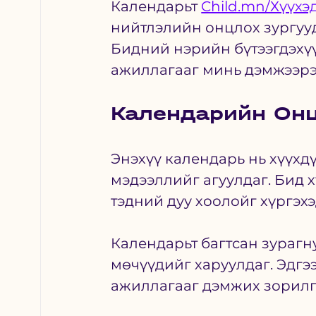
Календарьт 
Child.mn/Хүүхэ
нийтлэлийн онцлох зургууд
Бидний нэрийн бүтээгдэхүү
ажиллагааг минь дэмжээрэ
Календарийн Он
Энэхүү календарь нь хүүхд
мэдээллийг агуулдаг. Бид 
тэдний дуу хоолойг хүргэхэ
Календарьт багтсан зурагн
мөчүүдийг харуулдаг. Эдгээ
ажиллагааг дэмжих зорилг