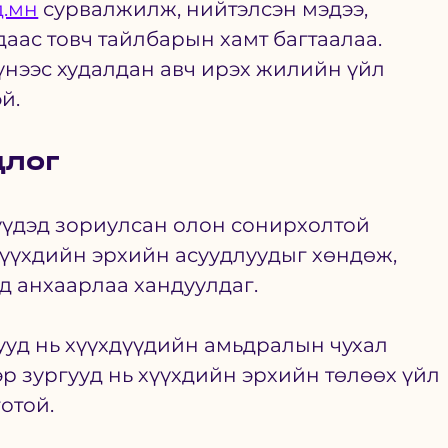
д.мн
 сурвалжилж, нийтэлсэн мэдээ, 
аас товч тайлбарын хамт багтаалаа. 
нээс худалдан авч ирэх жилийн үйл 
й. 
цлог
үүдэд зориулсан олон сонирхолтой 
хүүхдийн эрхийн асуудлуудыг хөндөж, 
д анхаарлаа хандуулдаг. 
ууд нь хүүхдүүдийн амьдралын чухал 
р зургууд нь хүүхдийн эрхийн төлөөх үйл 
отой. 