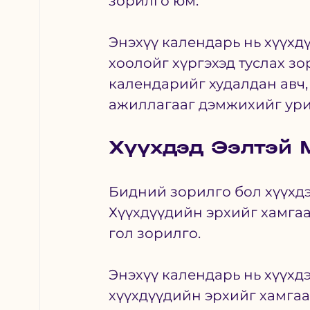
зорилго юм. 
Энэхүү календарь нь хүүхдү
хоолойг хүргэхэд туслах зо
календарийг худалдан авч, 
ажиллагааг дэмжихийг ури
Хүүхдэд Ээлтэй 
Бидний зорилго бол хүүхдэ
Хүүхдүүдийн эрхийг хамгаа
гол зорилго. 
Энэхүү календарь нь хүүхдэ
хүүхдүүдийн эрхийг хамгаал