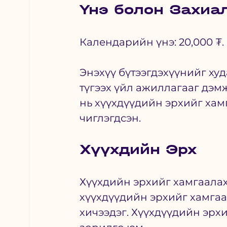
Үнэ болон Захиа
Календарийн үнэ: 20,000 ₮. 
Энэхүү бүтээгдэхүүнийг худ
түгээх үйл ажиллагааг дэм
нь хүүхдүүдийн эрхийг хамг
чиглэгдсэн. 
Хүүхдийн Эрх
Хүүхдийн эрхийг хамгаалах
хүүхдүүдийн эрхийг хамгаа
хичээдэг. Хүүхдүүдийн эрх