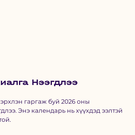
иалга Нээгдлээ
 эрхлэн гаргаж буй 2026 оны 
лээ. Энэ календарь нь хүүхдэд ээлтэй 
ой. 