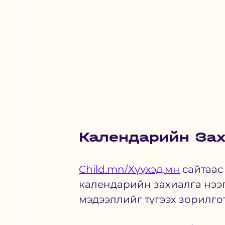
Календарийн Зах
Child.mn/Хүүхэд.мн
 сайтаас
календарийн захиалга нээгд
мэдээллийг түгээх зорилгот