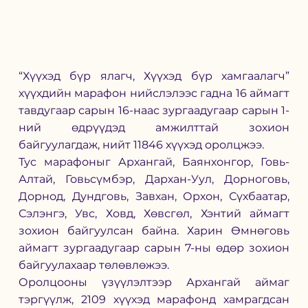
“Хүүхэд бүр ялагч, Хүүхэд бүр хамгаалагч” 
хүүхдийн марафон нийслэлээс гадна 16 аймагт  
тавдугаар сарын 16-наас зургаадугаар сарын 1-
ний өдрүүдэд амжилттай зохион 
байгуулагдаж, нийт 11846 хүүхэд оролцжээ.
Тус марафоныг Архангай, Баянхонгор, Говь-
Алтай, Говьсүмбэр, Дархан-Уул, Дорноговь, 
Дорнод, Дундговь, Завхан, Орхон, Сүхбаатар, 
Сэлэнгэ, Увс, Ховд, Хөвсгөл, Хэнтий аймагт 
зохион байгуулсан байна. Харин Өмнөговь 
аймагт зургаадугаар сарын 7-ны өдөр зохион 
байгуулахаар төлөвлөжээ.
Оролцооны үзүүлэлтээр Архангай аймаг 
тэргүүлж, 2109 хүүхэд марафонд хамрагдсан 