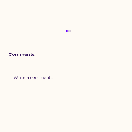
Comments
Write a comment...
Зүүн бүсийн хурд наадамд
бүртгүүлэх уяачдын
анхааралд