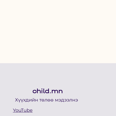
child.mn
Хүүхдийн төлөө мэдээлнэ
YouTube