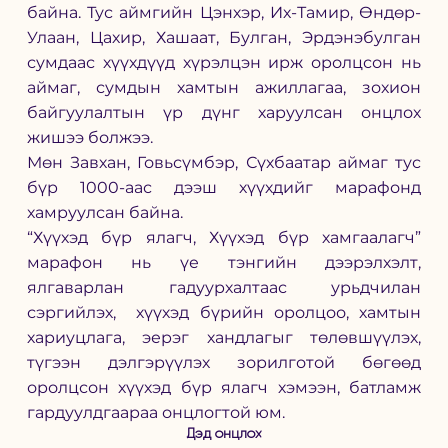
байна. Тус аймгийн Цэнхэр, Их-Тамир, Өндөр-
Улаан, Цахир, Хашаат, Булган, Эрдэнэбулган 
сумдаас хүүхдүүд хүрэлцэн ирж оролцсон нь 
аймаг, сумдын хамтын ажиллагаа, зохион 
байгуулалтын үр дүнг харуулсан онцлох 
жишээ болжээ.
Мөн Завхан, Говьсүмбэр, Сүхбаатар аймаг тус 
бүр 1000-аас дээш хүүхдийг марафонд 
хамруулсан байна.
“Хүүхэд бүр ялагч, Хүүхэд бүр хамгаалагч” 
марафон нь үе тэнгийн дээрэлхэлт, 
ялгаварлан гадуурхалтаас урьдчилан 
сэргийлэх,  хүүхэд бүрийн оролцоо, хамтын 
хариуцлага, эерэг хандлагыг төлөвшүүлэх, 
түгээн дэлгэрүүлэх зорилготой бөгөөд 
оролцсон хүүхэд бүр ялагч хэмээн, батламж 
гардуулдгаараа онцлогтой юм.
Дэд онцлох