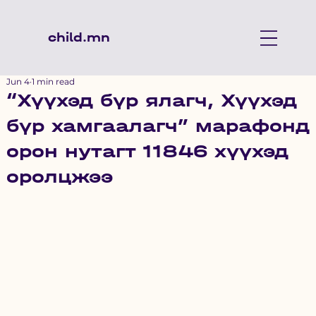
child.mn
Jun 4
1 min read
“Хүүхэд бүр ялагч, Хүүхэд
бүр хамгаалагч” марафонд
орон нутагт 11846 хүүхэд
оролцжээ