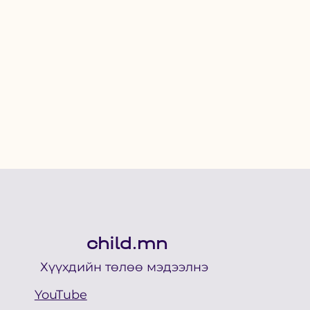
child.mn
Хүүхдийн төлөө мэдээлнэ
YouTube