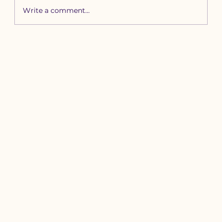
Write a comment...
Сүүлийн 14 хоногт 53 хүүхэд
угаарын хийнд хорджээ