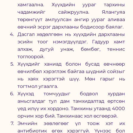
хамгаална. Хүүхдийн уураг тархины 
чадамжийг сайжруулна. Ялангуяа 
төрөнгүүт амлуулсан ангир уураг аливаа 
өвчний эсрэг дархлааны бодисоор баялаг. 
Дасгал хөдөлгөөн нь хүүхдийн дархлааны 
эсийн тоог нэмэгдүүлдэг. Гадуур хамт 
алхаж, дугуй унаж, бөмбөг, теннис 
тоглоорой. 
Хүүхдийг ханиад болон бусад өвчнөөр 
өвчилбөл хэрэглэж байгаа шүдний сойзыг 
нь хаях хэрэгтэй шүү. Мөн гарыг нь 
тогтмол угаалга. 
Хүүхэд томчуудыг бодвол хурдан 
амьсгалдаг тул дам тамхидалтад өртсөн 
үед илүү их хордоно. Тамхины утаанд 4000 
орчим хор бий. Тамхинаас хол өсгөөрэй. 
Эмчийн зөвлөгөөг үл тоож хэт их 
антибиотик өгөх хэрэггүй. Үүнээс бол 