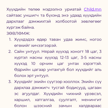
Хүүхдийн
төлөө
мэдээлнэ
уриатай
Child.mn
сайтаас уншигч та бүхэнд энэ удаад хүүхдийн 
дархлааг дэмжихтэй холбоотой зөвлөгөөг 
хүргэж байна. 
ЗӨВЛӨМЖ: 
Хүүхдэдээ өдөр таван удаа жимс, ногоо 
өгөхийг хичээгээрэй. 
Сайн унтуул. Нярай хүүхэд хоногт 18 цаг, 3 
хүртэл насны хүүхэд 12-13 цаг, 3-5 насны 
хүүхэд 10 орчим цаг унтах хэрэгтэй. 
Өдрийн цагаар унтахгүй бол хүүхдийг аль 
болох эрт унтуул. 
Хүүхдийг эхийн сүүгээр хооллох. Эхийн сүү 
дархлаа дэмжигч тусгай бодисууд, цагаан 
эс агуулдаг. Хүүхдийн чихний үрэвсэл, 
харшил, хатгалгаа, суулгалт, менингит 
болон шээсний замын халдвараас 