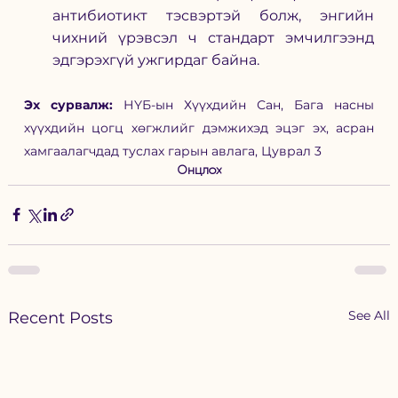
антибиотикт тэсвэртэй болж, энгийн 
чихний үрэвсэл ч стандарт эмчилгээнд 
эдгэрэхгүй ужгирдаг байна. 
Эх сурвалж: 
НҮБ-ын Хүүхдийн Сан, 
Бага насны 
хүүхдийн цогц хөгжлийг дэмжихэд эцэг эх, асран 
хамгаалагчдад туслах гарын авлага, Цуврал 3
Онцлох
See All
Recent Posts