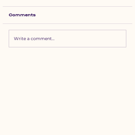
Comments
Write a comment...
Зүүн бүсийн хурд наадамд
бүртгүүлэх уяачдын
анхааралд