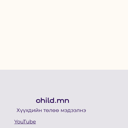
child.mn
Хүүхдийн төлөө мэдээлнэ
YouTube