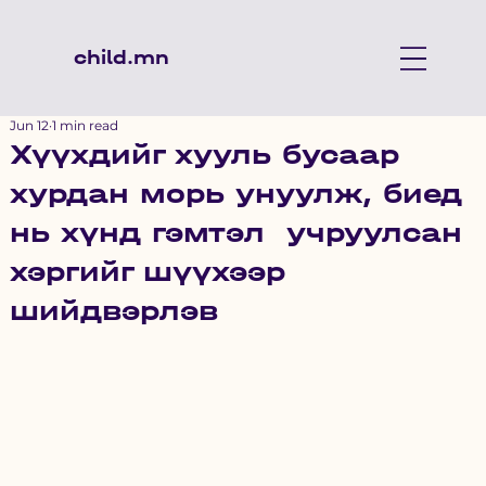
child.mn
Jun 12
1 min read
Хүүхдийг хууль бусаар
хурдан морь унуулж, биед
нь хүнд гэмтэл учруулсан
хэргийг шүүхээр
шийдвэрлэв