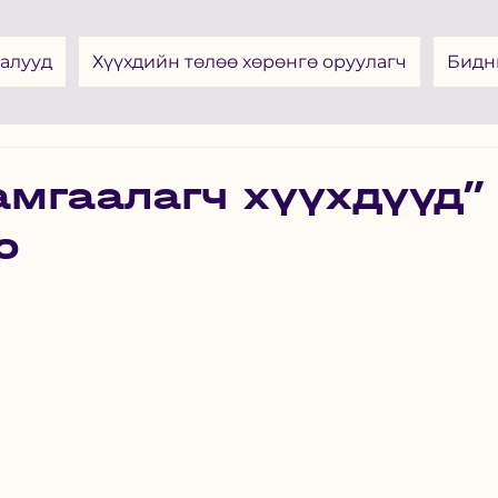
алууд
Хүүхдийн төлөө хөрөнгө оруулагч
Бидн
амгаалагч хүүхдүүд”
о