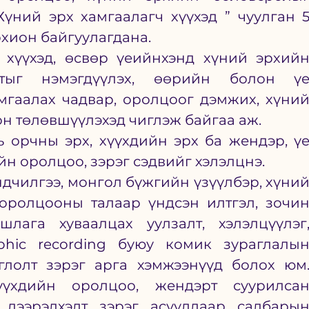
үний эрх хамгаалагч хүүхэд ” чуулган 5
охион байгуулагдана.
 хүүхэд, өсвөр үеийнхэнд хүний эрхийн
тыг нэмэгдүүлэх, өөрийн болон үе
мгаалах чадвар, оролцоог дэмжих, хүний
он төлөвшүүлэхэд чиглэж байгаа аж.
 орчны эрх, хүүхдийн эрх ба жендэр, үе
йн оролцоо, зэрэг сэдвийг хэлэлцнэ. 
дчилгээ, монгол бүжгийн үзүүлбэр, хүний
оролцооны талаар үндсэн илтгэл, зочин
шлага хуваалцах уулзалт, хэлэлцүүлэг,
hic recording буюу комик зураглалын
глолт зэрэг арга хэмжээнүүд болох юм.
үхдийн оролцоо, жендэрт суурилсан
 дээрэлхэлт зэрэг асуудлаар салбарын