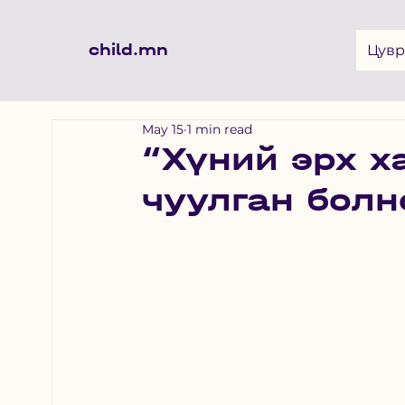
child.mn
Цувр
May 15
1 min read
“Хүний эрх х
чуулган болн