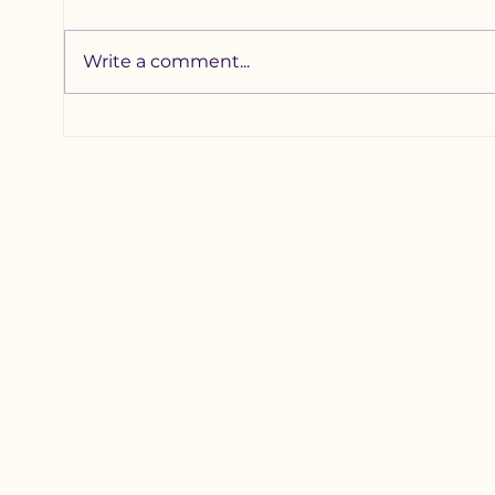
Write a comment...
Хотхоны бага
Зүү
сургуульд 2200
наа
гаруй хүүхдийг
уяа
хамруулна