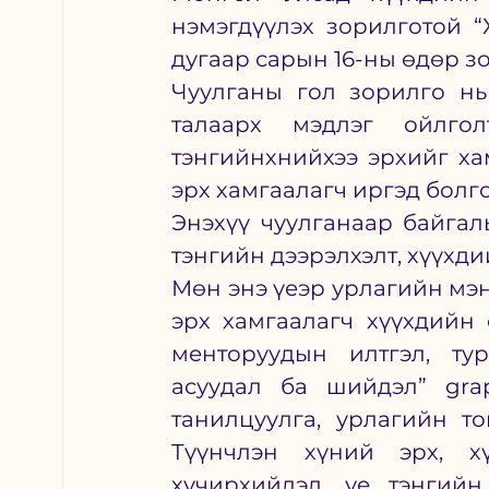
нэмэгдүүлэх зорилготой “Х
дугаар сарын 16-ны өдөр з
Чуулганы гол зорилго нь
талаарх мэдлэг ойлгол
тэнгийнхнийхээ эрхийг ха
эрх хамгаалагч иргэд болг
Энэхүү чуулганаар байгаль
тэнгийн дээрэлхэлт, хүүхди
Мөн энэ үеэр урлагийн мэн
эрх хамгаалагч хүүхдийн 
менторуудын илтгэл, тур
асуудал ба шийдэл” grap
танилцуулга, урлагийн то
Түүнчлэн хүний эрх, хү
хүчирхийлэл, үе тэнгийн