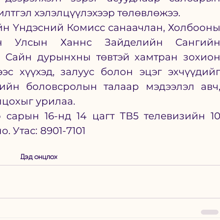
илтгэл хэлэлцүүлэхээр төлөвлөжээ.
н Үндэсний Комисс санаачлан, Холбооны
н Улсын Ханнс Зайделийн Сангийн
 Сайн дурынхны төвтэй хамтран зохион
эс хүүхэд, залуус болон эцэг эхчүүдийг
ийн боловсролын талаар мэдээлэл авч,
лцохыг урилаа.
 сарын 16-нд 14 цагт ТВ5 телевизийн 10
о. Утас:
8901-7101
Дэд онцлох