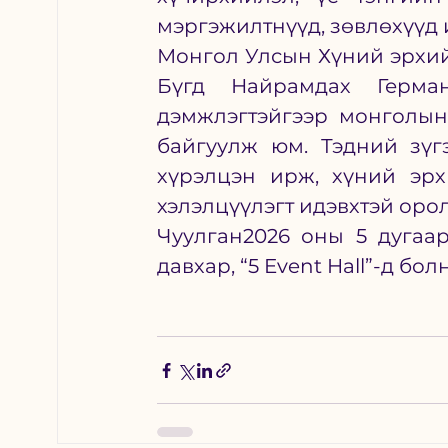
мэргэжилтнүүд, зөвлөхүүд 
Монгол Улсын Хүний эрхий
Бүгд Найрамдах Герма
дэмжлэгтэйгээр монголын
байгуулж юм. Тэдний зүгэ
хүрэлцэн ирж, хүний эрх
хэлэлцүүлэгт идэвхтэй оро
Чуулган2026 оны 5 дугаар
давхар, “5 Event Hall”-д болн