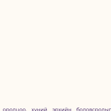
оролцоо, хүний эрхийн боловсролыг