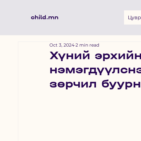
child.mn
Цувр
Oct 3, 2024
2 min read
Хүний эрхий
нэмэгдүүлсн
зөрчил буур