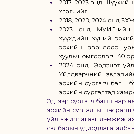
2017, 2023 онд Шүүхийн
хаагчийг
2018, 2020, 2024 онд З
2023 онд МУИС-ийн 
хүүхдийн хүний эрхийн
эрхийн зөрчлөөс урь
хуульч, өмгөөлөгч 40 
2024 онд “Эрдэнэт үй
Үйлдвэрчний эвлэлий
эрхийн сургагч багш бэ
эрхийн сургалтад хамру
Эдгээр сургагч багш нар ө
эрхийн сургалтыг тасралтг
үйл ажиллагааг дэмжиж а
салбарын удирдлага, албан