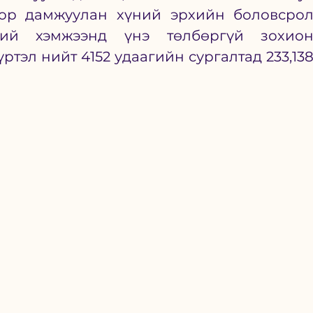
ор дамжуулан хүний эрхийн боловсрол
ний хэмжээнд үнэ төлбөргүй зохион
ртэл нийт 4152 удаагийн сургалтад 233,138