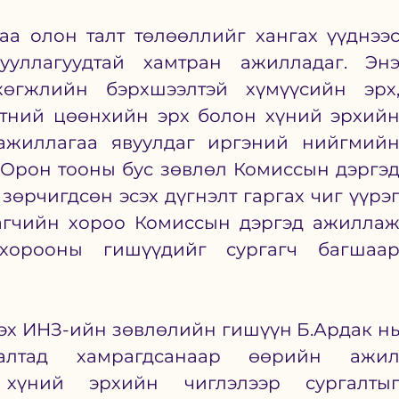
а олон талт төлөөллийг хангах үүднээс
уллагуудтай хамтран ажилладаг. Энэ
хөгжлийн бэрхшээлтэй хүмүүсийн эрх,
стний цөөнхийн эрх болон хүний эрхийн
ажиллагаа явуулдаг иргэний нийгмийн
 Орон тооны бус зөвлөл Комиссын дэргэд
зөрчигдсөн эсэх дүгнэлт гаргах чиг үүрэг
агчийн хороо Комиссын дэргэд ажиллаж
хорооны гишүүдийг сургагч багшаар
эх ИНЗ-ийн зөвлөлийн гишүүн Б.Ардак нь
алтад хамрагдсанаар өөрийн ажил
хүний эрхийн чиглэлээр сургалтыг