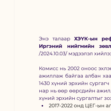
Энэ талаар 
ХЭҮК-ын реф
Иргэний нийгмийн зөв
/2024.10.03/ мэдээлэл хийлээ
Комисс нь 2002 оноос эхлэ
ажиллаж байгаа албан хаа
1430 хүний эрхийн сургагч 
нар нь өөр өөрсдийн ажилл
хүний эрхийн сургалтыг зо
2017-2022 онд ЦЕГ-ын а