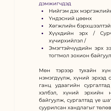
дэмжигчдэд
Нийгэм дэх мэргэжлийн 
Үндэсний цөөнх
Хөгжлийн бэрхшээлтэй
Хүүхдийн эрх / Сур
хүчирхийлэл /
Эмэгтэйчүүдийн эрх зэ
тогтмол зохион байгуу
Мөн тэрээр тухайн хүн
нэмэгдүүлж, хүний эрхэд 
ганц удаагийн сургалтад
хэлбэл, хүний эрхийн н
байгуулж, сургалтад үе ша
суурилсан хандлагыг төлө