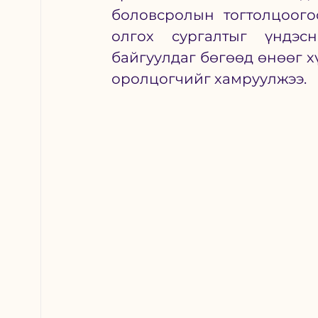
боловсролын тогтолцоого
олгох сургалтыг үндэс
байгуулдаг бөгөөд өнөөг хү
оролцогчийг хамруулжээ.