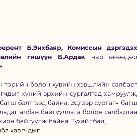
ерент Б.Энхбаяр, Комиссын дэргэдэх
лөлийн гишүүн Б.Ардак 
нар өнөөдөр
.
н төрийн болон хувийн хэвшлийн салбарт
гчдыг хүний эрхийн сургалтад хамруулж,
багш бэлтгээд байна. Эдгээр сургагч багш
адаг албан байгууллага болон салбартаа
хион байгуулж байна. Тухайлбал,
лба хаагчдыг