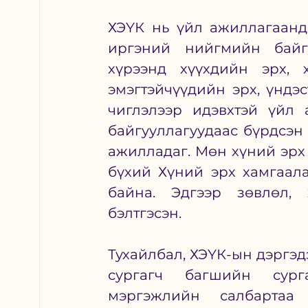
ХЭҮК нь үйл ажиллагаанда
иргэний нийгмийн байгу
хүрээнд хүүхдийн эрх, 
эмэгтэйчүүдийн эрх, үндэ
чиглэлээр идэвхтэй үйл 
байгууллагуудаас бүрдсэн
ажилладаг. Мөн хүний эрх 
бүхий Хүний эрх хамгаал
байна. Эдгээр зөвлөл, 
бэлтгэсэн.
Тухайлбал, ХЭҮК-ын дэргэд
сургагч багшийн сург
мэргэжлийн салбартаа 