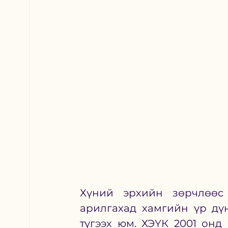
Хүний эрхийн зөрчлөөс у
арилгахад хамгийн үр дү
түгээх юм. ХЭҮК 2001 онд 