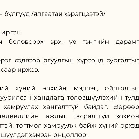
бүлгүүд /ялгаатай хэрэгцээтэй/
 иргэн
ч боловсрох эрх, үе тэнгийн дарамт
рэг сэдвээр агуулгын хүрээнд сургалтыг
лсаар иржээ.
ий хүний эрхийн мэдлэг, ойлголтыг
суурилсан хандлага төлөвшүүлэхийн тулд
 хамруулах хангалтгүй байдаг. Өөрөөр
өлөөллийн ажлыг тасралтгүй зохион
ттай, тогтмол хамруулж байж хүний эрхэд
вшүүлдэг хэмээн онцоллоо.