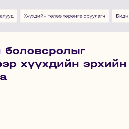
алууд
Хүүхдийн төлөө хөрөнгө оруулагч
Бидн
н боловсролыг
ээр хүүхдийн эрхийн
на