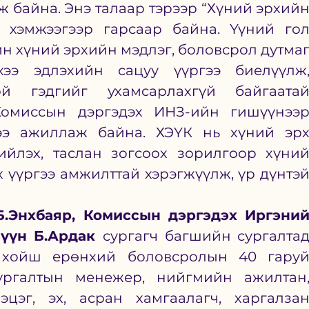
ж байна. Энэ талаар тэрээр “Хүний эрхийн
 хэмжээгээр гарсаар байна. Үүний гол
йн хүний эрхийн мэдлэг, боловсрол дутмаг
хээ эдлэхийн сацуу үүргээ биелүүлж,
й гэдгийг ухамсарлахгүй байгаатай
омиссын дэргэдэх ИНЗ-ийн гишүүнээр
ээ ажиллаж байна. ХЭҮК нь хүний эрх
ийлэх, таслан зогсоох зорилгоор хүний
 үүргээ амжилттай хэрэгжүүлж, үр дүнтэй
.Энхбаяр, Комиссын дэргэдэх Иргэний
үүн Б.Ардак 
сургагч багшийн сургалтад
 хойш ерөнхий боловсролын 40 гаруй
ургалтын менежер, нийгмийн ажилтан,
цэг, эх, асран хамгаалагч, харгалзан