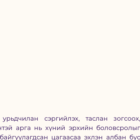
рьдчилан сэргийлэх, таслан зогсоох,
нтэй арга нь хүний эрхийн боловсролыг
байгуулагдсан цагаасаа эхлэн албан бус