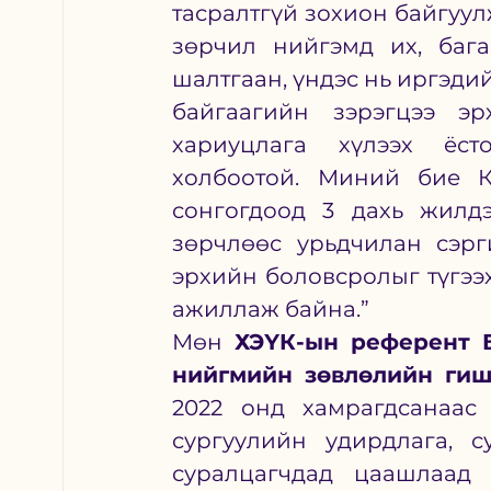
тасралтгүй зохион байгуул
зөрчил нийгэмд их, бага
шалтгаан, үндэс нь иргэди
байгаагийн зэрэгцээ эр
хариуцлага хүлээх ёсто
холбоотой. Миний бие К
сонгогдоод 3 дахь жилд
зөрчлөөс урьдчилан сэрг
эрхийн боловсролыг түгээх
ажиллаж байна.”
Мөн 
ХЭҮК-ын референт Б
нийгмийн зөвлөлийн гиш
2022 онд хамрагдсанаас
сургуулийн удирдлага, с
суралцагчдад цаашлаад э