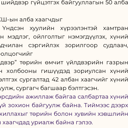
 шийдвэр гүйцэтгэх байгууллагын 50 алба
ХЖШ-ын алба хаагчдыг
Үндсэн хуулийн хүрээлэнтэй хамтран
 мэдлэг, ойлголтыг нэмэгдүүлэх, хүний
дчилан сэргийлэх зорилгоор судлаач,
оролцогчийг
лдвэр” төрийн өмчит үйлдвэрийн газрын
н холбооны гишүүдэд зориулсан хүний
лтгэх сургалтад 42 албан хаагчийг хүний
улж, сургагч багшаар бэлтгэсэн.
өрсдийн ажиллаж байгаа салбартаа хүний
үй зохион байгуулж байна. Тиймээс дээрх
жиллахыг төрийн болон хувийн хэвшлийн
 хаагчдад уриалж байна гэлээ.