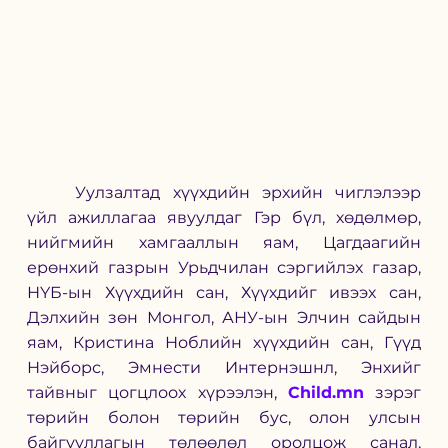
	Уулзалтад хүүхдийн эрхийн чиглэлээр 
үйл ажиллагаа явуулдаг Гэр бүл, хөдөлмөр, 
нийгмийн хамгааллын яам, Цагдаагийн 
ерөнхий газрын Урьдчилан сэргийлэх газар, 
НҮБ-ын Хүүхдийн сан, Хүүхдийг ивээх сан, 
Дэлхийн зөн Монгол, АНУ-ын Элчин сайдын 
яам, Кристина Ноблийн хүүхдийн сан, Гүүд 
Нэйборс, Эмнести Интернэшнл, Энхийг 
тайвныг цогцлоох хүрээлэн, 
Child.mn
 зэрэг 
төрийн болон төрийн бус, олон улсын 
байгууллагын төлөөлөл оролцож санал, 