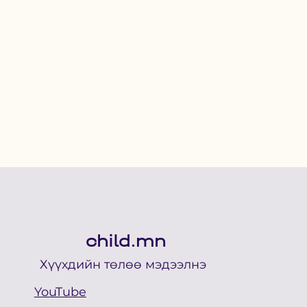
child.mn
Хүүхдийн төлөө мэдээлнэ
YouTube