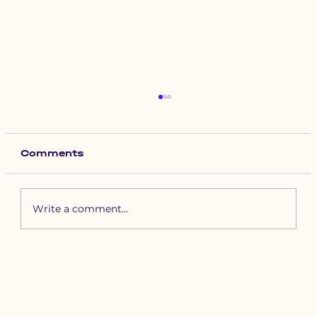
Comments
Write a comment...
Зүүн бүсийн хурд наадамд
бүртгүүлэх уяачдын
анхааралд