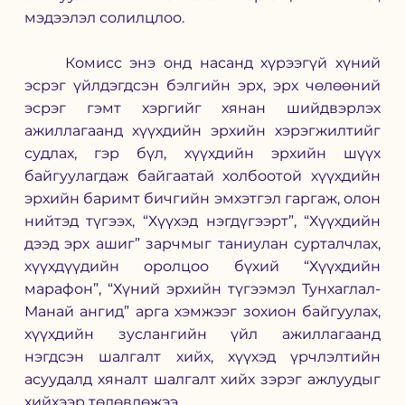
мэдээлэл солилцлоо. 
	Комисс энэ онд насанд хүрээгүй хүний 
эсрэг үйлдэгдсэн бэлгийн эрх, эрх чөлөөний 
эсрэг гэмт хэргийг хянан шийдвэрлэх 
ажиллагаанд хүүхдийн эрхийн хэрэгжилтийг 
судлах, гэр бүл, хүүхдийн эрхийн шүүх 
байгуулагдаж байгаатай холбоотой хүүхдийн 
эрхийн баримт бичгийн эмхэтгэл гаргаж, олон 
нийтэд түгээх, “Хүүхэд нэгдүгээрт”, “Хүүхдийн 
дээд эрх ашиг” зарчмыг таниулан сурталчлах, 
хүүхдүүдийн оролцоо бүхий “Хүүхдийн 
марафон”, “Хүний эрхийн түгээмэл Тунхаглал-
Манай ангид” арга хэмжээг зохион байгуулах, 
хүүхдийн зуслангийн үйл ажиллагаанд 
нэгдсэн шалгалт хийх, хүүхэд үрчлэлтийн 
асуудалд хяналт шалгалт хийх зэрэг ажлуудыг 
хийхээр төлөвлөжээ. 