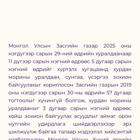
Монгол Улсын Засгийн газар 2025 оны 
нэгдүгээр сарын 29-ний өдрийн хуралдаанаар 
11 дүгээр сарын нэгний өдрөөс 5 дугаар сарын 
нэгний өдрийг хүртэлх хугацаанд хурдан 
морины уралдаан, сунгаа, үсэргээ зохион 
байгуулахыг хориглосон Засгийн газрын 2019 
оны нэгдүгээр сарын 30-ны өдрийн 57 дугаар 
тогтоолыг хүчингүй болгож, хурдан морины 
уралдааныг 3 дугаар сарын нэгний өдрөөс 
хойш зохион байгуулах асуудлыг аймаг орон 
нутгийн удирдлага шийдвэрлэхээр эрх 
шилжүүлж байгаа талаар мэдээлэл хийсэнтэй 
холбогдуулан Монгол Улсын Хүний эрхийн 