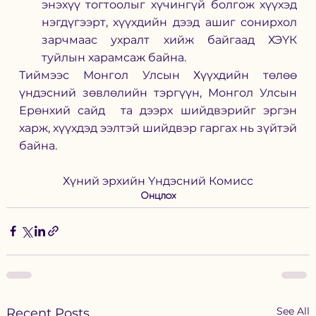
энэхүү тогтоолыг хүчингүй болгож хүүхэд 
нэгдүгээрт, хүүхдийн дээд ашиг сонирхол 
зарчмаас ухралт хийж байгаад ХЭҮК 
туйлын харамсаж байна.  
Тиймээс Монгол Улсын Хүүхдийн төлөө 
үндэсний зөвлөлийн тэргүүн, Монгол Улсын 
Ерөнхий сайд  та дээрх шийдвэрийг эргэн 
харж, хүүхдэд ээлтэй шийдвэр гаргах нь зүйтэй 
байна.  
Хүний эрхийн Үндэсний Комисс
Онцлох
See All
Recent Posts