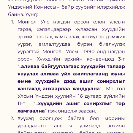
Үндэсний Комиссын байр суурийг илэрхийлж 
байна. Үүнд: 
Монгол Улс нэгдэн орсон олон улсын 
гэрээ, хэлэлцээрээр хүлээсэн хүүхдийн 
эрхийг хангах, хамгаалах, хөхиүлэн дэмжих 
үүрэг, амлалтуудаа бүрэн биелүүлэх 
үүрэгтэй. Монгол  Улсын 1990 онд нэгдэн 
орсон Хүүхдийн эрхийн конвенцод 3-т 
“..
аливаа байгууллагаас хүүхдийн талаар 
явуулах аливаа үйл ажиллагаанд юуны 
өмнө хүүхдийн дээд ашиг сонирхлыг 
хангахад анхаарлаа хандуулна
”,  Монгол 
Улсын Үндсэн хуулийн 16 дугаар зүйлийн 
11-т   “...
хүүхдийн ашиг сонирхлыг төр 
хамгаална
” гэж онцолж заасан.  
Хүүхэд оролцож байгаа бол морины 
уралдааныг аль ч улиралд зохион 