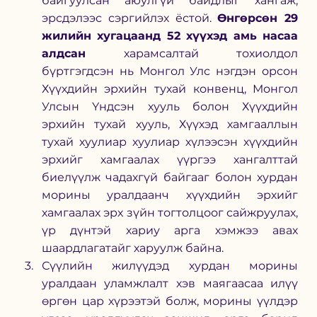
байгуулсан аюулгүй байдлыг хангаж, 
эрсдэлээс сэргийлэх ёстой. 
Өнгөрсөн 29 
жилийн хугацаанд 52 хүүхэд амь насаа 
алдсан
 харамсалтай тохиолдол 
бүртгэгдсэн нь Монгол Улс нэгдэн орсон 
Хүүхдийн эрхийн тухай конвенц, Монгол 
Улсын Үндсэн хууль болон Хүүхдийн 
эрхийн тухай хууль, Хүүхэд хамгааллын 
тухай хуулиар хуулиар хүлээсэн хүүхдийн 
эрхийг хамгаалах үүргээ хангалттай 
биелүүлж чадахгүй байгааг болон хурдан 
морины уралдаанч хүүхдийн эрхийг 
хамгаалах эрх зүйн тогтолцоог сайжруулах, 
үр дүнтэй хариу арга хэмжээ авах 
шаардлагатайг харуулж байна.  
Сүүлийн жилүүдэд хурдан морины 
уралдаан уламжлалт хэв маягаасаа илүү 
өргөн цар хүрээтэй болж, морины үүлдэр 