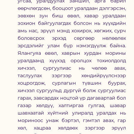
угсаа, уралдуулах заншил, арга барил 
өөрчлөгдсөн, бооцоот уралдаан дэлгэрсэн, 
зөвхөн зун биш өвөл, хавар уралдаан 
зохион байгуулагдах болсон нь хүүхдийн 
амь нас, эрүүл мэнд хохирох, хөгжих, сурч 
боловсрох эрхэд сөргөөр нөлөөлөх 
эрсдэлийг улам бүр нэмэгдүүлж байна. 
Ялангуяа өвөл, хаврын хурдан морины 
уралдаанд хүүхэд оролцох тохиолдолд 
хичээл, сургуулиас нь чөлөө авах, 
таслуулах зэргээр хөндийрүүлснээр 
хоцрогдож, сурлагын түвшин буурах, 
хичээл сургуульд дургүй болж сургуулиас 
гарах, завсардах ноцтой үр дагавартай бол 
газар хөлдүү, халтиргаа гулгаа, шавар 
шавхаатай хүйтний улиралд уралдах нь 
мориноос унаж бэртэл, гэмтэл авах, гар 
хөл, хацраа хөлдөөх зэргээр эрүүл 