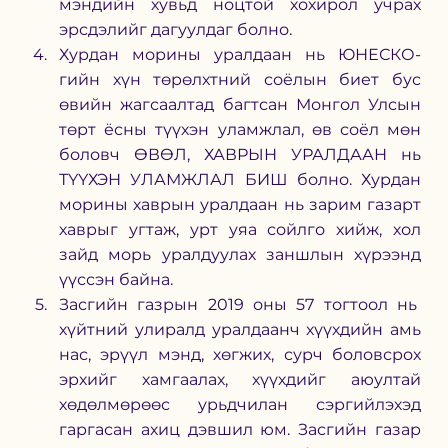
мэндийн хувьд ноцтой хохирол учрах 
эрсдэлийг дагуулдаг болно.  
Хурдан морины уралдаан нь ЮНЕСКО-
гийн хүн төрөлхтний соёлын биет бус 
өвийн жагсаалтад багтсан Монгол Улсын 
төрт ёсны түүхэн уламжлал, өв соёл мөн 
боловч ӨВӨЛ, ХАВРЫН УРАЛДААН нь 
ТҮҮХЭН УЛАМЖЛАЛ БИШ болно. Хурдан 
морины хаврын уралдаан нь зарим газарт 
хаврыг угтаж, урт уяа сойлго хийж, хол 
зайд морь уралдуулах заншлын хүрээнд 
үүссэн байна.  
Засгийн газрын 2019 оны 57 тогтоол нь  
хүйтний улиралд уралдаанч хүүхдийн амь 
нас, эрүүл мэнд, хөгжих, сурч боловсрох 
эрхийг хамгаалах, хүүхдийг аюултай 
хөдөлмөрөөс урьдчилан сэргийлэхэд 
гаргасан ахиц дэвшил юм. Засгийн газар 