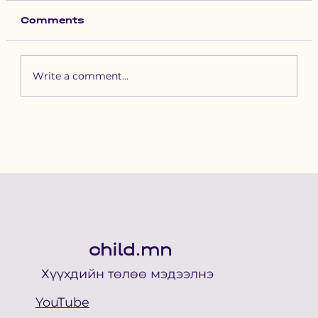
Comments
Write a comment...
Зүүн бүсийн хурд наадамд
бүртгүүлэх уяачдын
анхааралд
child.mn
Хүүхдийн төлөө мэдээлнэ
YouTube