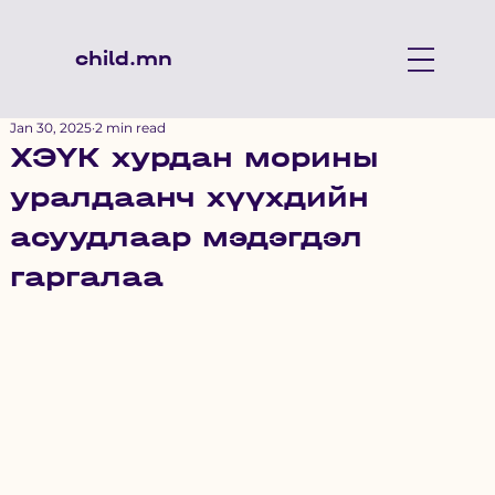
child.mn
Jan 30, 2025
2 min read
ХЭҮК хурдан морины
уралдаанч хүүхдийн
асуудлаар мэдэгдэл
гаргалаа