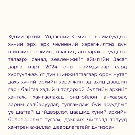
Хүний эрхийн Үндэсний Комисс нь аймгуудын 
хүний эрх, эрх чөлөөний хэрэгжилтэд дүн 
шинжилгээ хийж, цаашид анхаарах асуудлын 
талаарх санал, зөвлөмжийг аймгийн Засаг 
дарга нарт 2024 оны наймдугаар сард 
хүргүүлжээ. Уг дүн шинжилгээгээр орон нутаг 
дахь хүний эрхийн хэрэгжилтэд ахиц дэвшил 
гарч байгаа хэдий ч тодорхой бүлгийн эрхийг 
хангаж, хамгаалахад онцгойлон анхаарах, 
зарим салбаруудад тулгамдаж буй асуудлыг 
үе шаттай шийдвэрлэх, цаашид хүний эрхийн 
боловсролыг түгээх, дэмжих чиглэлд талууд 
хамтран ажиллах шаардлагатайг дүгнэсэн.