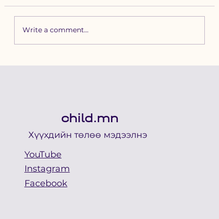
Write a comment...
Зүүн бүсийн хурд наадамд
бүртгүүлэх уяачдын
анхааралд
child.mn
Хүүхдийн төлөө мэдээлнэ
YouTube
Instagram
Facebook