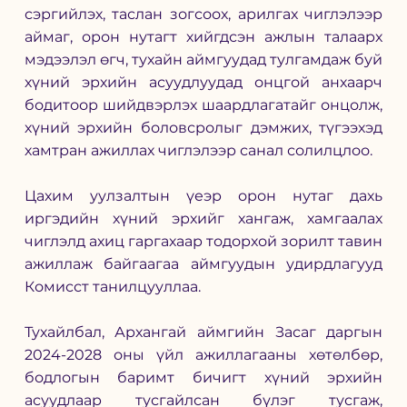
сэргийлэх, таслан зогсоох, арилгах чиглэлээр 
аймаг, орон нутагт хийгдсэн ажлын талаарх 
мэдээлэл өгч, тухайн аймгуудад тулгамдаж буй 
хүний эрхийн асуудлуудад онцгой анхаарч 
бодитоор шийдвэрлэх шаардлагатайг онцолж, 
хүний эрхийн боловсролыг дэмжих, түгээхэд 
хамтран ажиллах чиглэлээр санал солилцлоо.
Цахим уулзалтын үеэр орон нутаг дахь 
иргэдийн хүний эрхийг хангаж, хамгаалах 
чиглэлд ахиц гаргахаар тодорхой зорилт тавин 
ажиллаж байгаагаа аймгуудын удирдлагууд 
Комисст танилцууллаа.
Тухайлбал, Архангай аймгийн Засаг даргын 
2024-2028 оны үйл ажиллагааны хөтөлбөр, 
бодлогын баримт бичигт хүний эрхийн 
асуудлаар тусгайлсан бүлэг тусгаж, 