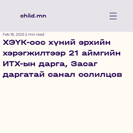
child.mn
Feb 18, 2025
2 min read
ХЭҮК-оос хүний эрхийн
хэрэгжилтээр 21 аймгийн
ИТХ-ын дарга, Засаг
даргатай санал солилцов