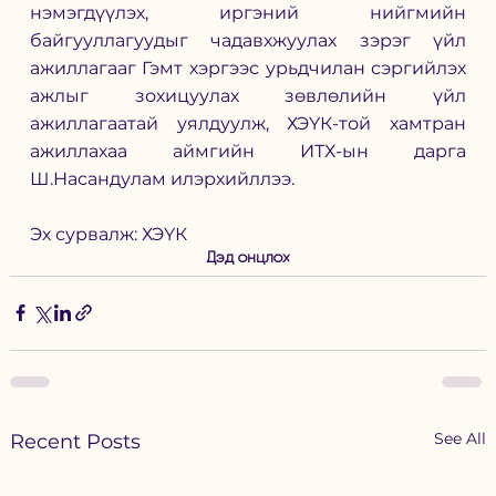
нэмэгдүүлэх, иргэний нийгмийн 
байгууллагуудыг чадавхжуулах зэрэг үйл 
ажиллагааг Гэмт хэргээс урьдчилан сэргийлэх 
ажлыг зохицуулах зөвлөлийн үйл 
ажиллагаатай уялдуулж, ХЭҮК-той хамтран 
ажиллахаа аймгийн ИТХ-ын дарга 
Ш.Насандулам илэрхийллээ.
Эх сурвалж: ХЭҮК 
Дэд онцлох
See All
Recent Posts