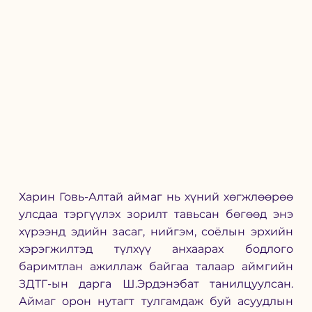
Харин Говь-Алтай аймаг нь хүний хөгжлөөрөө 
улсдаа тэргүүлэх зорилт тавьсан бөгөөд энэ 
хүрээнд эдийн засаг, нийгэм, соёлын эрхийн 
хэрэгжилтэд түлхүү анхаарах бодлого 
баримтлан ажиллаж байгаа талаар аймгийн 
ЗДТГ-ын дарга Ш.Эрдэнэбат танилцуулсан. 
Аймаг орон нутагт тулгамдаж буй асуудлын 