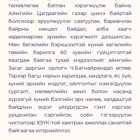
төлөвлөгөө батлан хэрэгжүүлж байна. 
Аймгийн Цагдаагийн газар шинэ байртай 
болсноор эрүүлжүүлэх саатуулах, баривчлах 
байрны нөхцөл байдал, алба хаагч 
хөдөлмөрлөх эрхийн хэрэгжилт дээшилсэн. 
Мөн Хөгжлийн бэрхшээлтэй хүний хөгжлийн 
төвийн барилга 60 хувийн гүйцэтгэлтэй 
явагдаж байгаа тухай мэдээллийг аймгийн 
Засаг даргын орлогч Ч.Батнайрамдал өглөө. 
Тэрээр багш нарын харилцаа, хандлага, ёс зүй, 
хүний эрхийн мэдлэг, ойлголтыг нэмэгдүүлэх 
сургалт, нөлөөллийн ажил болон насанд 
хүрээгүй хүний бэлгийн эрх чөлөө, халдашгүй 
байдлын эсрэг үйлдэгдсэн гэмт хэргээс 
урьдчилан сэргийлэх, соён гэгээрүүлэх 
чиглэлээр ХЭҮК-той хамтран ажиллах саналтай 
байгаагаа илэрхийллээ.