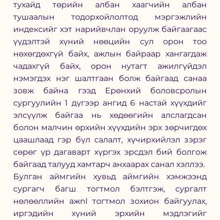
тухайд төрийн албан хаагчийн албан 
тушаалын тодорхойлолтод мэргэжлийн 
индексийг хэт нарийвчлан оруулж байгаагаас 
үүдэлтэй хүний нөөцийн сул орон тоо 
нөхөгдөхгүй байх, ажлын байраар хангагдаж 
чадахгүй байх, орон нутагт ажилгүйдэл 
нэмэгдэх нэг шалтгаан болж байгаад санаа 
зовж байна гээд Ерөнхий боловсролын 
сургуулийн 1 дүгээр ангид 6 настай хүүхдийг 
элсүүлж байгаа нь хөдөөгийн алслагдсан 
болон малчин өрхийн хүүхдийн эрх зөрчигдөх 
цаашлаад гэр бүл салалт, хүчирхийлэл зэрэг 
сөрөг үр дагаварт хүргэх эрсдэл бий болгож 
байгаад талууд хамтарч анхаарах санал хэллээ.
Булган аймгийн хувьд аймгийн хэмжээнд 
сургагч багш тогтмол бэлтгэж, сургалт 
нөлөөллийн ажnl тогтмол зохион байгуулах, 
иргэдийн хүний эрхийн мэдлэгийг 