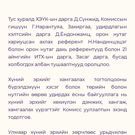
Тус хуралд ХЭҮК-ын дарга Д.Сүнжид, Комиссын 
гишүүн Г.Нарантуяа, Захиргаа, удирдлагын 
хэлтсийн дарга Д.Ёндонжамц, орон нутаг 
хариуцсан ахлах референт Н.Нандинцэцэг 
болон орон нутаг дахь референтүүд болон 21 
аймгийн ИТХ-ын дарга, Засаг дарга, бусад 
холбогдох албан тушаалтнууд оролцлоо.
Хүний эрхийг хамгаалах тогтолцооны 
бүрэлдэхүүн хэсэг болох төрийн болон 
нутгийн өөрөө удирдах ёсны байгууллага нь 
хүний эрхийг хөхиүлэн дэмжих, хангаж, 
хамгаалах үүрэгтэйг Комисс уулзалтын эхэнд 
тодотгов.
Улмаар хүний эрхийн зөрчлөөс урьдчилан 