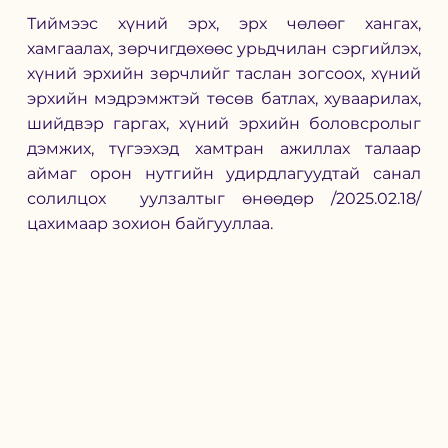
Тиймээс хүний эрх, эрх чөлөөг хангах, 
хамгаалах, зөрчигдөхөөс урьдчилан сэргийлэх, 
хүний эрхийн зөрчлийг таслан зогсоох, хүний 
эрхийн мэдрэмжтэй төсөв батлах, хуваарилах, 
шийдвэр гаргах, хүний эрхийн боловсролыг 
дэмжих, түгээхэд хамтран ажиллах талаар 
аймаг орон нутгийн удирдлагуудтай санал 
солилцох  уулзалтыг өнөөдөр /2025.02.18/ 
цахимаар зохион байгууллаа.