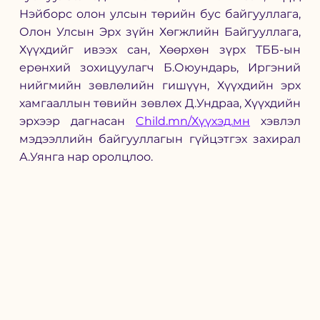
Нэйборс олон улсын төрийн бус байгууллага, 
Олон Улсын Эрх зүйн Хөгжлийн Байгууллага, 
Хүүхдийг ивээх сан, Хөөрхөн зүрх ТББ-ын 
ерөнхий зохицуулагч Б.Оюундарь, Иргэний 
нийгмийн зөвлөлийн гишүүн, Хүүхдийн эрх 
хамгааллын төвийн зөвлөх Д.Ундраа, Хүүхдийн 
эрхээр дагнасан 
Child.mn/Хүүхэд.мн
 хэвлэл 
мэдээллийн байгууллагын гүйцэтгэх захирал 
А.Уянга нар оролцлоо. 