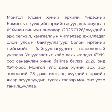
Монгол Улсын Хүний эрхийн Үндэсний 
Комиссын хүүхдийн эрхийн асуудал хариуцсан 
Ж.Хунан гишүүн өнөөдөр /2026.01.26/ хүүхдийн 
эрх, хөгжил, хамгааллын чиглэлээр ажилладаг 
олон улсын байгууллагууд болон иргэний 
нийгмийн байгууллагуудын төлөөлөлтэй 
уулзлаа. Уг уулзалтыг хоёр дахь жилдээ ХЭҮК-
оос санаачлан хийж байгаа билээ. 2026 онд 
ХЭҮК-оос Монгол Улс дахь хүний эрх, эрх 
чөлөөний 25 дахь илтгэлд хүүхдийн эрхийн 
ямар асуудлуудыг  тусгах талаар мөн энэ үеэр 
танилцууллаа. 