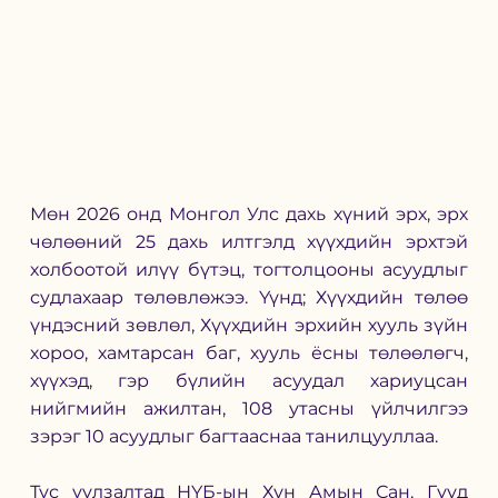
Мөн 2026 онд Монгол Улс дахь хүний эрх, эрх 
чөлөөний 25 дахь илтгэлд хүүхдийн эрхтэй 
холбоотой илүү бүтэц, тогтолцооны асуудлыг 
судлахаар төлөвлөжээ. Үүнд; Хүүхдийн төлөө 
үндэсний зөвлөл, Хүүхдийн эрхийн хууль зүйн 
хороо, хамтарсан баг, хууль ёсны төлөөлөгч, 
хүүхэд, гэр бүлийн асуудал хариуцсан 
нийгмийн ажилтан, 108 утасны үйлчилгээ 
зэрэг 10 асуудлыг багтааснаа танилцууллаа. 
Тус уулзалтад НҮБ-ын Хүн Амын Сан, Гүүд 