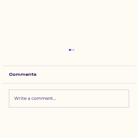
Comments
Write a comment...
Зүүн бүсийн хурд наадамд
бүртгүүлэх уяачдын
анхааралд