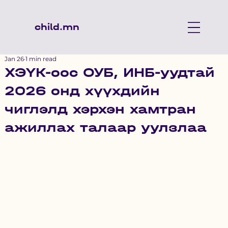
child.mn
Jan 26
1 min read
ХЭҮК-оос ОУБ, ИНБ-уудтай
2026 онд хүүхдийн
чиглэлд хэрхэн хамтран
ажиллах талаар уулзлаа