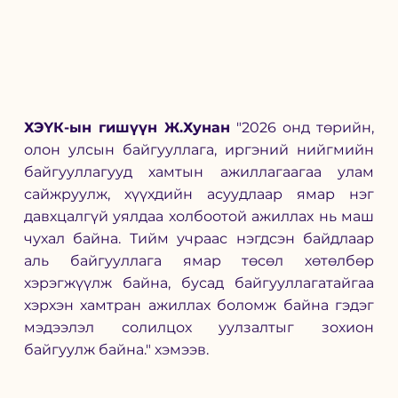
ХЭҮК-ын гишүүн Ж.Хунан 
"2026 онд төрийн, 
олон улсын байгууллага, иргэний нийгмийн 
байгууллагууд хамтын ажиллагаагаа улам 
сайжруулж, хүүхдийн асуудлаар ямар нэг 
давхцалгүй уялдаа холбоотой ажиллах нь маш 
чухал байна. Тийм учраас нэгдсэн байдлаар 
аль байгууллага ямар төсөл хөтөлбөр 
хэрэгжүүлж байна, бусад байгууллагатайгаа 
хэрхэн хамтран ажиллах боломж байна гэдэг 
мэдээлэл солилцох уулзалтыг зохион 
байгуулж байна." хэмээв. 