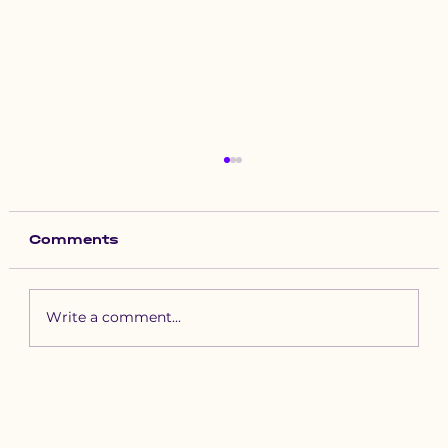
Comments
Write a comment...
Зүүн бүсийн хурд наадамд
бүртгүүлэх уяачдын
анхааралд