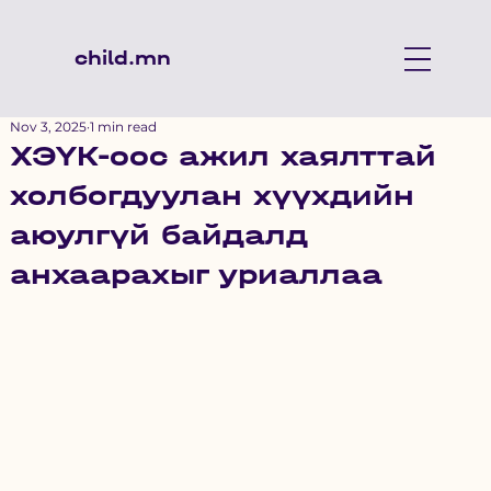
child.mn
Nov 3, 2025
1 min read
ХЭҮК-оос ажил хаялттай
холбогдуулан хүүхдийн
аюулгүй байдалд
анхаарахыг уриаллаа