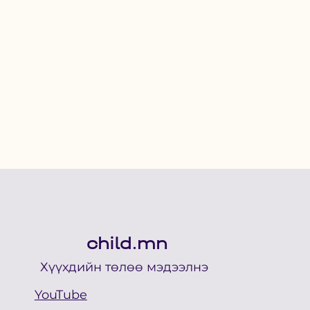
child.mn
Хүүхдийн төлөө мэдээлнэ
YouTube