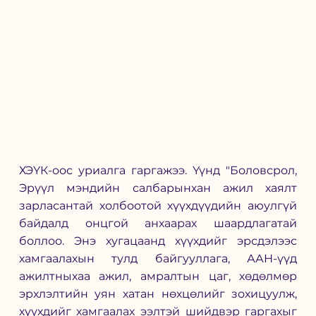
ХЭҮК-оос уриалга гаргажээ. Үүнд "Боловсрол, 
Эрүүл мэндийн салбарынхан ажил хаялт 
зарласантай холбоотой хүүхдүүдийн аюулгүй 
байдалд онцгой анхаарах шаардлагатай 
боллоо. Энэ хугацаанд хүүхдийг эрсдэлээс 
хамгаалахын тулд байгууллага, ААН-үүд 
ажилтныхаа ажил, амралтын цаг, хөдөлмөр 
эрхлэлтийн уян хатан нөхцөлийг зохицуулж, 
хүүхдийг хамгаалах ээлтэй шийдвэр гаргахыг 