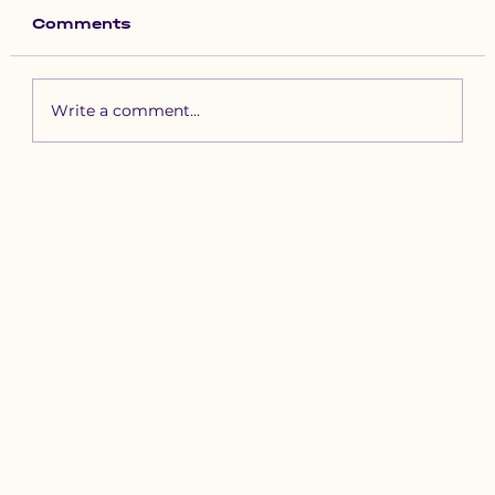
Comments
Write a comment...
Зүүн бүсийн хурд наадамд
бүртгүүлэх уяачдын
анхааралд