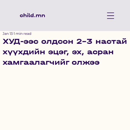
child.mn
Jan 13
1 min read
ХУД-ээс олдсон 2-3 настай
хүүхдийн эцэг, эх, асран
хамгаалагчийг олжээ