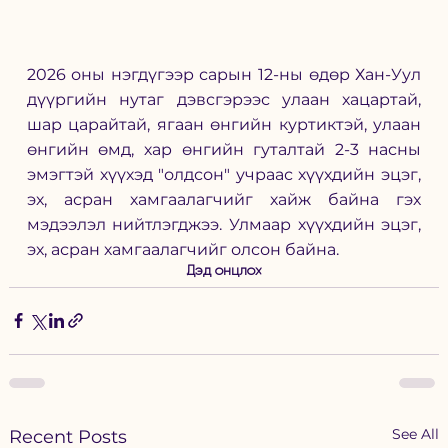
2026 оны нэгдүгээр сарын 12-ны өдөр Хан-Уул 
дүүргийн нутаг дэвсгэрээс улаан хацартай, 
шар царайтай, ягаан өнгийн куртиктэй, улаан 
өнгийн өмд, хар өнгийн гуталтай 2-3 насны 
эмэгтэй хүүхэд "олдсон" учраас хүүхдийн эцэг, 
эх, асран хамгаалагчийг хайж байна гэх 
мэдээлэл нийтлэгджээ. Улмаар хүүхдийн эцэг, 
эх, асран хамгаалагчийг олсон байна. 
Дэд онцлох
See All
Recent Posts