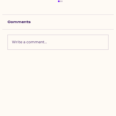
Comments
Write a comment...
Зүүн бүсийн хурд наадамд
бүртгүүлэх уяачдын
анхааралд