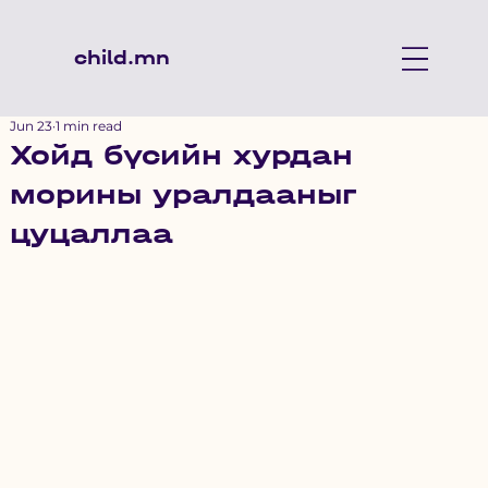
child.mn
Jun 23
1 min read
Хойд бүсийн хурдан
морины уралдааныг
цуцаллаа