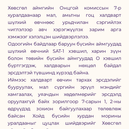
Хөвсгөл аймгийн Онцгой комиссын 7-р 
хуралдаанаар мал, амьтны гоц халдварт 
шүлхий өвчнөөс урьдчилан сэргийлэх 
чиглэлээр авч хэрэгжүүлэх зарим арга 
хэмжээг хэлэлцэн шийдвэрлэлээ.
Одоогийн байдлаар баруун бүсийн аймгуудад 
шүлхий өвчний SAT-1 хэвшил, харин зүүн 
болон төвийн бүсийн аймгуудад О хэвшил 
бүртгэгдэж, халдварын нөхцөл байдал 
эрсдэлтэй түвшинд хүрээд байна.
Иймээс халдварт өвчин тархах эрсдэлийг 
бууруулах, мал сүргийн эрүүл мэндийг 
хамгаалах, уяачдын хөдөлмөрийг эрсдэлд 
оруулахгүй байх зорилгоор 7-сарын 1, 2-ны 
өдрүүдэд зохион байгуулахаар төлөвлөж 
байсан Хойд бүсийн хурдан морины 
уралдааныг цуцлах шийдвэрийг Хөвсгөл 