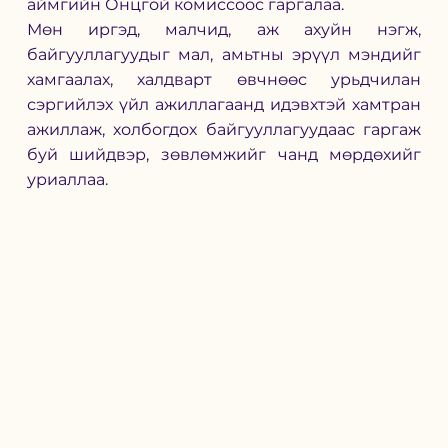
аймгийн Онцгой комиссоос гаргалаа.
Мөн иргэд, малчид, аж ахуйн нэгж, 
байгууллагуудыг мал, амьтны эрүүл мэндийг 
хамгаалах, халдварт өвчнөөс урьдчилан 
сэргийлэх үйл ажиллагаанд идэвхтэй хамтран 
ажиллаж, холбогдох байгууллагуудаас гаргаж 
буй шийдвэр, зөвлөмжийг чанд мөрдөхийг 
уриаллаа.