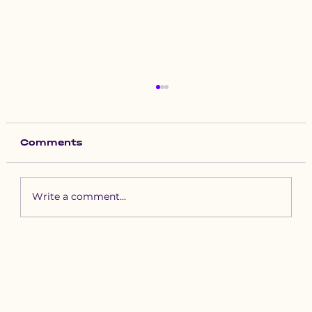
Comments
Write a comment...
Зүүн бүсийн хурд наадамд
бүртгүүлэх уяачдын
анхааралд