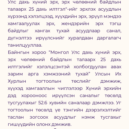
Улс дахь хүний эрх, эрх чөлөөний байдлын 
талаарх 25 дахь илтгэл"-ийг эрхлэх асуудлын 
хүрээнд хэлэлцээд, хүүхдийн эрх, эрүүл мэндээ 
хамгаалуулах эрх, жендэрийн эрх тэгш 
байдлыг хангах тухай асуудлаар санал, 
дүгнэлтээ ирүүлснийг хуралдаан даргалагч 
танилцууллаа. 
Байнгын хороо “Монгол Улс дахь хүний эрх, 
эрх чөлөөний байдлын талаарх 25 дахь 
илтгэлийг хэлэлцсэнтэй холбогдуулан авах 
зарим арга хэмжээний тухай” Улсын Их 
Хурлын тогтоолын төслийг дэмжиж, 
хүүхэд хамгааллын чиглэлээр Хүний эрхийн 
дэд хорооноос ирүүлсэн саналыг төсөлд 
тусгуулахыг 52.6 хувийн саналаар дэмжлээ. Уг 
тогтоолын төсөлд үе тэнгийн дээрэлхэлтийг 
таслан зогсоох асуудлыг нэмж тусгахыг 
гишүүдийн олонх дэмжив.