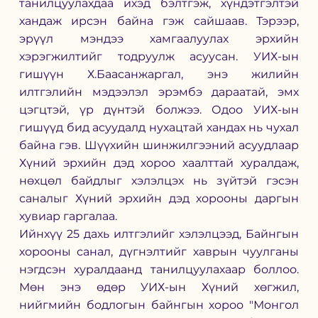
танилцуулахдаа ихэд бэлтгэж, хүндэтгэлтэй 
хандаж ирсэн байна гэж сайшаав. Тэрээр, 
эрүүл мэндээ хамгаалуулах эрхийн 
хэрэгжилтийг тодруулж асуусан. УИХ-ын 
гишүүн Х.Баасанжаргал, энэ жилийн 
илтгэлийн мэдээлэл эрэмбэ дараатай, эмх 
цэгцтэй, үр дүнтэй болжээ. Одоо УИХ-ын 
гишүүд бид асуудалд нухацтай хандах нь чухал 
байна гэв. Шүүхийн шинжилгээний асуудлаар 
Хүний эрхийн дэд хороо хаалттай хуралдаж, 
нөхцөл байдлыг хэлэлцэх нь зүйтэй гэсэн 
саналыг Хүний эрхийн дэд хорооны даргын 
хувиар гаргалаа. 
Ийнхүү 25 дахь илтгэлийг хэлэлцээд, Байнгын 
хорооны санал, дүгнэлтийг хаврын чуулганы 
нэгдсэн хуралдаанд танилцуулахаар боллоо. 
Мөн энэ өдөр УИХ-ын Хүний хөгжил, 
нийгмийн бодлогын байнгын хороо "Монгол 