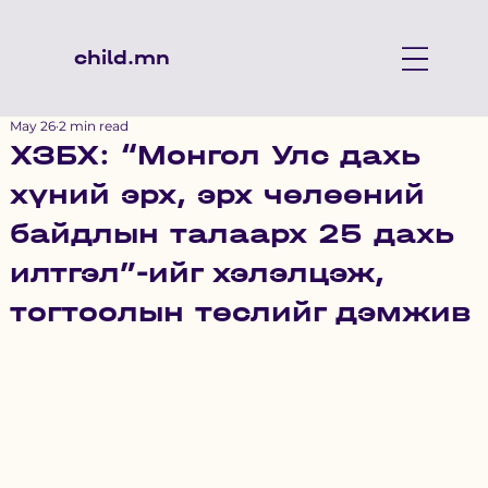
child.mn
May 26
2 min read
ХЗБХ: “Монгол Улс дахь
хүний эрх, эрх чөлөөний
байдлын талаарх 25 дахь
илтгэл”-ийг хэлэлцэж,
тогтоолын төслийг дэмжив