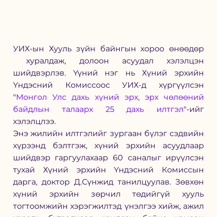
УИХ-ын Хууль зүйн байнгын хороо өнөөдөр 
 хуралдаж, долоон асуудал хэлэлцэн 
шийдвэрлэв. Үүний нэг нь Хүний эрхийн 
Үндэсний Комиссоос УИХ-д хүргүүлсэн 
"
Монгол Улс дахь хүний эрх, эрх чөлөөний 
байдлын талаарх 25 дахь илтгэл
"-и
йг 
хэлэлцлээ. 
Энэ жилийн илтгэлийг зургаан бүлэг сэдвийн 
хүрээнд бэлтгэж, хүний эрхийн асуудлаар 
шийдвэр гаргуулахаар 60 саналыг ирүүлсэн 
тухай Хүний эрхийн Үндэсний Комиссын 
дарга, доктор Д.Сүнжид танилцуулав. Зөвхөн 
хүний эрхийн зөрчил төдийгүй хууль 
тогтоомжийн хэрэгжилтэд үнэлгээ хийж, ажил 