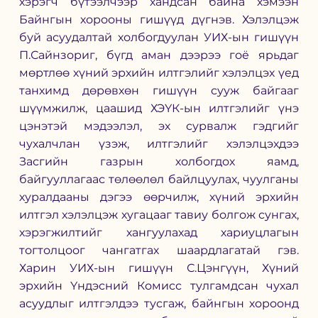
хэрэгч бүтээлчээр хандсан байна хэмээн 
Байнгын хорооны гишүүд дүгнэв.
Хэлэлцэж 
буй асуудалтай холбогдуулан УИХ-ын гишүүн 
П.Сайнзориг, бүгд аман дээрээ гоё ярьдаг 
мөртлөө хүний эрхийн илтгэлийг хэлэлцэх үед 
танхимд дөрөвхөн гишүүн сууж байгааг 
шүүмжилж, цаашид ХЭҮК-ын илтгэлийг үнэ 
цэнэтэй мэдээлэл, эх сурвалж гэдгийг 
чухалчлан үзэж, илтгэлийг хэлэлцэхдээ 
Засгийн газрын холбогдох яамд, 
байгууллагаас төлөөлөл байлцуулах, чуулганы 
хуралдааны дэгээ өөрчилж, хүний эрхийн 
илтгэл хэлэлцэж хугацааг тавиу болгож сунгах, 
хэрэгжилтийг хангуулахад хариуцлагын 
тогтолцоог чангатгах шаардлагатай гэв. 
Харин УИХ-ын гишүүн С.Цэнгүүн, Хүний 
эрхийн Үндэсний Комисс тулгамдсан чухал 
асуудлыг илтгэлдээ тусгаж, байнгын хороонд 