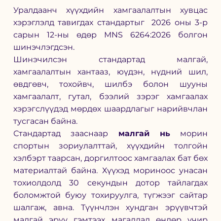
Уралдаанч хүүхдийн хамгаалалтын хувцас 
хэрэглэлд тавигдах стандартыг  2026 оны 3-р 
сарын 12-ны өдөр MNS 6264:2026 болгон 
шинэчлэгдсэн.
Шинэчилсэн стандартад малгай, 
хамгаалалтын хантааз, юүдэн, нүдний шил, 
өвдгөвч, тохойвч, шилбэ болон шууны 
хамгаалалт, гутал, бээлий зэрэг хамгаалах 
хэрэгслүүдэд мөрдөх шаардлагыг нарийвчлан 
тусгасан байна.
Стандартад зааснаар 
малгай нь
 морин 
спортын зориулалттай, хүүхдийн толгойн 
хэлбэрт таарсан, доргилтоос хамгаалах бат бөх 
материалтай байна. Хүүхэд мориноос унасан 
тохиолдолд 30 секундын дотор тайлагдах 
боломжтой буюу тохируулга, түгжээг сайтар 
шалгаж, авна. Түүнчлэн хундган эрүүвчтэй 
малгай эрүү гэмтээх магадлал өндөр учир 