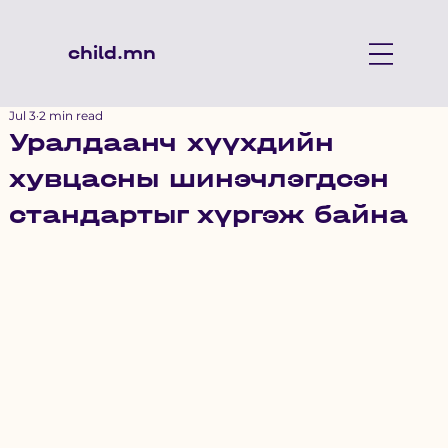
child.mn
Jul 3
2 min read
Уралдаанч хүүхдийн
хувцасны шинэчлэгдсэн
стандартыг хүргэж байна