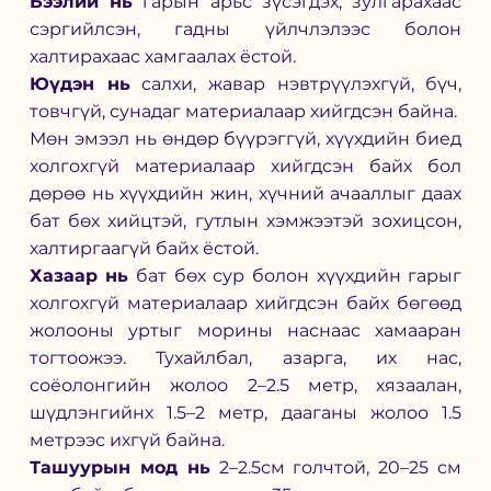
Бээлий нь
 гарын арьс зүсэгдэх, зулгарахаас 
сэргийлсэн, гадны үйлчлэлээс болон 
халтирахаас хамгаалах ёстой. 
Юүдэн нь
 салхи, жавар нэвтрүүлэхгүй, бүч, 
товчгүй, сунадаг материалаар хийгдсэн байна.  
Мөн эмээл нь өндөр бүүрэггүй, хүүхдийн биед 
холгохгүй материалаар хийгдсэн байх бол 
дөрөө нь хүүхдийн жин, хүчний ачааллыг даах 
бат бөх хийцтэй, гутлын хэмжээтэй зохицсон, 
халтиргаагүй байх ёстой.
Хазаар нь
 бат бөх сур болон хүүхдийн гарыг 
холгохгүй материалаар хийгдсэн байх бөгөөд 
жолооны уртыг морины наснаас хамааран 
тогтоожээ. Тухайлбал, азарга, их нас, 
соёолонгийн жолоо 2–2.5 метр, хязаалан, 
шүдлэнгийнх 1.5–2 метр, дааганы жолоо 1.5 
метрээс ихгүй байна.
Ташуурын мод нь
 2–2.5см голчтой, 20–25 см 