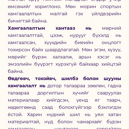
өмсөхийг хориглоно. Мөн морин спортын 
хамгаалалтын малгай гэх үйлдвэрийн 
бичигтэй байна.
Хамгаалалтын хантааз нь
 мөрний 
хамгаалалттай, цээж, нурууг бүхэлд нь 
хамгаалсан, хүүхдийн биеийн онцлогт 
тохирсон байх шаардлагатай. Мөн эгэм, хүзүү, 
мөрийг бүрэн халхалж, арын хэсэг нь 
эмээлийн бүүрэгт хүрэхгүй байхаар хийцтэй 
байна.
Өвдгөвч, тохойвч, шилбэ болон шууны 
хамгаалалт нь
 дотор талаараа зөөлөн, гадна 
талаараа доргилтын хүчийг сааруулах 
материалаар хийгдсэн, үенд яг таарч, 
хөдөлгөөнд саад болохгүйгээр бэхлэгдэх 
ёстой. Харин нүдний шил нь уян хатан 
материалтай, нүд болон чамархайг бүрэн 
хамгаалсан, цантахаас сэргийлэх 