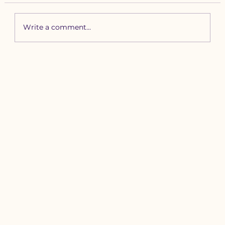
Write a comment...
Зүүн бүсийн хурд наадамд
бүртгүүлэх уяачдын
анхааралд