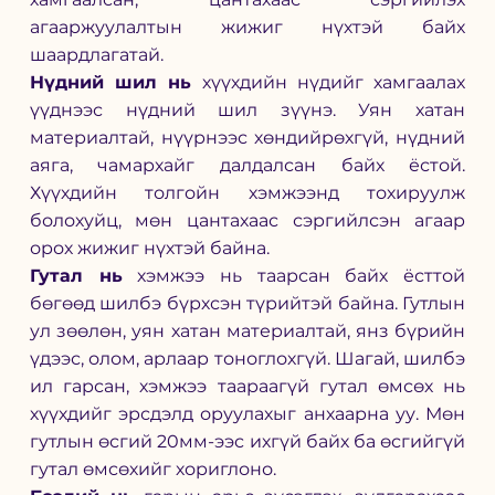
агааржуулалтын жижиг нүхтэй байх 
шаардлагатай.
Нүдний шил нь
 хүүхдийн нүдийг хамгаалах 
үүднээс нүдний шил зүүнэ. Уян хатан 
материалтай, нүүрнээс хөндийрөхгүй, нүдний 
аяга, чамархайг далдалсан байх ёстой. 
Хүүхдийн толгойн хэмжээнд тохируулж 
болохуйц, мөн цантахаас сэргийлсэн агаар 
орох жижиг нүхтэй байна. 
Гутал нь
 хэмжээ нь таарсан байх ёсттой 
бөгөөд шилбэ бүрхсэн түрийтэй байна. Гутлын 
ул зөөлөн, уян хатан материалтай, янз бүрийн 
үдээс, олом, арлаар тоноглохгүй. Шагай, шилбэ 
ил гарсан, хэмжээ таараагүй гутал өмсөх нь 
хүүхдийг эрсдэлд оруулахыг анхаарна уу. Мөн 
гутлын өсгий 20мм-ээс ихгүй байх ба өсгийгүй 
гутал өмсөхийг хориглоно. 