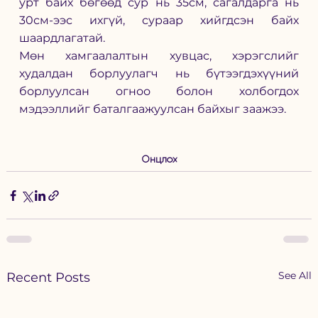
урт байх бөгөөд сур нь 35см, сагалдарга нь 
30см-ээс ихгүй, сураар хийгдсэн байх 
шаардлагатай.
Мөн хамгаалалтын хувцас, хэрэгслийг 
худалдан борлуулагч нь бүтээгдэхүүний 
борлуулсан огноо болон холбогдох 
мэдээллийг баталгаажуулсан байхыг заажээ.
Онцлох
See All
Recent Posts