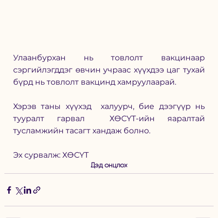
Улаанбурхан нь товлолт вакцинаар 
сэргийлэгддэг өвчин учраас хүүхдээ цаг тухай 
бүрд нь товлолт вакцинд хамруулаарай.
Хэрэв таны хүүхэд  халуурч, бие дээгүүр нь 
тууралт гарвал  ХӨСҮТ-ийн яаралтай 
тусламжийн тасагт хандаж болно.
Эх сурвалж: ХӨСҮТ 
Дэд онцлох