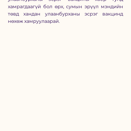
хамрагдаагүй бол өрх, сумын эрүүл мэндийн 
төвд хандан улаанбурханы эсрэг вакцинд 
нөхөж хамруулаарай.  