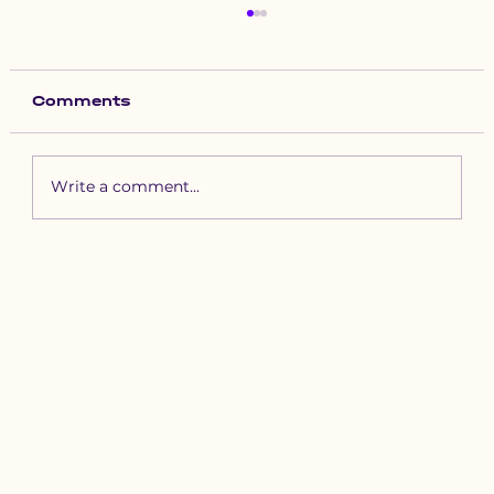
Comments
Write a comment...
Зүүн бүсийн хурд наадамд
бүртгүүлэх уяачдын
анхааралд