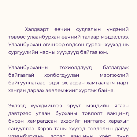
	Халдварт өвчин судлалын үндэний 
төвөөс улаанбурхан өвчний талаар мэдээллээ. 
Улаанбурхан өвчнөөр өвдсөн гурван хүүхэд нь 
сургуулийн насны хүүхдүүд байгаа юм.
Улаанбурханны тохиолдлууд батлагдаж 
байгаатай холбогдуулан  мэргэжлий 
байгууллагаас  эцэг эх, асран хамгаалагч нарт 
хандан дараах зөвлөмжийг хүргэж байна. 
Эхлээд хүүхдийнхээ эрүүл мэндийн ягаан 
дэвтрээс улаан бурханы товлолт вакцинд 
бүрэн хамрагдсан эхэсийг нягталж харахыг 
санууллаа. Хэрэв таны хүүхэд товлолын дагуу 
улаанбурханы эсрэг вакцины хоёр тунд 