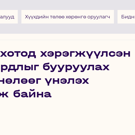
алууд
Хүүхдийн төлөө хөрөнгө оруулагч
Бидн
хотод хэрэгжүүлсэн
ирдлыг бууруулах
нөлөөг үнэлэх
йж байна