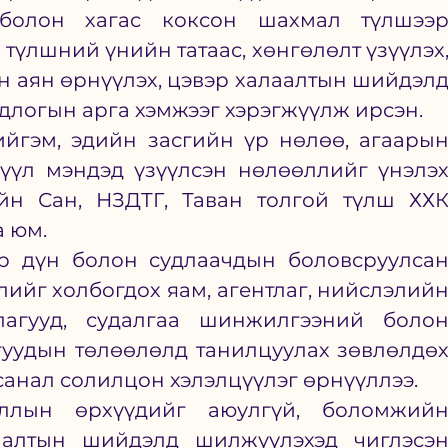
болон хагас коксон шахмал түлшээр
түлшний үнийн татаас, хөнгөлөлт үзүүлэх,
 аян өрнүүлэх, цэвэр халаалтын шийдэлд
длогын арга хэмжээг хэрэгжүүлж ирсэн.
йгэм, эдийн засгийн үр нөлөө, агаарын
үүл мэндэд үзүүлсэн нөлөөллийг үнэлэх
йн Сан, НЗДТГ, Таван толгой түлш ХХК
а юм.
р дүн болон судлаачдын боловсруулсан
йг холбогдох яам, агентлаг, нийслэлийн
лагууд, судалгаа шинжилгээний болон
уудын төлөөлөлд танилцуулах зөвлөлдөх
санал солилцон хэлэлцүүлэг өрнүүллээ.
ллын өрхүүдийг аюулгүй, боломжийн
лаалтын шийдэлд шилжүүлэхэд чиглэсэн