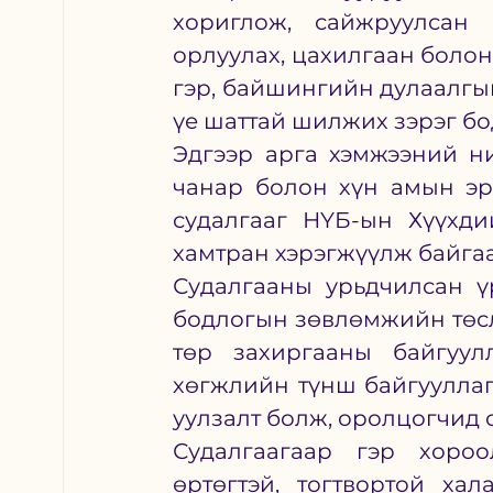
хориглож, сайжруулсан 
орлуулах, цахилгаан болон 
гэр, байшингийн дулаалгын
үе шаттай шилжих зэрэг бо
Эдгээр арга хэмжээний ни
чанар болон хүн амын эр
судалгааг НҮБ-ын Хүүхди
хамтран хэрэгжүүлж байга
Судалгааны урьдчилсан ү
бодлогын зөвлөмжийн төсли
төр захиргааны байгуул
хөгжлийн түнш байгууллаг
уулзалт болж, оролцогчид 
Судалгаагаар гэр хороо
өртөгтэй, тогтвортой ха