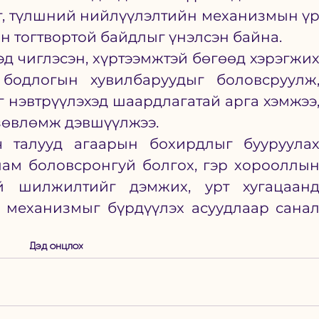
т, түлшний нийлүүлэлтийн механизмын үр
йн тогтвортой байдлыг үнэлсэн байна.
д чиглэсэн, хүртээмжтэй бөгөөд хэрэгжих
одлогын хувилбаруудыг боловсруулж,
нэвтрүүлэхэд шаардлагатай арга хэмжээ,
зөвлөмж дэвшүүлжээ.
 талууд агаарын бохирдлыг бууруулах
ам боловсронгуй болгох, гэр хорооллын
 шилжилтийг дэмжих, урт хугацаанд
 механизмыг бүрдүүлэх асуудлаар санал
Дэд онцлох