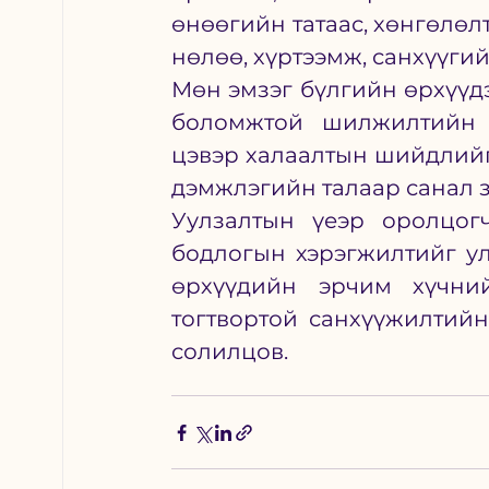
өнөөгийн татаас, хөнгөлөл
нөлөө, хүртээмж, санхүүги
Мөн эмзэг бүлгийн өрхүүдэ
боломжтой шилжилтийн б
цэвэр халаалтын шийдлийг 
дэмжлэгийн талаар санал 
Уулзалтын үеэр оролцогч
бодлогын хэрэгжилтийг ул
өрхүүдийн эрчим хүчний
тогтвортой санхүүжилтийн
солилцов.