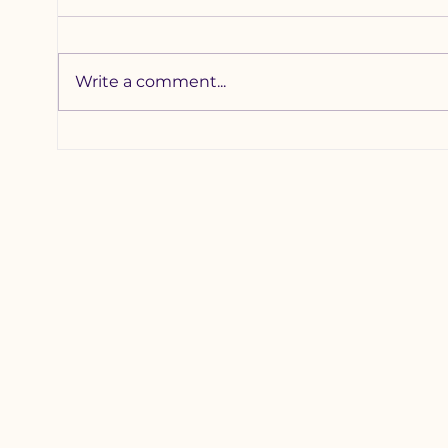
Write a comment...
Хотхоны бага
Зүү
сургуульд 2200
наа
гаруй хүүхдийг
уяа
хамруулна