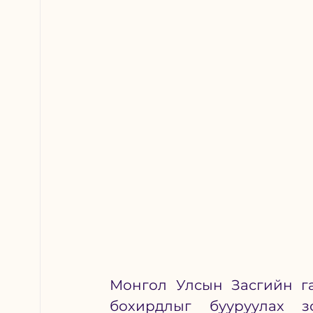
Монгол Улсын Засгийн га
бохирдлыг бууруулах зо