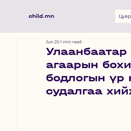
child.mn
Цувр
Jun 25
1 min read
Улаанбаатар 
агаарын бох
бодлогын үр 
судалгаа хи