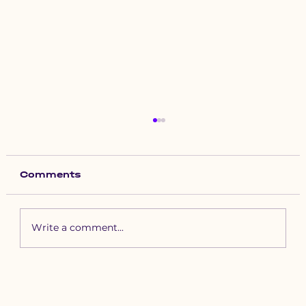
Comments
Write a comment...
Зүүн бүсийн хурд наадамд
бүртгүүлэх уяачдын