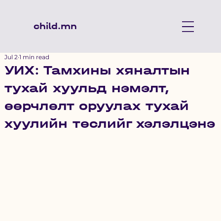
child.mn
Jul 2
1 min read
УИХ: Тамхины хяналтын
тухай хуульд нэмэлт,
өөрчлөлт оруулах тухай
хуулийн төслийг хэлэлцэнэ