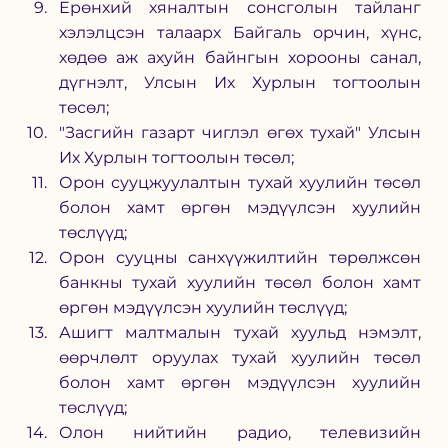
Ерөнхий хяналтын сонсголын тайланг 
хэлэлцсэн талаарх Байгаль орчин, хүнс, 
хөдөө аж ахуйн байнгын хорооны санал, 
дүгнэлт, Улсын Их Хурлын тогтоолын 
төсөл;
"Засгийн газарт чиглэл өгөх тухай" Улсын 
Их Хурлын тогтоолын төсөл;
Орон сууцжуулалтын тухай хуулийн төсөл 
болон хамт өргөн мэдүүлсэн хуулийн 
төслүүд;
Орон сууцны санхүүжилтийн төрөлжсөн 
банкны тухай хуулийн төсөл болон хамт 
өргөн мэдүүлсэн хуулийн төслүүд;
Ашигт малтмалын тухай хуульд нэмэлт, 
өөрчлөлт оруулах тухай хуулийн төсөл 
болон хамт өргөн мэдүүлсэн хуулийн 
төслүүд;
Олон нийтийн радио, телевизийн 