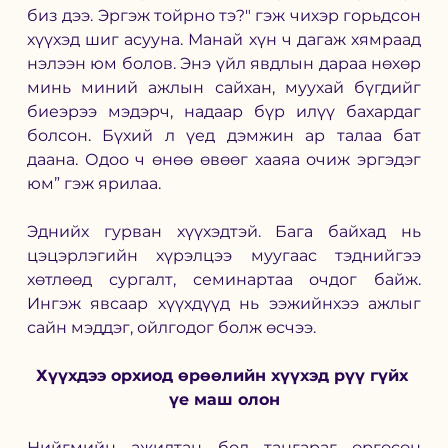
биз дээ. Эргэж тойрно тэ?" гэж чихэр горьдсон 
хүүхэд шиг асууна. Манай хүн ч дагаж хямраад 
нэлээн юм болов. Энэ үйл явдлын дараа нөхөр 
минь миний ажлын сайхан, муухай бүгдийг 
биеэрээ мэдэрч, надаар бүр илүү бахардаг 
болсон. Бүхий л үед дэмжин ар талаа бат 
даана. Одоо ч өнөө өвөөг хааяа очиж эргэдэг 
юм” гэж ярилаа. 
Эднийх гурван хүүхэдтэй. Бага байхад нь 
цэцэрлэгийн хүрэлцээ муугаас тэднийгээ 
хөтлөөд сургалт, семинартаа очдог байж. 
Ингэж явсаар хүүхдүүд нь ээжийнхээ ажлыг 
сайн мэддэг, ойлгодог болж өсчээ.
Хүүхдээ орхиод өрөөлийн хүүхэд рүү гүйх 
үе маш олон
Нийгмийн ажилтан бол тангараг өргөсөн 