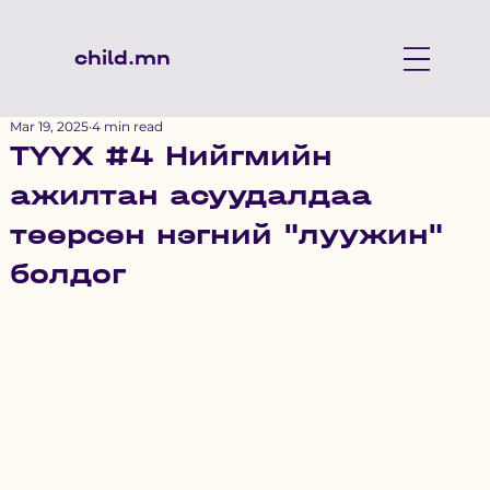
child.mn
Mar 19, 2025
4 min read
ТҮҮХ #4 Нийгмийн
ажилтан асуудалдаа
төөрсөн нэгний "луужин"
болдог