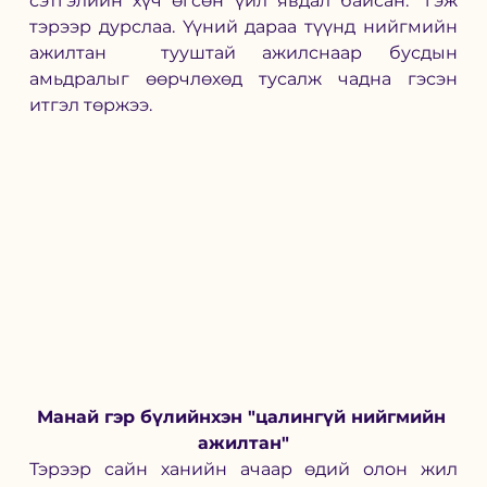
сэтгэлийн хүч өгсөн үйл явдал байсан.” гэж 
тэрээр дурслаа. Үүний дараа түүнд нийгмийн 
ажилтан  тууштай ажилснаар бусдын 
амьдралыг өөрчлөхөд тусалж чадна гэсэн 
итгэл төржээ.
Манай гэр бүлийнхэн "цалингүй нийгмийн 
ажилтан"
Тэрээр сайн ханийн ачаар өдий олон жил 