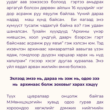
уудаг аав ээжээсээ болоод  гэртээ амьдрах 
аргагүй болсон дөрвөн айлын 16 хүүхдийг нэг 
дор асрамж руу явуулж байлаа. Үүний дараа 
надад  маш хүнд байсан.  Би яагаад энэ 
хүмүүст тусалж чадахгүй байна вэ? гэж удаан 
шаналсан. Тухайн хүүхдүүд “Архины үнэр 
нившсэн, хоол ундгүй, даарч бээрсэн гэрт 
байснаас асрамж руу явъя” гэж хэлсэн юм. Тэд 
ихэвчлэн архинаас хамааралтай аавыгаа үзэн 
ядаж, гомдлоор дүүрэн харцаар харах нь нүд 
хальтрам” гэсээр хэсэг дуугаа хураалаа. Энэ 
үйл явдал арван жилийн өмнө болжээ.
Эхлээд эмээ нь, дараа нь ээж нь, одоо зээ 
нь  архинаас болж зоховыг харах хэцүү
Түүх цувралаар онцолж байгаа 
М.Мөнхцэцэгийн хувьд одоо гурав дах 
хороондоо хөгжлийг дэмжих нийгмийн 