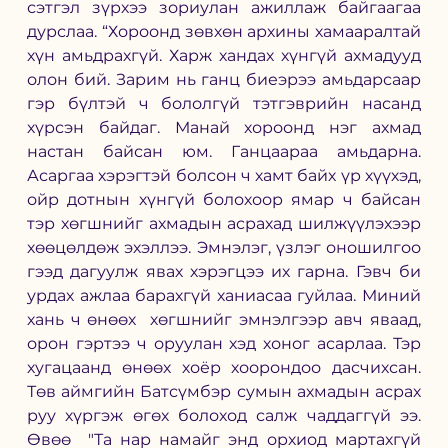
сэтгэл зүрхээ зориулан ажиллаж байгаагаа 
дурслаа. “Хороонд зөвхөн архины хамааралтай 
хүн амьдрахгүй. Харж хандах хүнгүй ахмадууд 
олон бий. Зарим нь ганц биеэрээ амьдарсаар 
гэр бүлтэй ч бололгүй тэтгэврийн насанд 
хүрсэн байдаг. Манай хороонд нэг ахмад 
настан байсан юм. Ганцаараа амьдарна. 
Асаргаа хэрэгтэй болсон ч хамт байх үр хүүхэд, 
ойр дотнын хүнгүй болохоор ямар ч байсан  
тэр хөгшнийг ахмадын асрахад шилжүүлэхээр  
хөөцөлдөж эхэллээ. Эмнэлэг, үзлэг оношилгоо 
гээд дагуулж явах хэрэгцээ их гарна. Гэвч би 
урдах ажлаа барахгүй ханиасаа гуйлаа. Миний 
хань ч өнөөх  хөгшнийг эмнэлгээр авч яваад, 
орон гэртээ ч оруулан хэд хоног асарлаа. Тэр 
хугацаанд өнөөх хоёр хоорондоо дасчихсан. 
Төв аймгийн Батсүмбэр сумын ахмадын асрах 
руу хүргэж өгөх болоход салж чаддаггүй ээ. 
Өвөө  "Та нар намайг энд орхиод мартахгүй 