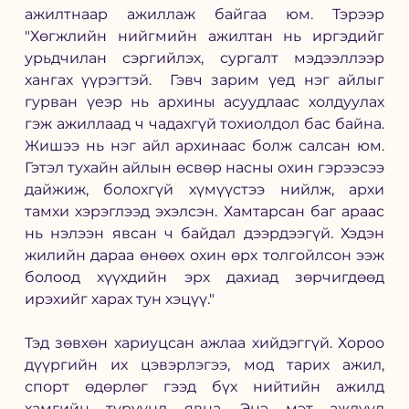
ажилтнаар ажиллаж байгаа юм. Тэрээр 
"Хөгжлийн нийгмийн ажилтан нь иргэдийг 
урьдчилан сэргийлэх, сургалт мэдээллээр 
хангах үүрэгтэй.  Гэвч зарим үед нэг айлыг 
гурван үеэр нь архины асуудлаас холдуулах 
гэж ажиллаад ч чадахгүй тохиолдол бас байна. 
Жишээ нь нэг айл архинаас болж салсан юм. 
Гэтэл тухайн айлын өсвөр насны охин гэрээсээ 
дайжиж, болохгүй хүмүүстээ нийлж, архи 
тамхи хэрэглээд эхэлсэн. Хамтарсан баг араас 
нь нэлээн явсан ч байдал дээрдээгүй. Хэдэн 
жилийн дараа өнөөх охин өрх толгойлсон ээж 
болоод хүүхдийн эрх дахиад зөрчигдөөд 
ирэхийг харах тун хэцүү." 
Тэд зөвхөн хариуцсан ажлаа хийдэггүй. Хороо 
дүүргийн их цэвэрлэгээ, мод тарих ажил, 
спорт өдөрлөг гээд бүх нийтийн ажилд 
хамгийн түрүүнд явна. Энэ мэт ажлууд 