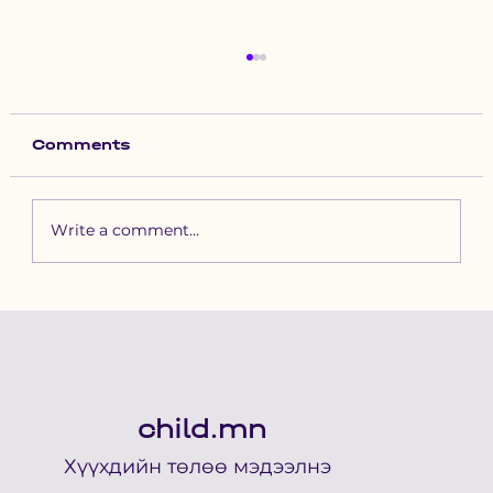
Comments
Write a comment...
Сэтгүүлч Ц.Эрдэнэтуяа:
Хүүхдийг насаараа шаналж
амьдрахаас сэргийлсэн танд
баярлалаа гэх шүүгчийн үг
урам хайрласан
child.mn
Хүүхдийн төлөө мэдээлнэ