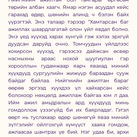
төрийн албан хаагч. Ямар нэгэн асуудал кейс 
гарахад өдөр, шөнийн алинд ч бэлэн байх 
үүрэгтэй. Энэ талаар тэрээр “Хамтарсан баг 
ажиллах шаардлагатай олон үйл явдал болно. 
Энэ үед хүүхэд харах хүнгүй гэж хэлэх эрхгүй 
дуудсан даруйд очно. Томчуудын үйлдлээс 
хохирсон хүүхэд, гэрээсээ дайжсан өсвөр 
насныхны араас нохой шуугиулан гэр 
хорооллын гудамжаар яарч явахад миний 
хүүхдүүд сургуулийн жижүүр бараадан сууж 
байдаг байлаа. Нийгмийн ажилтан бараг 
өөрөө эргээд хүүхдээ үл хайхарсан кейс 
болохоор нөхцөлд ажиллаж байгаа юм л даа. 
Ийм ажил амьдралын ард хүүхдүүд минь 
гомдоллож үзээгүйд би их баярладаг. Гэтэл 
өөрт нь туслахаар өдөр шөнөгүй яваа миний 
зүтгэлийг ойлгохгүй хүмүүст  хааяа гомдож, 
ажлаасаа шантрах үе бий. Нэг удаа би, архи 