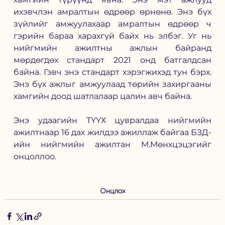
ихэвчлэн амралтын өдрөөр өрнөнө. Энэ бүх 
зүйлийг амжуулахаар амралтын өдрөөр ч 
гэрийн бараа харахгүй байх нь элбэг. Уг нь 
нийгмийн ажилтны ажлын байранд 
мөрдөгдөх стандарт 2021 онд батгалдсан 
байна. Гэвч энэ стандарт хэрэгжихэд тун бэрх. 
Энэ бүх ажлыг амжуулаад төрийн захиргааны 
хамгийн доод шатлалаар цалин авч байна.
Энэ удаагийн ТҮҮХ цувралдаа нийгмийн 
ажилтнаар 16 дах жилдээ ажиллаж байгаа БЗД-
ийн нийгмийн ажилтан М.Мөнхцэцэгийг 
онцоллоо. 
Онцлох