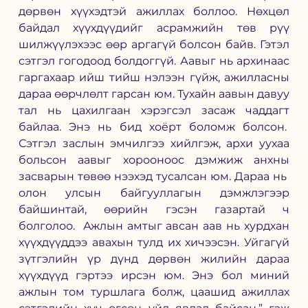
дөрвөн хүүхэдтэй ажиллах боллоо. Нөхцөл 
байдал хүүхдүүдийг асрамжийн төв рүү 
шилжүүлэхээс өөр аргагүй болсон байв. Гэтэл 
сэтгэл гогодоод болдоггүй. Аавыг нь архинаас 
гаргахаар ийш тийш нэлээн гүйж, ажилласны 
дараа өөрчлөлт гарсан юм. Тухайн аавын давуу 
тал нь цахилгаан хэрэгсэл засаж чаддагт 
байлаа. Энэ нь бид хоёрт боломж болсон.  
Сэтгэл заслын эмчилгээ хийлгэж, архи уухаа 
больсон аавыг хорооноос дэмжиж анхны 
засварын төвөө нээхэд тусалсан юм. Дараа нь  
олон улсын байгууллагын дэмжлэгээр 
байшинтай, өөрийн гэсэн газартай ч 
болголоо.  Ажлын амтыг авсан аав нь хурдхан 
хүүхдүүддээ авахын тулд их хичээсэн. Уйгагүй 
зүтгэлийн үр дүнд дөрвөн жилийн дараа 
хүүхдүүд гэртээ ирсэн юм. Энэ бол миний 
ажлын том туршлага болж, цаашид ажиллах 