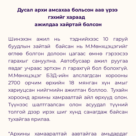
Дусал архи амсахаа больсон аав үрээ 
гэхийг хараад  
ажилдаа хайртай болсон
Шинэхэн ажил нь  тэднийхээс 10 гаруй 
буудлын зайтай  байсан нь М.Мөнхцэцэгийг 
өглөө болгон долоон цагаас өмнө гэрээсээ 
гарахыг сануулна. Автобусаар ажил руугаа 
явдаг учраас эртхэн л гарахгүй бол болохгүй. 
М.Мөнхцэцэг БЗД-ийн алслагдсан хорооны 
2700 орчим өрхийн 18 мянган хүн амыг 
хариуцсан нийгмийн ажилтан боллоо.  Тухайн 
хороонд архины хамраалтай айл өрхүүд олон. 
Түүнээс шалтгаалсан олон асуудал түүний 
толгой дээр ирэх шиг хүнд санагдаж байсан 
тухайгаа ярилаа.
“Архины хамааралтай аавтайгаа амьдардаг 