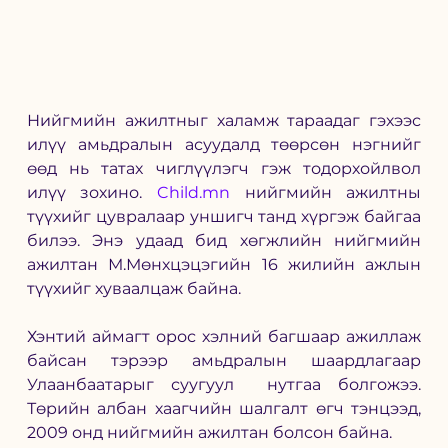
Нийгмийн ажилтныг халамж тараадаг гэхээс 
илүү амьдралын асуудалд төөрсөн нэгнийг 
өөд нь татах чиглүүлэгч гэж тодорхойлвол 
илүү зохино. 
Child.mn
 нийгмийн ажилтны 
түүхийг цувралаар уншигч танд хүргэж байгаа 
билээ. Энэ удаад бид хөгжлийн нийгмийн 
ажилтан М.Мөнхцэцэгийн 16 жилийн ажлын 
түүхийг хуваалцаж байна. 
Хэнтий аймагт орос хэлний багшаар ажиллаж 
байсан тэрээр амьдралын шаардлагаар 
Улаанбаатарыг суугуул  нутгаа болгожээ.  
Төрийн албан хаагчийн шалгалт өгч тэнцээд, 
2009 онд нийгмийн ажилтан болсон байна.